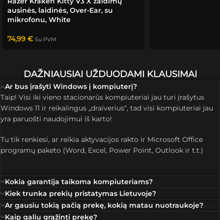
Razer Kraken Kitty V3 X žaidimų
ausinės, laidinės, Over-Ear, su
mikrofonu, White
74,99
€
Su PVM
DAŽNIAUSIAI UŽDUODAMI KLAUSIMAI
Ar bus įrašyti Windows į kompiuterį?
Taip! Visi iki vieno stacionarūs kompiuteriai jau turi įrašytus
Windows 11 ir reikalingus „draiverius“, tad visi kompiuteriai jau
yra paruošti naudojimui iš karto!
Tu tik renkiesi, ar reikia aktyvacijos rakto ir Microsoft Office
programų paketo (Word, Excel, Power Point, Outlook ir t.t.)
Kokia garantija taikoma kompiuteriams?
Kiek trunka prekių pristatymas Lietuvoje?
Ar gausiu tokią pačią prekę, kokią matau nuotraukoje?
Kaip galiu grąžinti prekę?