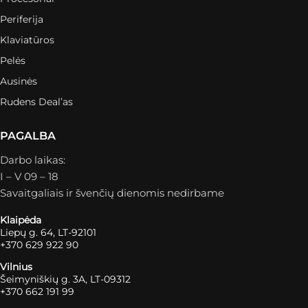
Periferija
Klaviatūros
Pelės
Ausinės
Rudens Deal’as
PAGALBA
Darbo laikas:
I – V 09 – 18
Savaitgaliais ir švenčių dienomis nedirbame
Klaipėda
Liepų g. 64, LT-92101
+370 629 922 90
Vilnius
Šeimyniškių g. 3A, LT-09312
+370 662 191 99