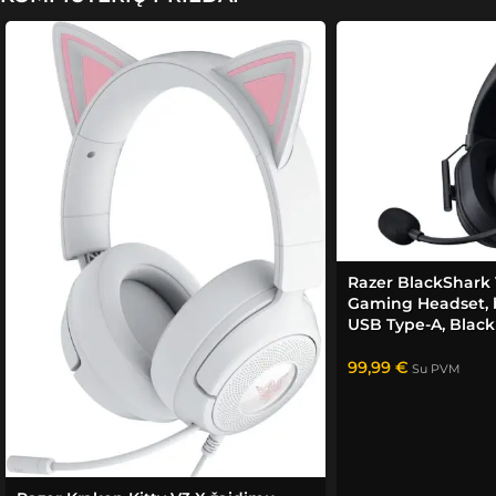
Sėkmė
s!
Razer BlackShark
Gaming Headset, b
USB Type-A, Black
99,99
€
Su PVM