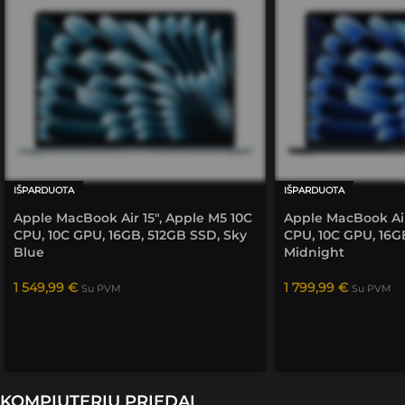
siekė 
tiesiog 
Su „Blackwell“ ir dirbtiniu intelektu – daugiau nei
kuo 
"žaibiš
greitis.
labiau 
kai" 
padėti.
gavęs 
aukšči
ausią 
rezulta
tą. 
Ateityj
IŠPARDUOTA
IŠPARDUOTA
e 
Apple MacBook Air 15″, Apple M5 10C
Apple MacBook Air
bendra
CPU, 10C GPU, 16GB, 512GB SSD, Sky
CPU, 10C GPU, 16G
usiu ir 
Blue
Midnight
rekom
enduo
1 549,99
€
1 799,99
€
Su PVM
Su PVM
siu 
savo 
rato 
žmonė
ms.
KOMPIUTERIŲ PRIEDAI