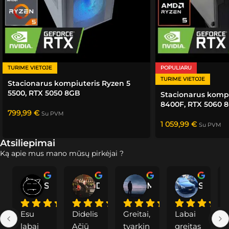
TURIME VIETOJE
POPULIARU
TURIME VIETOJE
Stacionarus kompiuteris Ryzen 5
5500, RTX 5050 8GB
Stacionarus kompi
8400F, RTX 5060 
799,99
€
Su PVM
1 059,99
€
Su PVM
Atsiliepimai
Ką apie mus mano mūsų pirkėjai ?
Saddoc
Dainius P.
Modė
Svajunas S.
Esu 
Didelis 
Greitai, 
Labai 
labai 
Ačiū 
tvarkin
greitas
a