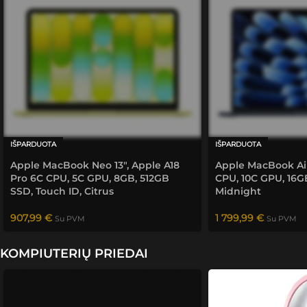
siekė 
tiesiog 
Su „Blackwell“ ir dirbtiniu intelektu – daugiau nei
kuo 
"žaibiš
greitis.
labiau 
kai" 
padėti.
gavęs 
aukšči
ausią 
rezulta
tą. 
Ateityj
IŠPARDUOTA
IŠPARDUOTA
e 
Apple MacBook Neo 13″, Apple A18
Apple MacBook Air
bendra
Pro 6C CPU, 5C GPU, 8GB, 512GB
CPU, 10C GPU, 16G
usiu ir 
SSD, Touch ID, Citrus
Midnight
rekom
enduo
907,99
€
1 799,99
€
Su PVM
Su PVM
siu 
savo 
KOMPIUTERIŲ PRIEDAI
rato 
žmonė
ms.