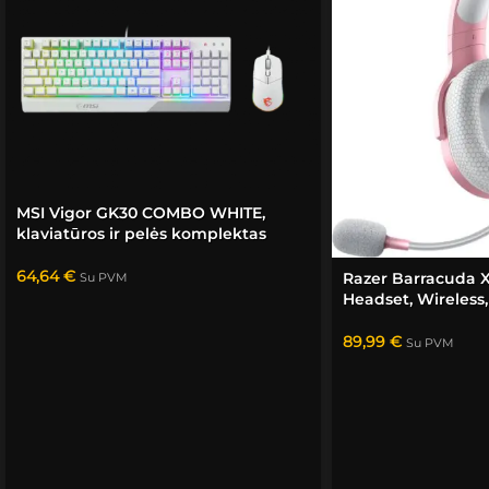
Sėkmė
s!
MSI Vigor GK30 COMBO WHITE,
klaviatūros ir pelės komplektas
64,64
€
Razer Barracuda 
Su PVM
Headset, Wireless
89,99
€
Su PVM