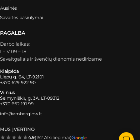
Ausinės
Savaitės pasiūlymai
PAGALBA
Darbo laikas:
I – V 09 – 18
Savaitgaliais ir švenčių dienomis nedirbame
Klaipėda
Liepų g. 64, LT-92101
+370 629 922 90
Vilnius
Šeimyniškių g. 3A, LT-09312
+370 662 191 99
info@amberglow.lt
MUS ĮVERTINO
4.9
(152 Atsiliepimai)