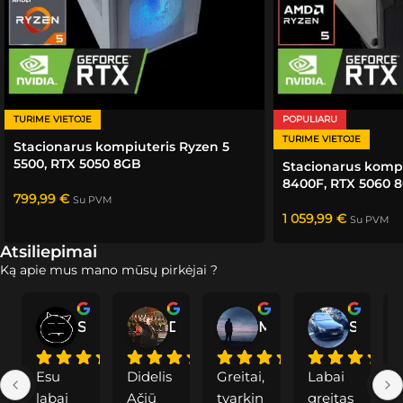
TURIME VIETOJE
POPULIARU
TURIME VIETOJE
Stacionarus kompiuteris Ryzen 5
5500, RTX 5050 8GB
Stacionarus kompi
8400F, RTX 5060 
799,99
€
Su PVM
1 059,99
€
Su PVM
Atsiliepimai
Ką apie mus mano mūsų pirkėjai ?
Saddoc
Dainius P.
Modė
Svajunas S.
Esu 
Didelis 
Greitai, 
Labai 
labai 
Ačiū 
tvarkin
greitas
a