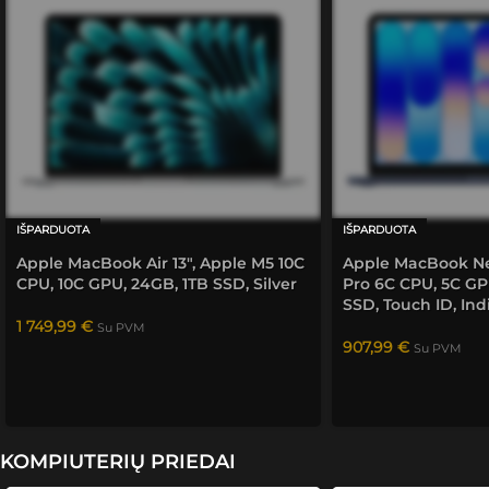
siekė 
tiesiog 
Su „Blackwell“ ir dirbtiniu intelektu – daugiau nei
kuo 
"žaibiš
greitis.
labiau 
kai" 
padėti.
gavęs 
aukšči
ausią 
rezulta
tą. 
Ateityj
IŠPARDUOTA
IŠPARDUOTA
e 
Apple MacBook Air 13″, Apple M5 10C
Apple MacBook Neo
bendra
CPU, 10C GPU, 24GB, 1TB SSD, Silver
Pro 6C CPU, 5C GP
usiu ir 
SSD, Touch ID, Ind
rekom
1 749,99
€
Su PVM
enduo
907,99
€
Su PVM
siu 
savo 
rato 
žmonė
KOMPIUTERIŲ PRIEDAI
ms.