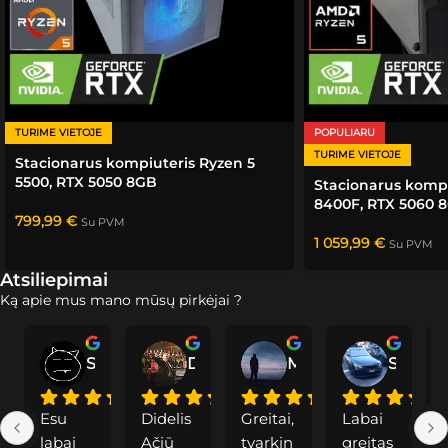
TURIME VIETOJE
POPULIARU
TURIME VIETOJE
Stacionarus kompiuteris Ryzen 5
5500, RTX 5050 8GB
Stacionarus kompi
8400F, RTX 5060 
799,99
€
Su PVM
1 059,99
€
Su PVM
Atsiliepimai
Ką apie mus mano mūsų pirkėjai ?
Saddoc
Dainius P.
Modė
Svajunas S.
Esu 
Didelis 
Greitai, 
Labai 
labai 
Ačiū 
tvarkin
greitas
a