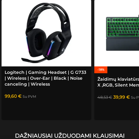
Sėkmė
s!
-18%
Logitech | Gaming Headset | G G733
| Wireless | Over-Ear | Black | Noise
Žaidimų klaviatūr
canceling | Wireless
X ,RGB, Silent Me
99,60
€
Su PVM
39,99
€
48,53
€
Su 
DAŽNIAUSIAI UŽDUODAMI KLAUSIMAI