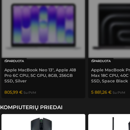
siekė 
tiesiog 
Su „Blackwell“ ir dirbtiniu intelektu – daugiau nei
kuo 
"žaibiš
greitis.
labiau 
kai" 
padėti.
gavęs 
aukšči
ausią 
rezulta
tą. 
Ateityj
IŠPARDUOTA
IŠPARDUOTA
e 
Apple MacBook Neo 13″, Apple A18
Apple MacBook Pro
bendra
Pro 6C CPU, 5C GPU, 8GB, 256GB
Max 18C CPU, 40C
usiu ir 
SSD, Silver
SSD, Space Black
rekom
enduo
805,99
€
5 881,26
€
Su PVM
Su PVM
siu 
savo 
KOMPIUTERIŲ PRIEDAI
rato 
žmonė
ms.