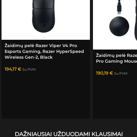
Sėkmė
s!
Žaidimų pelė Razer Viper V4 Pro
Esports Gaming, Razer HyperSpeed
Žaidimų pelė Raz
Wireless Gen-2, Black
Pro Gaming Mouse
194,17
€
Su PVM
190,19
€
Su PVM
DAŽNIAUSIAI UŽDUODAMI KLAUSIMAI