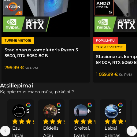
TURIME VIETOJE
POPULIARU
TURIME VIETOJE
Stacionarus kompiuteris Ryzen 5
5500, RTX 5050 8GB
Stacionarus kompi
8400F, RTX 5060 
799,99
€
Su PVM
1 059,99
€
Su PVM
Atsiliepimai
Ką apie mus mano mūsų pirkėjai ?
Saddoc
Dainius P.
Modė
Svajunas S.
Esu 
Didelis 
Greitai, 
Labai 
labai 
Ačiū 
tvarkin
greitas
a