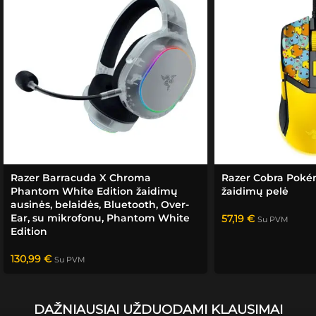
Sėkmė
s!
Razer Barracuda X Chroma
Razer Cobra Poké
Phantom White Edition žaidimų
žaidimų pelė
ausinės, belaidės, Bluetooth, Over-
Ear, su mikrofonu, Phantom White
57,19
€
Su PVM
Edition
130,99
€
Su PVM
DAŽNIAUSIAI UŽDUODAMI KLAUSIMAI