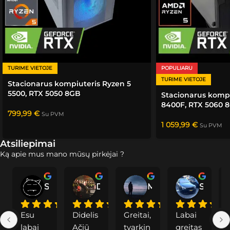
TURIME VIETOJE
POPULIARU
TURIME VIETOJE
Stacionarus kompiuteris Ryzen 5
5500, RTX 5050 8GB
Stacionarus kompi
8400F, RTX 5060 
799,99
€
Su PVM
1 059,99
€
Su PVM
Atsiliepimai
Ką apie mus mano mūsų pirkėjai ?
Saddoc
Dainius P.
Modė
Svajunas S.
Esu 
Didelis 
Greitai, 
Labai 
labai 
Ačiū 
tvarkin
greitas
a