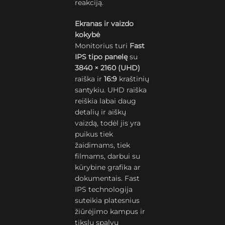
reakciją.
Ekranas ir vaizdo
kokybė
Monitorius turi
Fast
IPS tipo panelę
su
3840 × 2160 (UHD)
raiška ir
16:9
kraštinių
santykiu. UHD raiška
reiškia labai daug
detalių ir aiškų
vaizdą, todėl jis yra
puikus tiek
žaidimams, tiek
filmams, darbui su
kūrybine grafika ar
dokumentais. Fast
IPS technologija
suteikia platesnius
žiūrėjimo kampus ir
tikslų spalvų