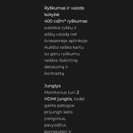
Ryškumas ir vaizdo
kokybė
400 cd/m² ryškumas
suteikia ryškų ir
aiškų vaizdą net
šviesesnėje aplinkoje.
Aukšta raiška kartu
su geru ryškumu
reiškia išskirtinę
detalumą ir
kontrastą.
Jungtys
Monitorius turi
2
HDMI jungtis
, todėl
galite patogiai
prijungti kelis
įrenginius,
pavyzdžiui,
kompiuterį ir