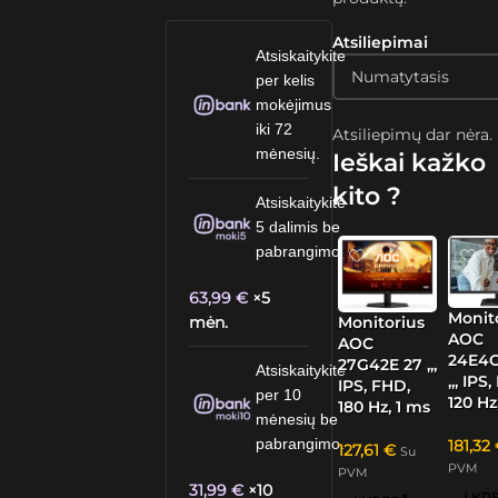
Atsiliepimai
Atsiskaitykite
per kelis
mokėjimus
iki 72
Atsiliepimų dar nėra.
mėnesių.
Ieškai kažko
kito ?
Atsiskaitykite
5 dalimis be
pabrangimo.
63,99
€
×5
Monit
mėn.
Monitorius
AOC
AOC
24E4C
27G42E 27 „,
Atsiskaitykite
„, IPS
IPS, FHD,
per 10
120 Hz
180 Hz, 1 ms
mėnesių be
pabrangimo.
181,32
127,61
€
Su
PVM
PVM
31,99
€
×10