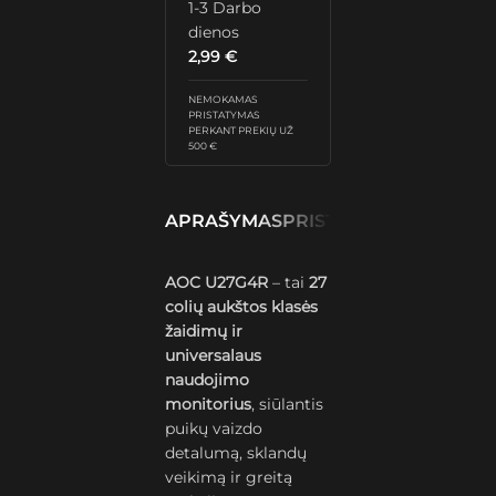
1-3 Darbo
dienos
2,99
€
NEMOKAMAS
PRISTATYMAS
PERKANT PREKIŲ UŽ
500 €
APRAŠYMAS
PRISTATYMAS IR GRĄŽ
AOC U27G4R
– tai
27
colių aukštos klasės
žaidimų ir
universalaus
naudojimo
monitorius
, siūlantis
puikų vaizdo
detalumą, sklandų
veikimą ir greitą