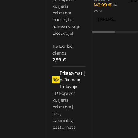
142,99
€
Su
kurjeris
PVM
pristatys
Į KREPŠELĮ
nurodytu
adresu visoje
Lietuvoje!
1-3 Darbo
dienos
2,99
€
Pristatymas į
paštomatą
Lietuvoje
LP Express
kurjeris
pristatys į
jūsų
pasirinktą
paštomatą.