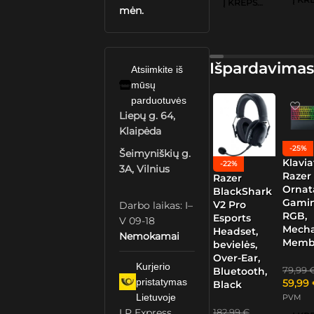
Į KREPŠELĮ
mėn.
Išpardavimas
Atsiimkite iš
mūsų
parduotuvės
Liepų g. 64,
Klaipėda
-25%
Šeimyniškių g.
Klavia
-22%
3A, Vilnius
Razer
Razer
Ornat
BlackShark
Gamin
V2 Pro
Darbo laikas: I–
RGB,
Esports
V 09-18
Mech
Headset,
Nemokamai
Memb
bevielės,
Over-Ear,
Kurjerio
79,99
Bluetooth,
pristatymas
59,99
Black
Lietuvoje
PVM
LP Express
182,99
€