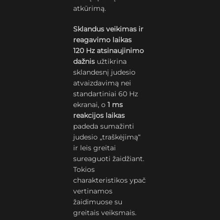
atkūrimą.
Sklandus veikimas ir
reagavimo laikas
120 Hz atsinaujinimo
dažnis
užtikrina
sklandesnį judesio
atvaizdavimą nei
standartiniai 60 Hz
ekranai, o
1 ms
reakcijos laikas
padeda sumažinti
judesio „traškėjimą“
ir leis greitai
sureaguoti žaidžiant.
Tokios
charakteristikos ypač
vertinamos
žaidimuose su
greitais veiksmais.