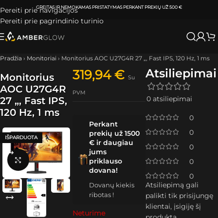
ATSIIMKITE UŽSAKYMĄ
KLAIPĖDOJE IR VILNIUJE
PER
0-3 DARBO DIENAS.
Pereiti prie navigacijos
Pereiti prie pagrindinio turinio
Pradžia
›
Monitoriai
›
Monitorius AOC U27G4R 27 „, Fast IPS, 120 Hz, 1 ms
Atsiliepimai
319,94
€
Monitorius
Su
AOC U27G4R
PVM
0 atsiliepimai
27 „, Fast IPS,
120 Hz, 1 ms
0
Perkant
0
prekių už 1500
IŠPARDUOTA
€ ir daugiau
0
jums
Spustelėkite, kad padidintumėte
priklauso
0
dovana!
0
Atsiliepimą gali
Dovanų kiekis
ribotas !
palikti tik prisijungę
klientai, įsigiję šį
Neturime
produktą.