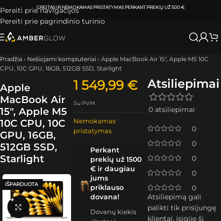
ATSIIMKITE UŽSAKYMĄ
KLAIPĖDOJE IR VILNIUJE
PER
0-3 DARBO DIENAS.
Pereiti prie navigacijos
Pereiti prie pagrindinio turinio
Pradžia
›
Nešiojami kompiuteriai
›
Apple MacBook Air 15″, Apple M5 10C
CPU, 10C GPU, 16GB, 512GB SSD, Starlight
Atsiliepimai
1 549,99
€
Apple
MacBook Air
Su PVM
0 atsiliepimai
15″, Apple M5
Nemokamas
10C CPU, 10C
0
pristatymas
GPU, 16GB,
0
512GB SSD,
Perkant
Starlight
0
prekių už 1500
€ ir daugiau
0
jums
IŠPARDUOTA
priklauso
0
dovana!
Atsiliepimą gali
Spustelėkite, kad padidintumėte
palikti tik prisijungę
Dovanų kiekis
klientai, įsigiję šį