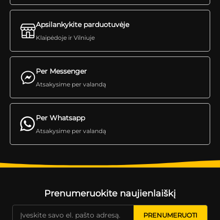
Apsilankykite parduotuvėje
Klaipėdoje ir Vilniuje
Per Messenger
Atsakysime per valandą
Per Whatsapp
Atsakysime per valandą
Prenumeruokite naujienlaiškį