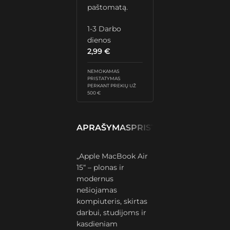
paštomatą.
1-3 Darbo
dienos
2,99
€
NEMOKAMAS
PRISTATYMAS
PERKANT PREKIŲ UŽ
500 €
APRAŠYMAS
PRISTATYMAS IR GRĄŽ
„Apple MacBook Air
15“ – plonas ir
modernus
nešiojamas
kompiuteris, skirtas
darbui, studijoms ir
kasdieniam