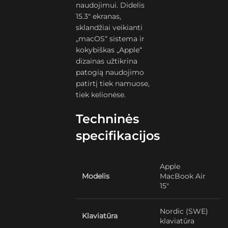
naudojimui. Didelis
15.3″ ekranas,
sklandžiai veikianti
„macOS“ sistema ir
kokybiškas „Apple“
dizainas užtikrina
patogią naudojimo
patirtį tiek namuose,
tiek kelionėse.
Techninės
specifikacijos
Apple
Modelis
MacBook Air
15″
Nordic (SWE)
Klaviatūra
klaviatūra