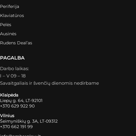
Periferija
Klaviatūros
Pelės
Ausinės
Rudens Deal’as
PAGALBA
Darbo laikas:
I – V 09 – 18
Savaitgaliais ir švenčių dienomis nedirbame
Klaipėda
Liepų g. 64, LT-92101
+370 629 922 90
Vilnius
Šeimyniškių g. 3A, LT-09312
+370 662 191 99