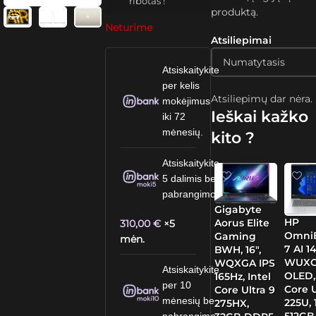
ribotas !
produktą.
Neturime
Atsiliepimai
Atsiskaitykite
per kelis
Atsiliepimų dar nėra.
mokėjimus
Ieškai kažko
iki 72
mėnesių.
kito ?
Atsiskaitykite
5 dalimis be
pabrangimo.
Gigabyte
HP
Aorus Elite
310,00
€
×5
Omni
Gaming
mėn.
7 AI 14
BWH, 16″,
WUX
WQXGA IPS
Atsiskaitykite
OLED, 
165Hz, Intel
per 10
Core U
Core Ultra 9
mėnesių be
225U, 
275HX,
512GB