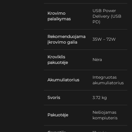
USB Power
Krovimo
Delivery (USB
palaikymas
PD)
Rekomenduojama
35W – 72W
įkrovimo galia
Kroviklis
Nėra
pakuotėje
Integruotas
Akumuliatorius
akumuliatorius
Svoris
3.72 kg
Nešiojamas
Pakuotėje
kompiuteris