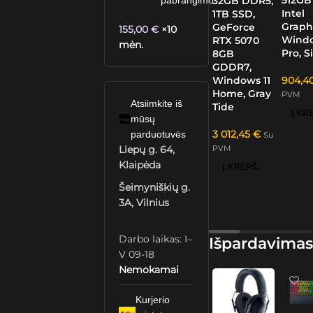
32GB DDR5,
pabrangimo.
Intel
1TB SSD,
Graphi
GeForce
155,00
€
×10
Windo
RTX 5070
mėn.
Pro, S
8GB
GDDR7,
Windows 11
904,4
Home, Gray
PVM
Atsiimkite iš
Tide
mūsų
3 012,45
€
parduotuvės
Su
PVM
Liepų g. 64,
Klaipėda
Į KREPŠELĮ
Šeimyniškių g.
3A, Vilnius
Darbo laikas: I–
Išpardavimas
V 09-18
Nemokamai
Kurjerio