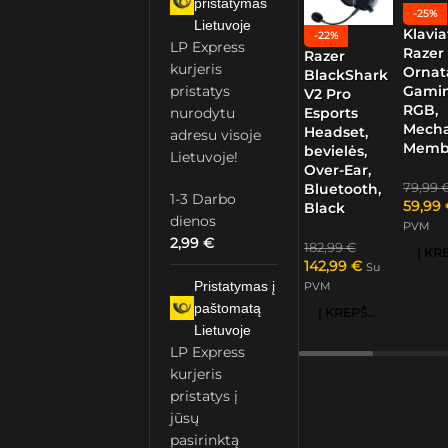
pristatymas
-25%
Lietuvoje
Klavia
-22%
LP Express
Razer
Razer
kurjeris
Ornat
BlackShark
Gamin
pristatys
V2 Pro
RGB,
nurodytu
Esports
Mech
Headset,
adresu visoje
Memb
bevielės,
Lietuvoje!
Over-Ear,
79,99
Bluetooth,
1-3 Darbo
59,99
Black
dienos
PVM
2,99
€
182,99
€
142,99
€
Su
Pristatymas į
PVM
paštomatą
Į KREPŠELĮ
Lietuvoje
LP Express
kurjeris
pristatys į
jūsų
pasirinktą