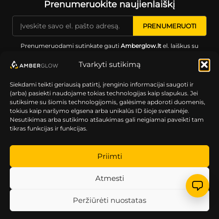
Prenumeruokite naujienlaiškį
Prenumeruodami sutinkate gauti
Amberglow.lt
el. laiškus su
aktualiomis naujienomis, akcijomis ir pasiūlymais.
Tvarkyti sutikimą
Siekdami teikti geriausią patirtį, įrenginio informacijai saugoti ir
(arba) pasiekti naudojame tokias technologijas kaip slapukus. Jei
sutiksime su šiomis technologijomis, galėsime apdoroti duomenis,
tokius kaip naršymo elgsena arba unikalūs ID šioje svetainėje.
Nesutikimas arba sutikimo atšaukimas gali neigiamai paveikti tam
Galimi mokėjimo būdai
tikras funkcijas ir funkcijas.
Priimti
Atmesti
INTERNETINĖ PARDUOTUVĖ
Peržiūrėti nuostatas
PIRKĖJAMS