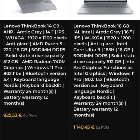
Lenovo ThinkBook 14 G9
Lenovo ThinkBook 16 G8
AHP | Arctic Grey | 14 ” | IPS
IAL Intel | Arctic Grey | 16 ” |
| WUXGA | 1920 x 1200 pixels
IPS | WUXGA | 1920 x 1200
| Anti-glare | AMD Ryzen 5 |
pixels | Anti-glare | Intel
220 | 16 GB | SODIMM DDR5
Core Ultra 9 | 185H | 16 GB |
| Solid-state drive capacity
SODIMM DDR5 | Solid-state
512 GB | AMD Radeon 740M
drive capacity 512 GB | Intel
Graphics | Windows 11 Pro |
Arc Graphics Functions as
802.11be | Bluetooth version
Intel Graphics | Windows 11
5.4 | Keyboard language
Pro | 802.11ax | Bluetooth
Nordic | Keyboard backlit |
version 5.3 | Keyboard
Warranty 24 month(s) |
language Nordic |
Battery warranty 12
Keyboard backlit |
month(s)
Warranty 24 month(s) |
Battery warranty 12
month(s)
925,53
€
Su PVM
1 140,45
€
Su PVM