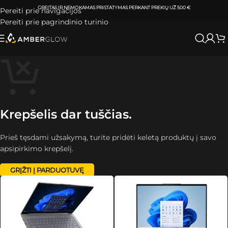
GREITAS IR NEMOKAMAS PRISTATYMAS
PERKANT PREKIŲ UŽ 500 €
Pereiti prie navigacijos
Pereiti prie pagrindinio turinio
Krepšelis dar tuščias.
Prieš tęsdami užsakymą, turite pridėti keletą produktų į savo
apsipirkimo krepšelį.
GRĮŽTI Į PARDUOTUVĘ