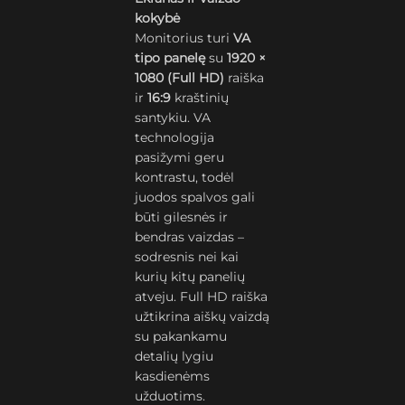
kokybė
Monitorius turi
VA
tipo panelę
su
1920 ×
1080 (Full HD)
raiška
ir
16:9
kraštinių
santykiu. VA
technologija
pasižymi geru
kontrastu, todėl
juodos spalvos gali
būti gilesnės ir
bendras vaizdas –
sodresnis nei kai
kurių kitų panelių
atveju. Full HD raiška
užtikrina aiškų vaizdą
su pakankamu
detalių lygiu
kasdienėms
užduotims.