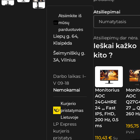
Atsiliepimai
Atsiimkite iš
mūsų
parduotuvės
Liepų g. 64,
Atsiliepimų dar nėra.
Klaipėda
Ieškai kažko
Šeimyniškių g.
kito ?
3A, Vilnius
Darbo laikas: I–
V 09-18
Nemokamai
Monitorius
Monit
AOC
AOC
24G4HRE
Q27G
Kurjerio
24 „, Fast
27 „, 
pristatymas
IPS, FHD,
260 Hz
Lietuvoje
200 Hz, 0.5
LP Express
ms
195,7
kurjeris
PVM
pristatys
110,43
€
Su