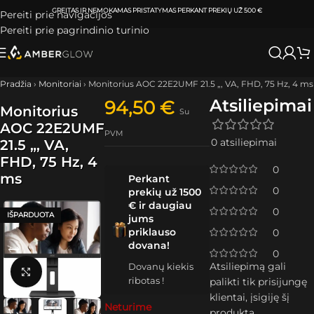
ATSIIMKITE UŽSAKYMĄ
KLAIPĖDOJE IR VILNIUJE
PER
0-3 DARBO DIENAS.
Pereiti prie navigacijos
Pereiti prie pagrindinio turinio
Pradžia
›
Monitoriai
›
Monitorius AOC 22E2UMF 21.5 „, VA, FHD, 75 Hz, 4 ms
Atsiliepimai
94,50
€
Monitorius
Su
AOC 22E2UMF
PVM
0 atsiliepimai
21.5 „, VA,
FHD, 75 Hz, 4
0
ms
Perkant
0
prekių už 1500
€ ir daugiau
0
IŠPARDUOTA
jums
priklauso
0
dovana!
0
Atsiliepimą gali
Dovanų kiekis
Spustelėkite, kad padidintumėte
ribotas !
palikti tik prisijungę
klientai, įsigiję šį
Neturime
produktą.