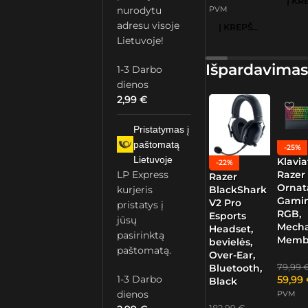
nurodytu
PVM
adresu visoje
Į KREPŠELĮ
Lietuvoje!
Išpardavimas
1-3 Darbo
dienos
2,99
€
Pristatymas į
paštomatą
-25%
Lietuvoje
Klavia
-22%
Razer
LP Express
Razer
Ornat
kurjeris
BlackShark
Gamin
V2 Pro
pristatys į
RGB,
Esports
jūsų
Mech
Headset,
pasirinktą
Memb
bevielės,
paštomatą.
Over-Ear,
79,99
Bluetooth,
1-3 Darbo
59,99
Black
dienos
PVM