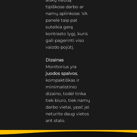
aiškų vaizdą
tipiškose darbo ar
namų aplinkose. VA
panelė taip pat
suteikia gerą
kontrasto lygį, kuris
gali pagerinti viso
vaizdo pojūtį.
Dizainas
Monitorius yra
juodos spalvos
,
kompaktiškas ir
minimalistinio
dizaino, todėl tinka
tiek biuro, tiek namų
darbo vietai, ypač jei
neturite daug vietos
ant stalo.