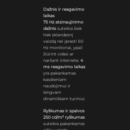
Dažnis ir reagavimo
laikas
75 Hz atsinaujinimo
dažnis
suteikia šiek
tiek sklandesnį
vaizdą nei įprasti 60
Hz monitoriai, ypač
žiūrint video ar
naršant internete.
4
ms reagavimo laikas
yra pakankamas
kasdieniam
naudojimui ir
lengvam
dinamiškam turiniui.
Ryškumas ir spalvos
250 cd/m² ryškumas
suteikia pakankamai