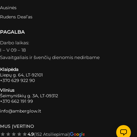
Ausinės
Rudens Deal’as
PAGALBA
Darbo laikas:
I – V 09 – 18
Savaitgaliais ir švenčių dienomis nedirbame
Klaipėda
Liepų g. 64, LT-92101
+370 629 922 90
Vilnius
Šeimyniškių g. 3A, LT-09312
+370 662 191 99
info@amberglow.lt
MUS ĮVERTINO
4.9
(152 Atsiliepimai)