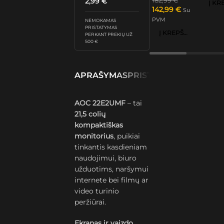
2,99
€
182,99
€
142,99
€
Su
PVM
NEMOKAMAS
PRISTATYMAS
Į KREPŠELĮ
PERKANT PREKIŲ UŽ
500 €
APRAŠYMAS
PRISTATYMAS IR GRĄŽ
AOC 22E2UMF
– tai
21,5 colių
kompaktiškas
monitorius
, puikiai
tinkantis kasdieniam
naudojimui, biuro
užduotims, naršymui
internete bei filmų ar
video turinio
peržiūrai.
Ekranas ir vaizdo