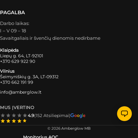
PAGALBA
Darbo laikas:
I – V 09 – 18
Savaitgaliais ir švenčių dienomis nedirbame
Klaipėda
Liepų g. 64, LT-92101
+370 629 922 90
Vilnius
Šeimyniškių g. 3A, LT-09312
+370 662 191 99
info@amberglow.lt
MUS ĮVERTINO
4.9
(152 Atsiliepimai)
© 2026
Amberglow MB
Monitorius AOC