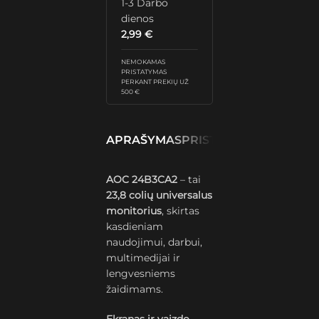
1-3 Darbo
dienos
2,99
€
NEMOKAMAS
PRISTATYMAS
PERKANT PREKIŲ UŽ
500 €
APRAŠYMAS
PRISTATYMAS IR GRĄŽ
AOC 24B3CA2
– tai
23,8 colių universalus
monitorius
, skirtas
kasdieniam
naudojimui, darbui,
multimedijai ir
lengvesniems
žaidimams.