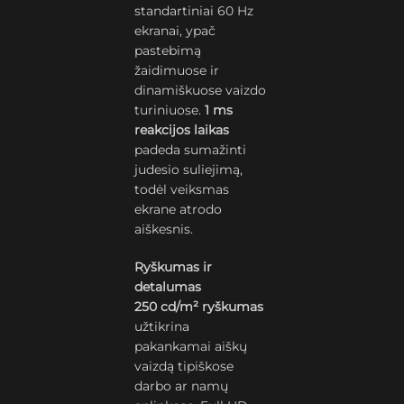
standartiniai 60 Hz
ekranai, ypač
pastebimą
žaidimuose ir
dinamiškuose vaizdo
turiniuose.
1 ms
reakcijos laikas
padeda sumažinti
judesio suliejimą,
todėl veiksmas
ekrane atrodo
aiškesnis.
Ryškumas ir
detalumas
250 cd/m² ryškumas
užtikrina
pakankamai aiškų
vaizdą tipiškose
darbo ar namų