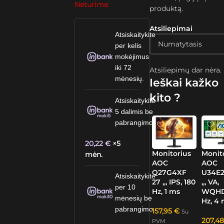
Neturime
produktą.
Atsiliepimai
Atsiskaitykite
per kelis
mokėjimus
iki 72
Atsiliepimų dar nėra.
mėnesių.
Ieškai kažko
kito ?
Atsiskaitykite
5 dalimis be
pabrangimo.
20,22
€
×5
Monitorius
Monit
mėn.
AOC
AOC
Q27G4XF
U34E2
Atsiskaitykite
27 „, IPS, 180
„, VA,
per 10
Hz, 1 ms
WQHD
mėnesių be
Hz, 4
pabrangimo.
157,95
€
Su
207,4
PVM