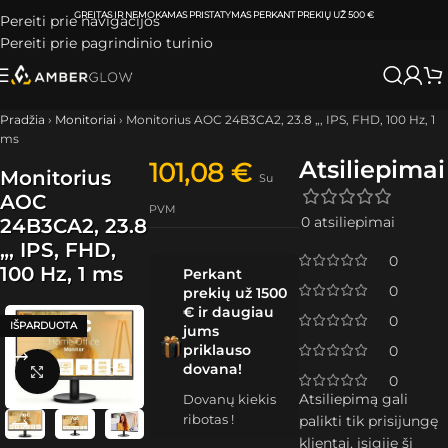
ATSIIMKITE UŽSAKYMĄ
KLAIPĖDOJE IR VILNIUJE
PER
0-3 DARBO DIENAS.
Pereiti prie navigacijos
Pereiti prie pagrindinio turinio
Pradžia
›
Monitoriai
›
Monitorius AOC 24B3CA2, 23.8 „, IPS, FHD, 100 Hz, 1
ms
Atsiliepimai
101,08
€
Monitorius
Su
AOC
PVM
0 atsiliepimai
24B3CA2, 23.8
„, IPS, FHD,
0
100 Hz, 1 ms
Perkant
0
prekių už 1500
€ ir daugiau
0
IŠPARDUOTA
jums
priklauso
0
dovana!
Spustelėkite, kad padidintumėte
0
Atsiliepimą gali
Dovanų kiekis
ribotas !
palikti tik prisijungę
klientai, įsigiję šį