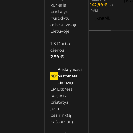
142,99
€
kurjeris
Su
PVM
pristatys
nurodytu
Į KREPŠELĮ
adresu visoje
Lietuvoje!
1-3 Darbo
dienos
2,99
€
Pristatymas į
paštomatą
Lietuvoje
LP Express
kurjeris
pristatys į
jūsų
pasirinktą
paštomatą.