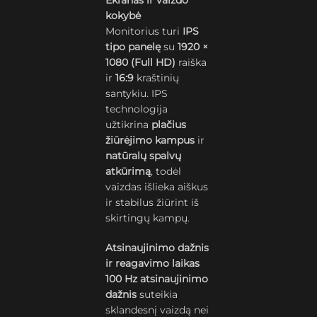
Ekranas ir vaizdo
kokybė
Monitorius turi
IPS
tipo panelę
su
1920 ×
1080 (Full HD)
raiška
ir
16:9
kraštinių
santykiu. IPS
technologija
užtikrina
plačius
žiūrėjimo kampus
ir
natūralų spalvų
atkūrimą
, todėl
vaizdas išlieka aiškus
ir stabilus žiūrint iš
skirtingų kampų.
Atsinaujinimo dažnis
ir reagavimo laikas
100 Hz atsinaujinimo
dažnis
suteikia
sklandesnį vaizdą nei