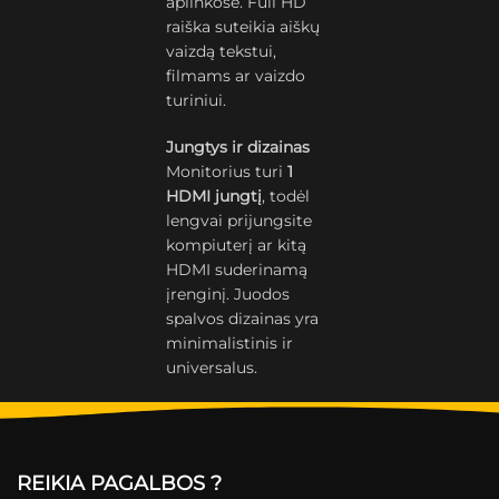
aplinkose. Full HD
raiška suteikia aiškų
vaizdą tekstui,
filmams ar vaizdo
turiniui.
Jungtys ir dizainas
Monitorius turi
1
HDMI jungtį
, todėl
lengvai prijungsite
kompiuterį ar kitą
HDMI suderinamą
įrenginį. Juodos
spalvos dizainas yra
minimalistinis ir
universalus.
REIKIA PAGALBOS ?