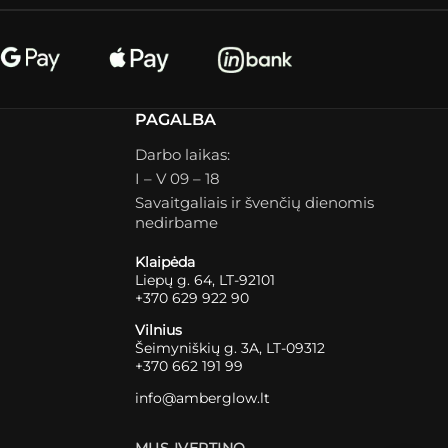
PAGALBA
Darbo laikas:
I – V 09 – 18
Savaitgaliais ir švenčių dienomis
nedirbame
Klaipėda
Liepų g. 64, LT-92101
+370 629 922 90
Vilnius
Šeimyniškių g. 3A, LT-09312
+370 662 191 99
info@amberglow.lt