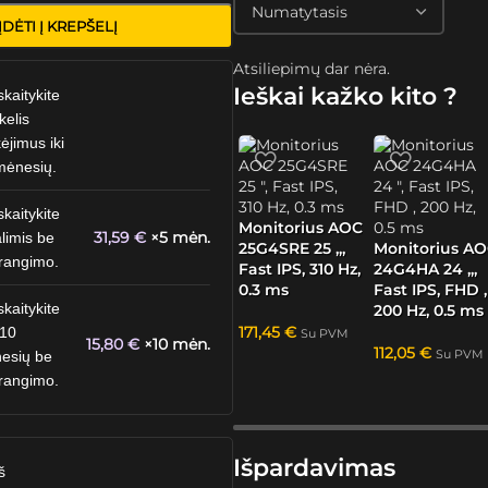
ĮDĖTI Į KREPŠELĮ
Atsiliepimų dar nėra.
Ieškai kažko kito ?
skaitykite
kelis
ėjimus iki
mėnesių.
skaitykite
Monitorius AOC
31,59
€
×5 mėn.
limis be
25G4SRE 25 „,
Monitorius A
rangimo.
Fast IPS, 310 Hz,
24G4HA 24 „,
0.3 ms
Fast IPS, FHD ,
skaitykite
200 Hz, 0.5 ms
171,45
€
 10
Su PVM
15,80
€
×10 mėn.
112,05
€
Su PVM
esių be
rangimo.
Išpardavimas
š