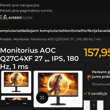
Pereiti prie navigacijos
Pereiti prie pagrindinio turinio
ompiuteriai
Nešiojami kompiuteriai
Monitoriai
Periferija
Savait
Pradžia
›
Monitoriai
›
Monitorius AOC Q27G4XF 27 „, IPS, 180 Hz, 1 ms
Monitorius AOC
157,
Q27G4XF 27 „, IPS, 180
Hz, 1 ms
Perkant p
jums prik
Dovanų kiek
5 sandėlyje
Spustelėkite, kad padidintumėte
-
+