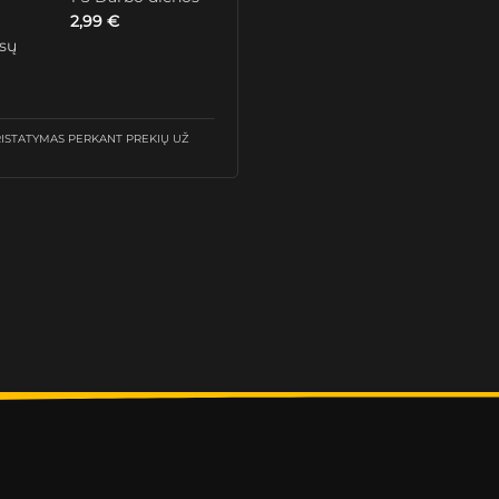
2,99
€
ūsų
STATYMAS PERKANT PREKIŲ UŽ