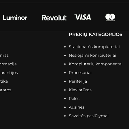
PREKIŲ KATEGORIJOS
Stacionarūs kompiuteriai
imas
Nešiojami kompiuteriai
ormacija
Kompiuterių komponentai
arantijos
Procesoriai
tika
Periferija
statos
Klaviatūros
Pelės
Ausinės
Savaitės pasiūlymai