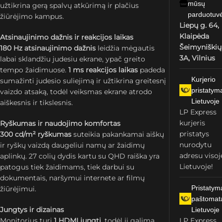
mūsų
užtikrina gerą spalvų atkūrimą ir plačius
parduotuv
žiūrėjimo kampus.
Liepų g. 64,
Klaipėda
Atsinaujinimo dažnis ir reakcijos laikas
Šeimyniškių
180 Hz atsinaujinimo dažnis
leidžia mėgautis
3A, Vilnius
labai sklandžiu judesiu ekrane, ypač greito
tempo žaidimuose.
1 ms reakcijos laikas
padeda
Kurjerio
sumažinti judesio suliejimą ir užtikrina greitesnį
pristatym
vaizdo atsaką, todėl veiksmas ekrane atrodo
Lietuvoje
aiškesnis ir tikslesnis.
LP Express
kurjeris
Ryškumas ir naudojimo komfortas
pristatys
300 cd/m² ryškumas
suteikia pakankamai aiškų
nurodytu
ir ryškų vaizdą daugeliui namų ar žaidimų
adresu visoj
aplinkų. 27 colių dydis kartu su QHD raiška yra
Lietuvoje!
patogus tiek žaidimams, tiek darbui su
dokumentais, naršymui internete ar filmų
Pristatym
žiūrėjimui.
paštomat
Jungtys ir dizainas
Lietuvoje
Monitorius turi
1 HDMI jungtį
, todėl jį galima
LP Express