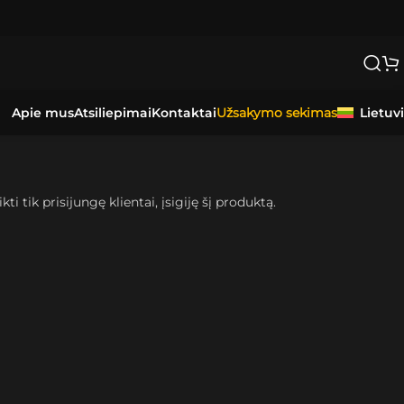
Apie mus
Atsiliepimai
Kontaktai
Lietuv
Užsakymo sekimas
kti tik prisijungę klientai, įsigiję šį produktą.