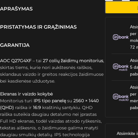
APRAŠYMAS
PRISTATYMAS IR GRĄŽINIMAS
Atsi
per 
mok
GARANTIJA
72 
AOC Q27G4XF
– tai
27 colių žaidimų monitorius
,
Atsi
skirtas tiems, kurie nori aukštesnės raiškos,
5 da
sklandaus vaizdo ir greitos reakcijos žaidimuose
pab
bei kasdienėse užduotyse.
Atsi
Ekranas ir vaizdo kokybė
per
Monitorius turi
IPS tipo panelę
su
2560 × 1440
mėn
(QHD)
raiška ir
16:9
kraštinių santykiu. QHD
pab
raiška suteikia daugiau detalumo nei įprastas
Full HD ekranas, todėl vaizdas atrodo ryškesnis,
tekstas aiškesnis, o žaidimuose galima matyti
Atsiimkite i
daugiau smulkių detalių. IPS technologija