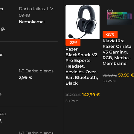
Darbo laikas: I–V
ės
09-18
Nemokamai
 g.
-25%
Klaviatūra
-22%
Razer Ornata
Razer
V3 Gaming,
as
BlackShark V2
RGB, Mecha-
Pro Esports
Membrane
Headset,
1-3 Darbo dienos
bevielės, Over-
59,99
€
79,99
€
2,99
€
Ear, Bluetooth,
Su PVM
Black
e
142,99
€
182,99
€
Su PVM
as į
ą
1-3 Darbo dienos