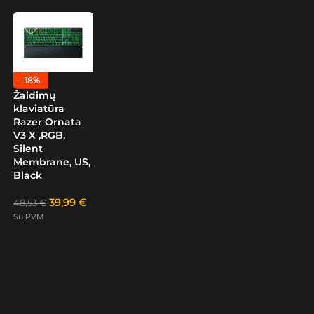
-18%
Žaidimų
klaviatūra
Razer Ornata
V3 X ,RGB,
Silent
Membrane, US,
Black
39,99
€
48,53
€
Su PVM