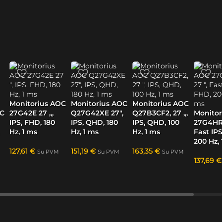
Monitorius AOC
Monitorius AOC
Monitorius AOC
OC
27G42E 27 „,
Q27G42XE 27″,
Q27B3CF2, 27 „,
Monitor
IPS, FHD, 180
IPS, QHD, 180
IPS, QHD, 100
27G4HRE
Hz, 1 ms
Hz, 1 ms
Hz, 1 ms
Fast IP
200 Hz,
127,61
€
151,19
€
163,35
€
Su PVM
Su PVM
Su PVM
137,69
€