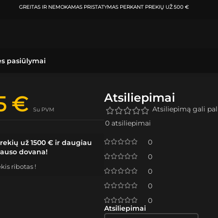
GREITAS IR NEMOKAMAS PRISTATYMAS
PERKANT PREKIŲ UŽ 500 €
ės pasiūlymai
Atsiliepimai
95
€
Atsiliepimą gali pali
Su PVM
0 atsiliepimai
0
rekių už 1500 € ir daugiau
lauso dovana!
0
is ribotas !
0
0
0
Atsiliepimai