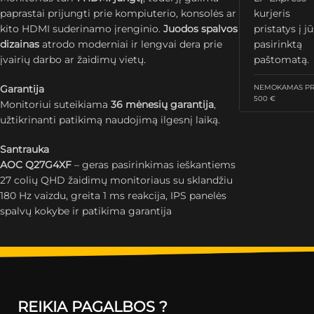
paprastai prijungti prie kompiuterio, konsolės ar
kurjeris
kito HDMI suderinamo įrenginio.
Juodos spalvos
pristatys į j
dizainas
atrodo moderniai ir lengvai dera prie
pasirinktą
įvairių darbo ar žaidimų vietų.
paštomatą.
Garantija
NEMOKAMAS PRI
500 €
Monitoriui suteikiama
36 mėnesių garantija
,
užtikrinanti patikimą naudojimą ilgesnį laiką.
Santrauka
AOC Q27G4XF
– geras pasirinkimas ieškantiems
27 colių QHD žaidimų monitoriaus su sklandžiu
180 Hz vaizdu, greita 1 ms reakcija, IPS panelės
spalvų kokybe ir patikima garantija
REIKIA PAGALBOS ?