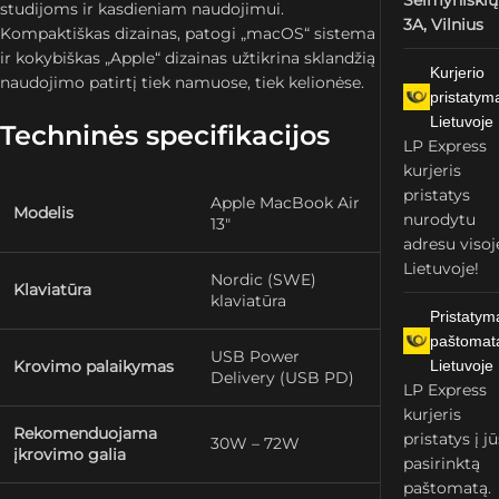
Šeimyniškių
studijoms ir kasdieniam naudojimui.
3A, Vilnius
Kompaktiškas dizainas, patogi „macOS“ sistema
ir kokybiškas „Apple“ dizainas užtikrina sklandžią
Kurjerio
naudojimo patirtį tiek namuose, tiek kelionėse.
pristatym
Lietuvoje
Techninės specifikacijos
LP Express
kurjeris
pristatys
Apple MacBook Air
Modelis
nurodytu
13″
adresu visoj
Lietuvoje!
Nordic (SWE)
Klaviatūra
klaviatūra
Pristatym
paštomat
USB Power
Krovimo palaikymas
Lietuvoje
Delivery (USB PD)
LP Express
kurjeris
Rekomenduojama
pristatys į j
30W – 72W
įkrovimo galia
pasirinktą
paštomatą.