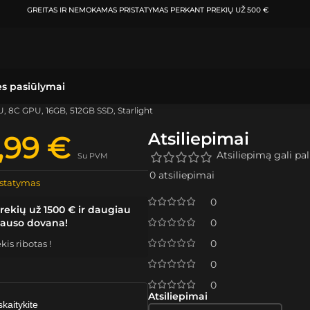
GREITAS IR NEMOKAMAS PRISTATYMAS
PERKANT PREKIŲ UŽ 500 €
ės pasiūlymai
, 8C GPU, 16GB, 512GB SSD, Starlight
Atsiliepimai
9,99
€
Atsiliepimą gali pali
Su PVM
0 atsiliepimai
statymas
0
rekių už 1500 € ir daugiau
lauso dovana!
0
0
is ribotas !
0
0
Atsiliepimai
skaitykite