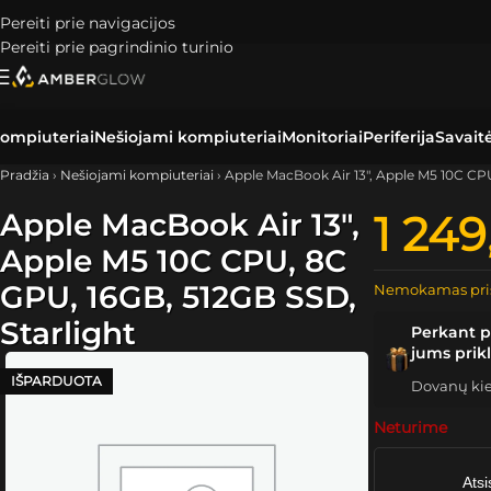
Pereiti prie navigacijos
Pereiti prie pagrindinio turinio
ompiuteriai
Nešiojami kompiuteriai
Monitoriai
Periferija
Savait
Pradžia
›
Nešiojami kompiuteriai
›
Apple MacBook Air 13″, Apple M5 10C CPU
Apple MacBook Air 13″,
1 24
Apple M5 10C CPU, 8C
GPU, 16GB, 512GB SSD,
Nemokamas pri
Starlight
Perkant p
jums prik
IŠPARDUOTA
Dovanų kiek
Neturime
Atsi