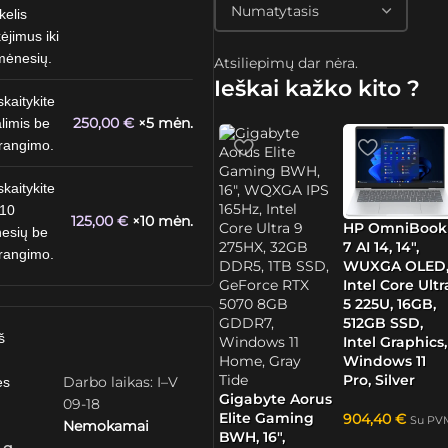
kelis
ėjimus iki
mėnesių.
Atsiliepimų dar nėra.
Ieškai kažko kito ?
skaitykite
250,00
€
×5 mėn.
limis be
rangimo.
skaitykite
 10
125,00
€
×10 mėn.
HP OmniBook
esių be
7 AI 14, 14″,
rangimo.
WUXGA OLED
Intel Core Ultr
5 225U, 16GB,
512GB SSD,
š
Intel Graphics,
Windows 11
Pro, Silver
Darbo laikas: I–V
ės
Gigabyte Aorus
09-18
Elite Gaming
904,40
€
Su PV
Nemokamai
BWH, 16″,