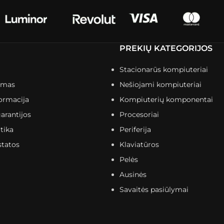
PREKIŲ KATEGORIJOS
Stacionarūs kompiuteriai
imas
Nešiojami kompiuteriai
ormacija
Kompiuterių komponentai
arantijos
Procesoriai
tika
Periferija
statos
Klaviatūros
Pelės
Ausinės
Savaitės pasiūlymai