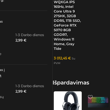
 g.
WQXGA IPS
165Hz, Intel
Core Ultra 9
275HX, 32GB
DDR5, 1TB SSD,
as
GeForce RTX
5070 8GB
GDDR7,
1-3 Darbo dienos
Windows 11
2,99
€
Home, Gray
Tide
e
3 012,45
€
Su
PVM
as į
ą
Išpardavimas
1-3 Darbo dienos
2,99
€
ūsų