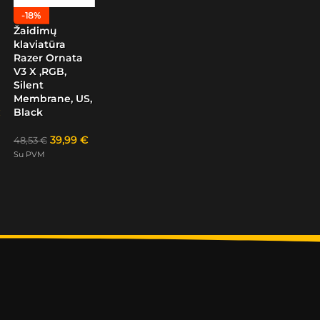
-18%
Žaidimų
klaviatūra
Razer Ornata
V3 X ,RGB,
Silent
Membrane, US,
Black
39,99
€
48,53
€
Su PVM