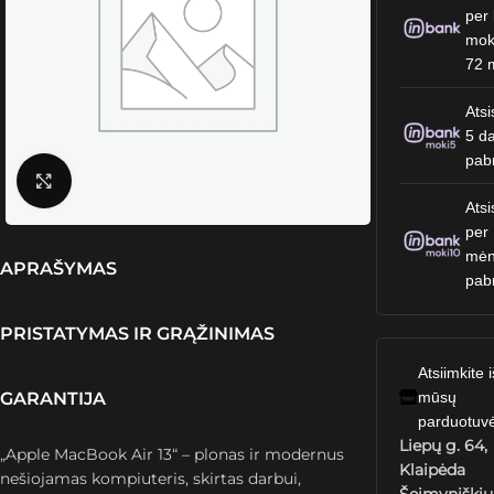
per 
mok
72 
Atsi
5 da
pab
Spustelėkite, kad padidintumėte
Atsi
per
mėn
APRAŠYMAS
pab
PRISTATYMAS IR GRĄŽINIMAS
Atsiimkite i
GARANTIJA
mūsų
parduotuv
Liepų g. 64,
„Apple MacBook Air 13“ – plonas ir modernus
Klaipėda
nešiojamas kompiuteris, skirtas darbui,