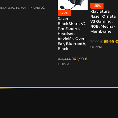
-25%
STATYMAS PERKANT PREKIŲ UŽ
Klaviatūra
-22%
Razer Ornata
Razer
V3 Gaming,
BlackShark V2
RGB, Mecha-
Pro Esports
Membrane
Headset,
bevielės, Over-
59,99
€
79,99
€
Ear, Bluetooth,
Su PVM
Black
142,99
€
182,99
€
Su PVM