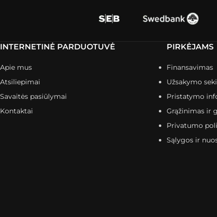
INTERNETINĖ PARDUOTUVĖ
PIRKĖJAMS
Apie mus
Finansavimas
Atsiliepimai
Užsakymo sek
Savaitės pasiūlymai
Pristatymo inf
Kontaktai
Grąžinimas ir g
Privatumo poli
Sąlygos ir nuo