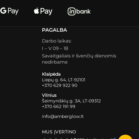
PAGALBA
Darbo laikas:
I – V 09 – 18
Savaitgaliais ir švenčių dienomis
nedirbame
Klaipėda
Liepų g. 64, LT-92101
+370 629 922 90
Vilnius
Šeimyniškių g. 3A, LT-09312
+370 662 191 99
info@amberglow.lt
MUS ĮVERTINO