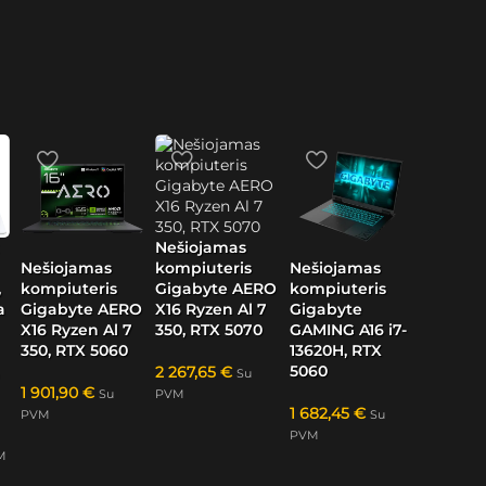
Nešiojamas
kompiuteris
Nešiojamas
Nešiojamas
Gigabyte AERO
kompiuteris
kompiuteris
,
X16 Ryzen Al 7
Gigabyte AERO
Gigabyte
a
350, RTX 5070
X16 Ryzen Al 7
GAMING A16 i7-
350, RTX 5060
13620H, RTX
5060
2 267,65
€
Su
1 901,90
€
PVM
Su
1 682,45
€
PVM
Su
PVM
M