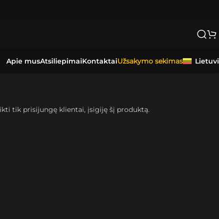
Apie mus
Atsiliepimai
Kontaktai
Lietuv
Užsakymo sekimas
kti tik prisijungę klientai, įsigiję šį produktą.