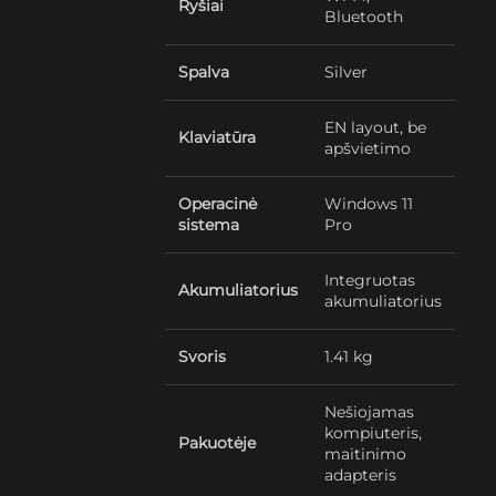
Ryšiai
Bluetooth
Spalva
Silver
EN layout, be
Klaviatūra
apšvietimo
Operacinė
Windows 11
sistema
Pro
Integruotas
Akumuliatorius
akumuliatorius
Svoris
1.41 kg
Nešiojamas
kompiuteris,
Pakuotėje
maitinimo
adapteris