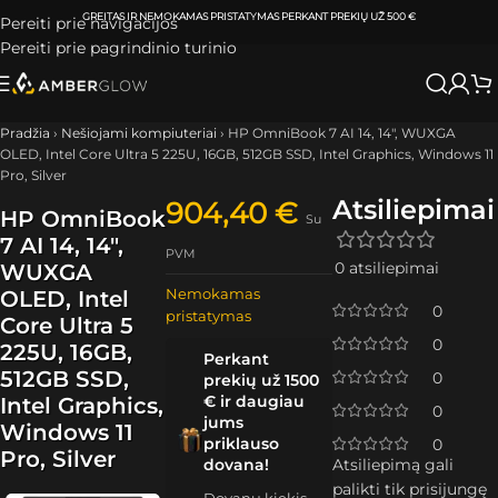
ATSIIMKITE UŽSAKYMĄ
KLAIPĖDOJE IR VILNIUJE
PER
0-3 DARBO DIENAS.
Pereiti prie navigacijos
Pereiti prie pagrindinio turinio
Pradžia
›
Nešiojami kompiuteriai
›
HP OmniBook 7 AI 14, 14″, WUXGA
OLED, Intel Core Ultra 5 225U, 16GB, 512GB SSD, Intel Graphics, Windows 11
Pro, Silver
Atsiliepimai
904,40
€
HP OmniBook
Su
7 AI 14, 14″,
PVM
0 atsiliepimai
WUXGA
Nemokamas
OLED, Intel
0
pristatymas
Core Ultra 5
0
225U, 16GB,
Perkant
512GB SSD,
0
prekių už 1500
€ ir daugiau
Intel Graphics,
0
jums
Windows 11
priklauso
0
Pro, Silver
dovana!
Atsiliepimą gali
palikti tik prisijungę