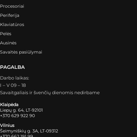
Procesoriai
Periferija
Klaviatūros
Pelės
Ausinės
Savaitės pasiūlymai
PAGALBA
Darbo laikas:
I – V 09 – 18
Savaitgaliais ir švenčių dienomis nedirbame
Klaipėda
Liepų g. 64, LT-92101
+370 629 922 90
Vilnius
Šeimyniškių g. 3A, LT-09312
+370 662 191 99