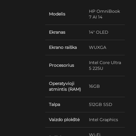
HP OmniBook
Modelis
7 AI 14
Ekranas
14″ OLED
Ekrano raiška
WUXGA
Intel Core Ultra
Procesorius
5 225U
Operatyvioji
16GB
atmintis (RAM)
Talpa
512GB SSD
Vaizdo plokštė
Intel Graphics
Wi-Fi,