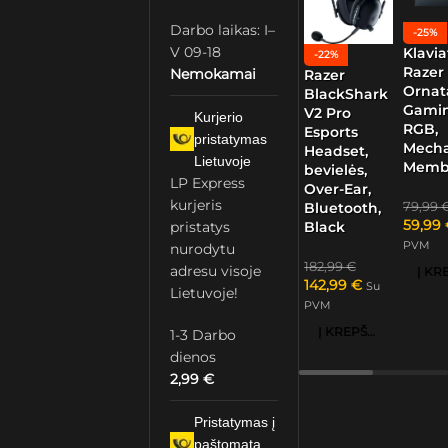
Darbo laikas: I–
-25%
V 09-18
Klavia
-22%
Razer
Nemokamai
Razer
Ornat
BlackShark
Gamin
V2 Pro
Kurjerio
RGB,
Esports
pristatymas
Mech
Headset,
Lietuvoje
Memb
bevielės,
LP Express
Over-Ear,
kurjeris
79,99
Bluetooth,
59,99
pristatys
Black
PVM
nurodytu
182,99
€
adresu visoje
142,99
€
Su
Lietuvoje!
PVM
Į KREPŠELĮ
1-3 Darbo
dienos
2,99
€
Pristatymas į
paštomatą