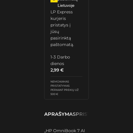
Lietuvoje
LP Express
kurjeris
pristatys į
jūsų
pasirinktą
paštomatą.
1-3 Darbo
dienos
2,99
€
NEMOKAMAS
PRISTATYMAS
PERKANT PREKIŲ UŽ
500 €
APRAŠYMAS
PRISTATYMAS IR GRĄŽ
„HP OmniBook 7 AI