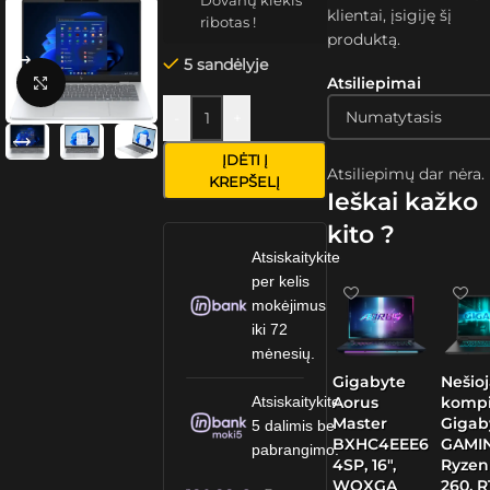
Dovanų kiekis
klientai, įsigiję šį
ribotas !
produktą.
5 sandėlyje
Atsiliepimai
Spustelėkite, kad padidintumėte
-
+
ĮDĖTI Į
Atsiliepimų dar nėra.
KREPŠELĮ
Ieškai kažko
kito ?
Atsiskaitykite
per kelis
mokėjimus
iki 72
mėnesių.
Gigabyte
Nešio
Aorus
kompi
Atsiskaitykite
Master
Gigab
5 dalimis be
BXHC4EEE6
GAMIN
pabrangimo.
4SP, 16″,
Ryzen
WQXGA
260, 