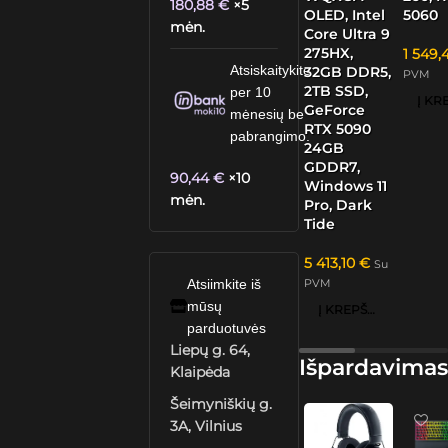
180,88
€
×5
OLED, Intel
5060
mėn.
Core Ultra 9
275HX,
1 549,
Atsiskaitykite
32GB DDR5,
PVM
2TB SSD,
per 10
GeForce
mėnesių be
RTX 5090
pabrangimo.
24GB
GDDR7,
90,44
€
×10
Windows 11
mėn.
Pro, Dark
Tide
5 413,10
€
Su
PVM
Atsiimkite iš
mūsų
Į KREPŠELĮ
parduotuvės
Liepų g. 64,
Išpardavimas
Klaipėda
Šeimyniškių g.
3A, Vilnius