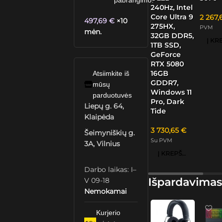
pabrangimo.
240Hz, Intel
Core Ultra 9
2 267
497,69
€
×10
275HX,
PVM
mėn.
32GB DDR5,
1TB SSD,
GeForce
RTX 5080
16GB
Atsiimkite iš
GDDR7,
mūsų
Windows 11
parduotuvės
Pro, Dark
Liepų g. 64,
Tide
Klaipėda
3 730,65
€
Šeimyniškių g.
Su PVM
3A, Vilnius
Į KREPŠELĮ
Darbo laikas: I–
Išpardavimas
V 09-18
Nemokamai
Kurjerio