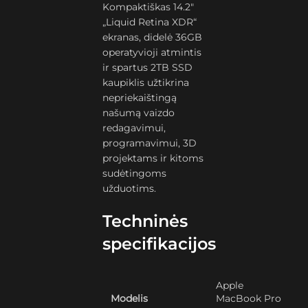
Kompaktiškas 14.2″
„Liquid Retina XDR“
ekranas, didelė 36GB
operatyvioji atmintis
ir spartus 2TB SSD
kaupiklis užtikrina
nepriekaištingą
našumą vaizdo
redagavimui,
programavimui, 3D
projektams ir kitoms
sudėtingoms
užduotims.
Techninės
specifikacijos
Apple
Modelis
MacBook Pro