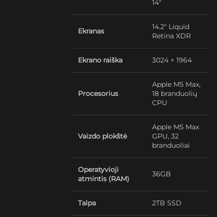
14″
14.2″ Liquid
Ekranas
Retina XDR
Ekrano raiška
3024 × 1964
Apple M5 Max,
Procesorius
18 branduolių
CPU
Apple M5 Max
Vaizdo plokštė
GPU, 32
branduoliai
Operatyvioji
36GB
atmintis (RAM)
Talpa
2TB SSD