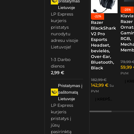
pristatymas
Lietuvoje
-25%
LP Express
Klavia
-22%
kurjeris
Razer
Razer
Ornat
pristatys
BlackShark
Gamin
nurodytu
V2 Pro
RGB,
Esports
adresu visoje
Mech
Headset,
Lietuvoje!
Memb
bevielės,
Over-Ear,
1-3 Darbo
79,99
Bluetooth,
dienos
59,99
Black
2,99
€
PVM
182,99
€
142,99
€
Pristatymas į
Su
PVM
paštomatą
Lietuvoje
Į KREPŠELĮ
LP Express
kurjeris
pristatys į
jūsų
pasirinktą