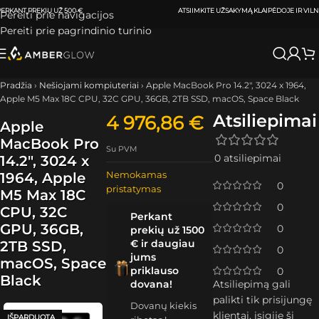
ATSIIMKITE UŽSAKYMĄ
KLAIPĖDOJE IR VILNIUJE
PER
0-3 DARBO DIENAS.
Pereiti prie navigacijos
Pereiti prie pagrindinio turinio
Pradžia
›
Nešiojami kompiuteriai
›
Apple MacBook Pro 14.2″, 3024 x 1964,
Apple M5 Max 18C CPU, 32C GPU, 36GB, 2TB SSD, macOS, Space Black
Atsiliepimai
4 976,86
€
Apple
MacBook Pro
Su PVM
0 atsiliepimai
14.2″, 3024 x
Nemokamas
1964, Apple
0
pristatymas
M5 Max 18C
0
CPU, 32C
Perkant
GPU, 36GB,
0
prekių už 1500
€ ir daugiau
2TB SSD,
0
jums
macOS, Space
priklauso
0
Black
dovana!
Atsiliepimą gali
palikti tik prisijungę
Dovanų kiekis
klientai, įsigiję šį
IŠPARDUOTA