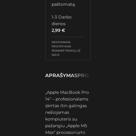
paštomatą.
1-3 Darbo
dienos
2,99
€
NEMOKAMAS
PRISTATYMAS
PERKANT PREKIŲ UŽ
500 €
APRAŠYMAS
PRISTATYMAS IR GRĄŽ
„Apple MacBook Pro
14“ – profesionalams
skirtas itin galingas
nešiojamas
kompiuteris su
pažangiu „Apple M5
Max“ procesoriumi.