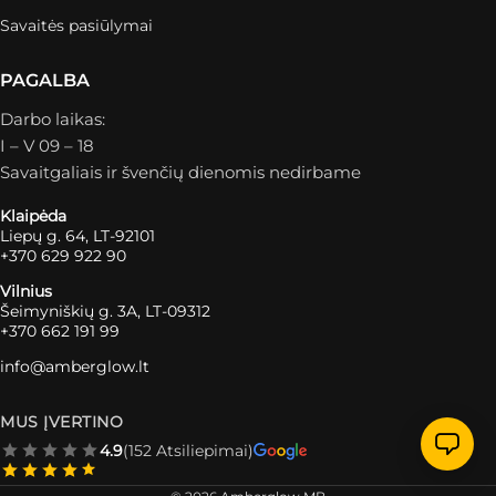
Savaitės pasiūlymai
PAGALBA
Darbo laikas:
I – V 09 – 18
Savaitgaliais ir švenčių dienomis nedirbame
Klaipėda
Liepų g. 64, LT-92101
+370 629 922 90
Vilnius
Šeimyniškių g. 3A, LT-09312
+370 662 191 99
info@amberglow.lt
MUS ĮVERTINO
4.9
(152 Atsiliepimai)