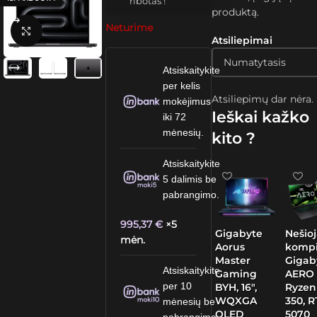
ribotas !
produktą.
Neturime
Spustelėkite, kad padidintumėte
Atsiliepimai
Atsiskaitykite
per kelis
Atsiliepimų dar nėra.
mokėjimus
Ieškai kažko
iki 72
mėnesių.
kito ?
Atsiskaitykite
5 dalimis be
pabrangimo.
995,37
€
×5
Gigabyte
Nešio
mėn.
Aorus
kompi
Master
Gigab
Atsiskaitykite
Gaming
AERO 
per 10
BYH, 16″,
Ryzen
WQXGA
350, 
mėnesių be
OLED
5070