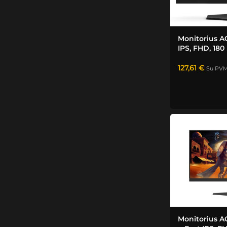
Monitorius A
IPS, FHD, 180 
127,61
€
Su PV
Monitorius 