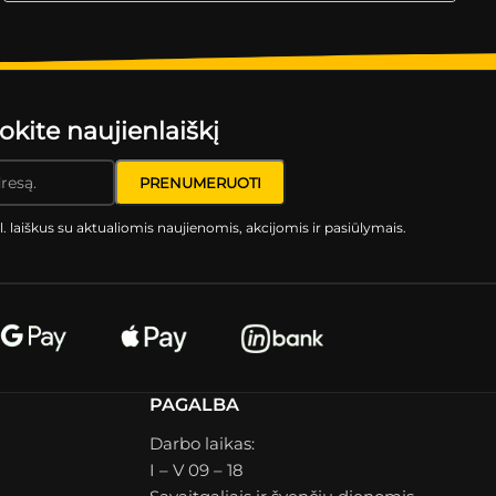
ite naujienlaiškį
l. laiškus su aktualiomis naujienomis, akcijomis ir pasiūlymais.
PAGALBA
Darbo laikas:
I – V 09 – 18