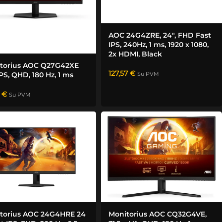
AOC 24G4ZRE, 24″, FHD Fast
IPS, 240Hz, 1 ms, 1920 x 1080,
2x HDMI, Black
torius AOC Q27G42XE
127,57
€
Su PVM
IPS, QHD, 180 Hz, 1 ms
9
€
Su PVM
torius AOC 24G4HRE 24
Monitorius AOC CQ32G4VE,