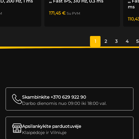
HD, 200 Hz, 1 ms
„, Fast IPS, 310 Hz, 0.3 ms
„, Fa
ms
171,45
€
M
Su PVM
110,4
1
2
3
4
5
Skambinkite +370 629 922 90
Darbo dienomis nuo 09:00 iki 18:00 val.
Apsilankykite parduotuvėje
Klaipėdoje ir Vilniuje