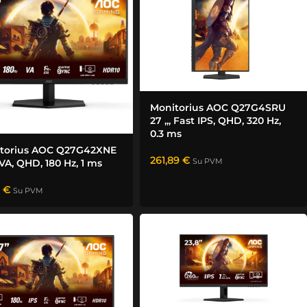
Monitorius AOC Q27G4SRU
27 „, Fast IPS, QHD, 320 Hz,
0.3 ms
torius AOC Q27G42XNE
261,89
€
Su PVM
 VA, QHD, 180 Hz, 1 ms
1
€
Su PVM