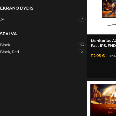
EKRANO DYDIS
24
2
SPALVA
Monitorius A
Black
43
Fast IPS, FHD
Black, Red
2
112,05
€
Su PV