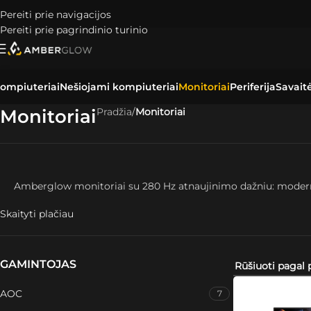
Pereiti prie navigacijos
Pereiti prie pagrindinio turinio
ompiuteriai
Nešiojami kompiuteriai
Monitoriai
Periferija
Savait
Monitoriai
Pradžia
/
Monitoriai
Amberglow monitoriai su 280 Hz atnaujinimo dažniu: moderniaus
Skaityti plačiau
GAMINTOJAS
AOC
7