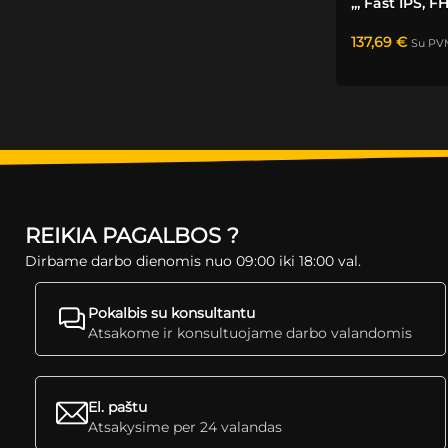
„, Fast IPS, F
137,69
€
Su PV
REIKIA PAGALBOS ?
Dirbame darbo dienomis nuo 09:00 iki 18:00 val.
Pokalbis su konsultantu
Atsakome ir konsultuojame darbo valandomis
El. paštu
Atsakysime per 24 valandas