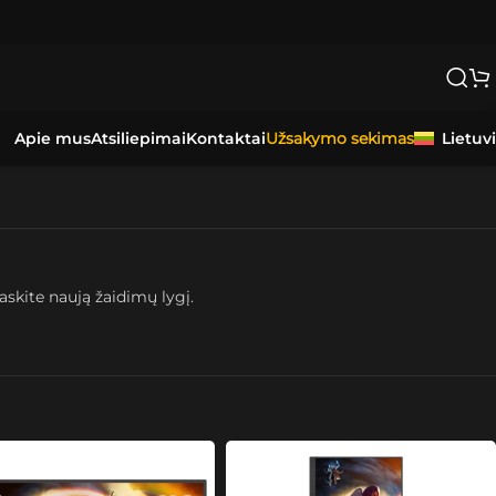
Apie mus
Atsiliepimai
Kontaktai
Lietuv
Užsakymo sekimas
askite naują žaidimų lygį.