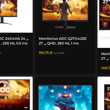
OC 24G4HA 24 „,
Monitorius AOC Q27G42ZE
 , 200 Hz, 0.5 ms
27 „, QHD, 260 Hz, 1 ms
195,75
€
M
Su PVM
Moni
27 „,
149,1