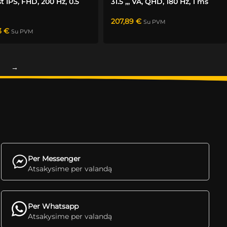
st IPS, FHD, 200 Hz, 0.5
31.5 „, VA, QHD, 180 Hz, 1 ms
207,89
€
Su PVM
3
€
Su PVM
→
Per Messenger
Atsakysime per valandą
Per Whatsapp
Atsakysime per valandą