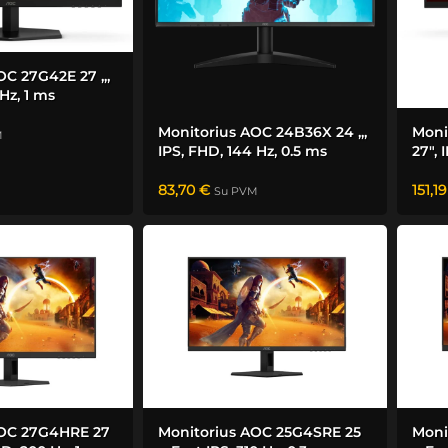
OC 27G42E 27 „,
Hz, 1 ms
Monitorius AOC 24B36X 24 „,
Moni
M
IPS, FHD, 144 Hz, 0.5 ms
27″, 
83,70
€
151,1
Su PVM
AOC 27G4HRE 27
Monitorius AOC 25G4SRE 25
Moni