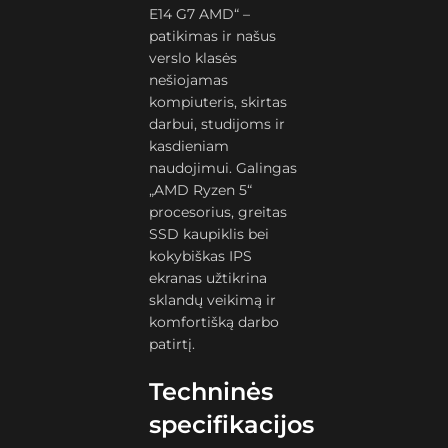
E14 G7 AMD“ –
patikimas ir našus
verslo klasės
nešiojamas
kompiuteris, skirtas
darbui, studijoms ir
kasdieniam
naudojimui. Galingas
„AMD Ryzen 5“
procesorius, greitas
SSD kaupiklis bei
kokybiškas IPS
ekranas užtikrina
sklandų veikimą ir
komfortišką darbo
patirtį.
Techninės
specifikacijos