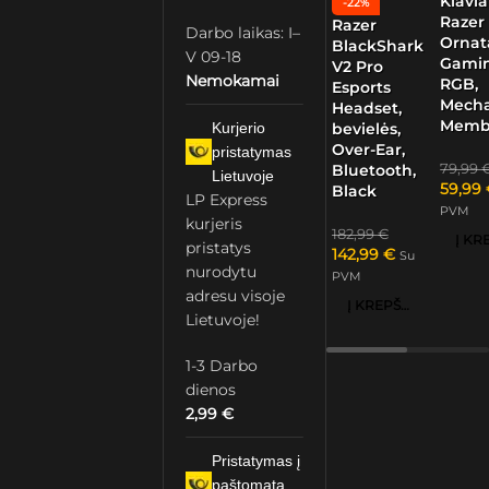
Klavia
-22%
Razer
Razer
Darbo laikas: I–
Ornat
BlackShark
V 09-18
Gamin
V2 Pro
Nemokamai
RGB,
Esports
Mech
Headset,
Memb
Kurjerio
bevielės,
Over-Ear,
pristatymas
79,99
Bluetooth,
Lietuvoje
59,99
Black
LP Express
PVM
kurjeris
182,99
€
pristatys
142,99
€
Su
nurodytu
PVM
adresu visoje
Į KREPŠELĮ
Lietuvoje!
1-3 Darbo
dienos
2,99
€
Pristatymas į
paštomatą