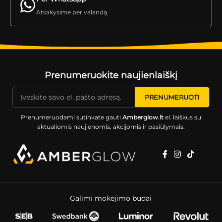
Atsakysime per valandą
Prenumeruokite naujienlaiškį
Prenumeruodami sutinkate gauti
Amberglow.lt
el. laiškus su
aktualiomis naujienomis, akcijomis ir pasiūlymais.
Galimi mokėjimo būdai