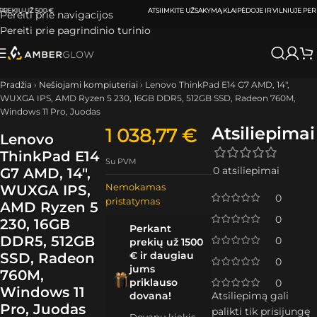
ATSIIMKITE UŽSAKYMĄ
KLAIPĖDOJE IR VILNIUJE
PER
0-3 DARBO DIENAS.
Pereiti prie navigacijos
Pereiti prie pagrindinio turinio
Pradžia
›
Nešiojami kompiuteriai
›
Lenovo ThinkPad E14 G7 AMD, 14″,
WUXGA IPS, AMD Ryzen 5 230, 16GB DDR5, 512GB SSD, Radeon 760M,
Windows 11 Pro, Juodas
Atsiliepimai
1 038,77
€
Lenovo
ThinkPad E14
Su PVM
0 atsiliepimai
G7 AMD, 14″,
Nemokamas
WUXGA IPS,
0
pristatymas
AMD Ryzen 5
0
230, 16GB
Perkant
DDR5, 512GB
0
prekių už 1500
€ ir daugiau
SSD, Radeon
0
jums
760M,
priklauso
0
Windows 11
dovana!
Atsiliepimą gali
Pro, Juodas
palikti tik prisijungę