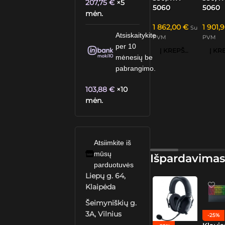
207,75
€
×5
5060
5060
mėn.
1 862,00
€
1 901,
Su
Atsiskaitykite
PVM
PVM
per 10
Į KREPŠELĮ
mėnesių be
pabrangimo.
103,88
€
×10
mėn.
Atsiimkite iš
mūsų
Išpardavimas
parduotuvės
Liepų g. 64,
Klaipėda
Šeimyniškių g.
3A, Vilnius
-25%