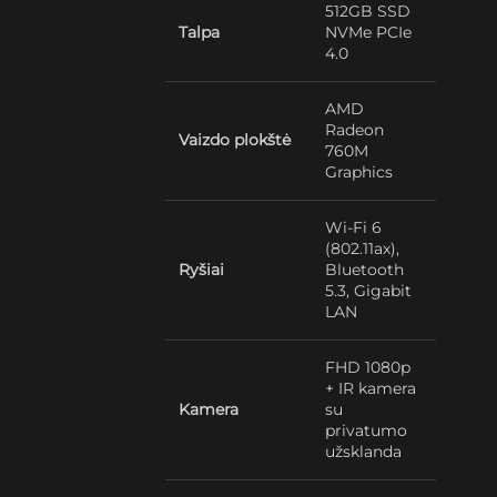
512GB SSD
Talpa
NVMe PCIe
4.0
AMD
Radeon
Vaizdo plokštė
760M
Graphics
Wi-Fi 6
(802.11ax),
Ryšiai
Bluetooth
5.3, Gigabit
LAN
FHD 1080p
+ IR kamera
Kamera
su
privatumo
užsklanda