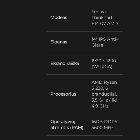
Lenovo
Modelis
ThinkPad
E14 G7 AMD
14″ IPS Anti-
Ekranas
Glare
1920 × 1200
Ekrano raiška
(WUXGA)
AMD Ryzen
5 230, 6
Procesorius
branduoliai,
3.5 GHz / iki
4.9 GHz
Operatyvioji
16GB DDR5
atmintis (RAM)
5600 MHz