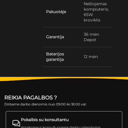
Nešiojamas
kompiuteris,
Pakuotėje
65W
kroviklis
36 mėn.
Garantija
Depot
Baterijos
12 mėn.
garantija
REIKIA PAGALBOS ?
Dirbame darbo dienomis nuo 09:00 iki 18:00 val.
Pokalbis su konsultantu
Atsakome ir konsultuojame darbo valandomis