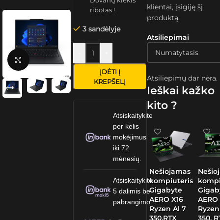
Dovanų kiekis
klientai, įsigiję šį
ribotas !
produktą.
3 sandėlyje
Atsiliepimai
-
+
Spustelėkite, kad padidintumėte
ĮDĖTI Į
Atsiliepimų dar nėra.
KREPŠELĮ
Ieškai kažko
kito ?
Atsiskaitykite
per kelis
mokėjimus
iki 72
mėnesių.
Nešiojamas
Nešio
kompiuteris
kompi
Atsiskaitykite
Gigabyte
Gigab
5 dalimis be
AERO X16
AERO 
pabrangimo.
Ryzen Al 7
Ryzen
350,RTX
350, 