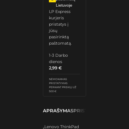
Lietuvoje
LP Express
kurjeris
pristatys į
jūsų
pasirinktą
paštomatą.
1-3 Darbo
dienos
2,99
€
NEMOKAMAS
PRISTATYMAS
PERKANT PREKIŲ UŽ
500 €
APRAŠYMAS
PRISTATYMAS IR GRĄŽ
„Lenovo ThinkPad