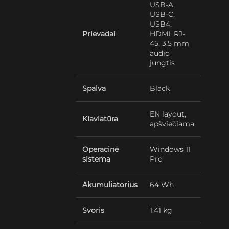
USB-A,
USB-C,
USB4,
Prievadai
HDMI, RJ-
45, 3.5 mm
audio
jungtis
Spalva
Black
EN layout,
Klaviatūra
apšviečiama
Operacinė
Windows 11
sistema
Pro
Akumuliatorius
64 Wh
Svoris
1.41 kg