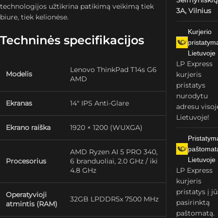
Šeimyniškių
technologijos užtikrina patikimą veikimą tiek
3A, Vilnius
biure, tiek kelionėse.
Kurjerio
Techninės specifikacijos
pristatym
Lietuvoje
LP Express
Lenovo ThinkPad T14s G6
Modelis
kurjeris
AMD
pristatys
nurodytu
Ekranas
14″ IPS Anti-Glare
adresu visoj
Lietuvoje!
Ekrano raiška
1920 × 1200 (WUXGA)
Pristatym
paštomat
AMD Ryzen AI 5 PRO 340,
Lietuvoje
Procesorius
6 branduoliai, 2.0 GHz / iki
4.8 GHz
LP Express
kurjeris
pristatys į j
Operatyvioji
32GB LPDDR5x 7500 MHz
pasirinktą
atmintis (RAM)
paštomatą.