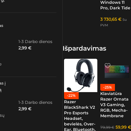
 g.
Windows 11
Pro, Dark Tide
3 730,65
€
Su
as
PVM
1-3 Darbo dienos
Išpardavimas
2,99
€
e
as į
-25%
ą
Klaviatūra
-22%
Razer Ornata
Razer
1-3 Darbo dienos
V3 Gaming,
BlackShark V2
2,99
€
RGB, Mecha-
Pro Esports
ūsų
Membrane
Headset,
bevielės, Over-
59,99
€
79,99
€
Ear, Bluetooth,