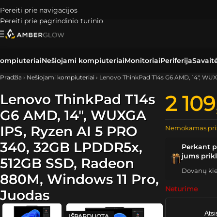
Pereiti prie navigacijos
Pereiti prie pagrindinio turinio
ompiuteriai
Nešiojami kompiuteriai
Monitoriai
Periferija
Savait
Pradžia
›
Nešiojami kompiuteriai
›
Lenovo ThinkPad T14s G6 AMD, 14″, WUX
Lenovo ThinkPad T14s
2 10
G6 AMD, 14″, WUXGA
IPS, Ryzen AI 5 PRO
Nemokamas pri
340, 32GB LPDDR5x,
Perkant p
jums prik
512GB SSD, Radeon
Dovanų kiek
880M, Windows 11 Pro,
Neturime
Juodas
Atsi
IŠPARDUOTA