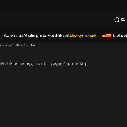
NIUJE
PER
0-3 DARBO DIENAS.
Apie mus
Atsiliepimai
Kontaktai
Lietuv
Užsakymo sekimas
ndows 11 Pro, Juodas
kti tik prisijungę klientai, įsigiję šį produktą.