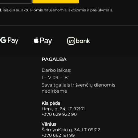
l. laiškus su aktualiomis naujienomis, akcijomis ir pasiūlymais.
PAGALBA
Darbo laikas:
I – V 09 – 18
Savaitgaliais ir švenčių dienomis
nedirbame
Klaipėda
Liepų g. 64, LT-92101
+370 629 922 90
Vilnius
Šeimyniškių g. 3A, LT-09312
+370 662 191 99