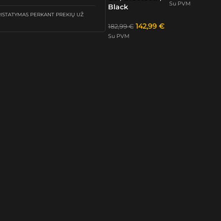
Su PVM
Black
STATYMAS PERKANT PREKIŲ UŽ
142,99
€
182,99
€
Su PVM