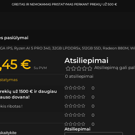
ATSIIMKITE UŽSAKYMĄ
KLAIPĖDOJE IR VIL
ės pasiūlymai
GA IPS, Ryzen AI 5 PRO 340, 32GB LPDDR5x, 512GB SSD, Radeon 880M, Wi
Atsiliepimai
9,45
€
Atsiliepimą gali pali
Su PVM
0 atsiliepimai
statymas
0
rekių už 1500 € ir daugiau
lauso dovana!
0
0
is ribotas !
0
0
Atsiliepimai
skaitykite