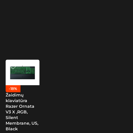
-18%
Žaidimų
klaviatūra
Razer Ornata
V3 X ,RGB,
Silent
Membrane, US,
Black