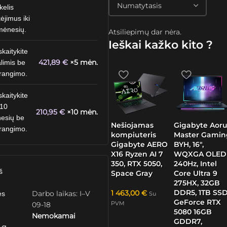
kelis
ėjimus iki
mėnesių.
Atsiliepimų dar nėra.
Ieškai kažko kito ?
skaitykite
421,89
€
×5 mėn.
limis be
rangimo.
skaitykite
 10
210,95
€
×10 mėn.
esių be
Nešiojamas
Gigabyte Aoru
rangimo.
kompiuteris
Master Gamin
Gigabyte AERO
BYH, 16″,
X16 Ryzen AI 7
WQXGA OLED
350, RTX 5050,
240Hz, Intel
š
Space Gray
Core Ultra 9
275HX, 32GB
DDR5, 1TB SSD
1 463,00
€
Darbo laikas: I–V
ės
Su
GeForce RTX
PVM
09-18
5080 16GB
Nemokamai
GDDR7,