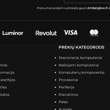
Prenumeruodami sutinkate gauti
Amberglow.lt
e
PREKIŲ KATEGORIJOS
Stacionarūs kompiuteriai
imas
Nešiojami kompiuteriai
ormacija
Kompiuterių komponentai
arantijos
Procesoriai
tika
Periferija
statos
Klaviatūros
Pelės
Ausinės