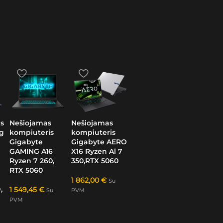
s
Nešiojamas
Nešiojamas
g
kompiuteris
kompiuteris
Gigabyte
Gigabyte AERO
GAMING A16
X16 Ryzen Al 7
Ryzen 7 260,
350,RTX 5060
RTX 5060
1 862,00
€
Su
,
1 549,45
€
Su
PVM
PVM