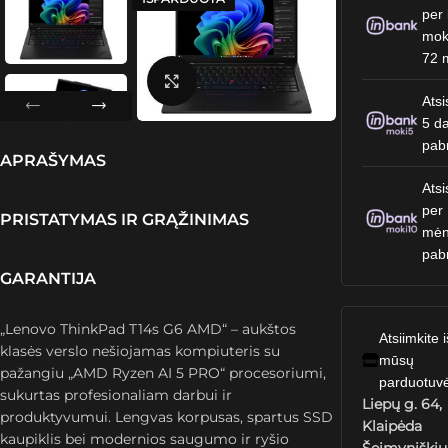
per 
mok
72 
Spustelėkite, kad padidintumėte
Atsi
5 da
pab
APRAŠYMAS
Atsi
per
PRISTATYMAS IR GRĄŽINIMAS
mėn
pab
GARANTIJA
„Lenovo ThinkPad T14s G6 AMD“ – aukštos
Atsiimkite i
klasės verslo nešiojamas kompiuteris su
mūsų
pažangiu „AMD Ryzen AI 5 PRO“ procesoriumi,
parduotuv
sukurtas profesionaliam darbui ir
Liepų g. 64,
produktyvumui. Lengvas korpusas, spartus SSD
Klaipėda
kaupiklis bei modernios saugumo ir ryšio