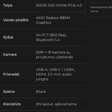
Talpa
512GB SSD NVMe PCIe 4.0
NEMOKAMAS PRI
500 €
AMD Radeon 880M
Vaizdo plokštė
Graphics
Wi-Fi 7 (802.11be),
Ryšiai
Bluetooth 5.4
5MP + IR kamera su
Kamera
privatumo užsklanda
USB-A, USB-C / USB4,
Prievadai
HDMI, 3.5 mm audio
jungtis
Spalva
Black
Klaviatūra
EN layout, apšviečiama