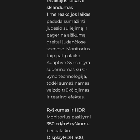
Reakcijos laikas ir
sklandumas
1 ms reakcijos laikas
padeda sumažinti
judesio suliejimą ir
pagerina aiškumą
greitai judančiose
scenose. Monitorius
taip pat palaiko
Adaptive Sync ir yra
suderinamas su G-
Sync technologija,
todėl sumažinamas
vaizdo trūkčiojimas
ir tearing efektas.
Ryškumas ir HDR
Monitorius pasižymi
350 cd/m² ryškumu
bei palaiko
DisplayHDR 400
,