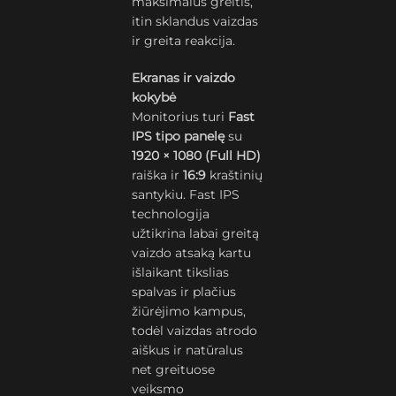
maksimalus greitis,
itin sklandus vaizdas
ir greita reakcija.
Ekranas ir vaizdo
kokybė
Monitorius turi
Fast
IPS tipo panelę
su
1920 × 1080 (Full HD)
raiška ir
16:9
kraštinių
santykiu. Fast IPS
technologija
užtikrina labai greitą
vaizdo atsaką kartu
išlaikant tikslias
spalvas ir plačius
žiūrėjimo kampus,
todėl vaizdas atrodo
aiškus ir natūralus
net greituose
veiksmo