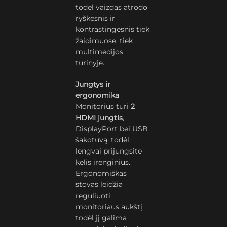
todėl vaizdas atrodo
ryškesnis ir
kontrastingesnis tiek
žaidimuose, tiek
multimedijos
turinyje.
Jungtys ir
ergonomika
Monitorius turi
2
HDMI jungtis
,
DisplayPort bei USB
šakotuvą, todėl
lengvai prijungsite
kelis įrenginius.
Ergonomiškas
stovas leidžia
reguliuoti
monitoriaus aukštį,
todėl jį galima