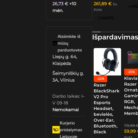
26,73
€
×10
261,89
€
Su
mėn.
PVM
Į KREPŠELĮ
Išpardavimas
Atsiimkite iš
mūsų
parduotuvės
Liepų g. 64,
Klaipėda
-25%
Šeimyniškių g.
Klavia
-22%
3A, Vilnius
Razer
Razer
Ornat
BlackShark
Gamin
Darbo laikas: I–
V2 Pro
RGB,
Esports
V 09-18
Mech
Headset,
Nemokamai
Memb
bevielės,
Over-Ear,
Kurjerio
79,99
Bluetooth,
pristatymas
59,99
Black
Lietuvoje
PVM