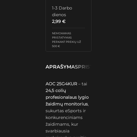
1-3 Darbo
dienos
2,99
€
NEMOKAMAS
PRISTATYMAS
PERKANT PREKIŲ UŽ
500 €
APRAŠYMAS
PRISTATYMAS IR GRĄŽ
AOC 25G4KUR
– tai
24,5 colių
profesionalaus lygio
žaidimų monitorius
,
sukurtas eSports ir
konkurenciniams
žaidimams, kur
svarbiausia