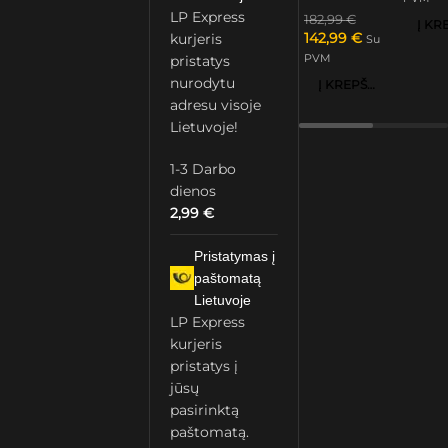
LP Express
182,99
€
142,99
€
kurjeris
Su
PVM
pristatys
nurodytu
Į KREPŠELĮ
adresu visoje
Lietuvoje!
1-3 Darbo
dienos
2,99
€
Pristatymas į
paštomatą
Lietuvoje
LP Express
kurjeris
pristatys į
jūsų
pasirinktą
paštomatą.