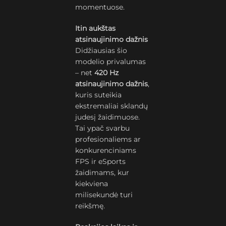
momentuose.
Itin aukštas
atsinaujinimo dažnis
Didžiausias šio
modelio privalumas
– net
420 Hz
atsinaujinimo dažnis
,
kuris suteikia
ekstremaliai sklandų
judesį žaidimuose.
Tai ypač svarbu
profesionaliems ar
konkurenciniams
FPS ir eSports
žaidimams, kur
kiekviena
milisekundė turi
reikšmę.