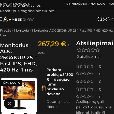
ATSIIMKITE UŽSAKYMĄ
KLAIPĖDOJE IR VILNIUJE
PER
0-3 DARBO DIENAS.
Pereiti prie navigacijos
Pereiti prie pagrindinio turinio
Pradžia
›
Monitoriai
›
Monitorius AOC 25G4KUR 25 ” Fast IPS, FHD, 420 Hz,
1 ms
Atsiliepimai
267,29
€
Monitorius
Su
AOC
PVM
0 atsiliepimai
25G4KUR 25 ”
Fast IPS, FHD,
0
420 Hz, 1 ms
Perkant
0
prekių už 1500
€ ir daugiau
0
IŠPARDUOTA
jums
priklauso
0
dovana!
0
Atsiliepimą gali
Dovanų kiekis
Spustelėkite, kad padidintumėte
ribotas !
palikti tik prisijungę
klientai, įsigiję šį