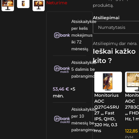
Neturime
produktą.
Atsiliepimai
Atsiskaitykite
per kelis
mokėjimus
iki 72
Atsiliepimų dar nėra.
mėnesių.
Ieškai kažko
kito ?
Atsiskaitykite
5 dalimis be
pabrangimo.
53,46
€
×5
Monitorius
Monit
mėn.
AOC
AOC
Q27G4SRU
27B3C
Atsiskaitykite
27 „, Fast
„, FHD
per 10
IPS, QHD,
Hz, 1 
mėnesių be
320 Hz, 0.3
pabrangimo.
ms
122,8
PVM