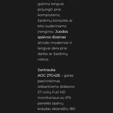
galima lengvai
prijungti prie
kompiuterio,
žaidimų konsolės ar
kito suderinamo
įrenginio.
Juodos
spalvos dizainas
atrodo moderniai ir
lengvai dera prie
darbo ar žaidimų
vietos.
Santrauka
AOC 27G42E
– geras
pasirinkimas
ieškantiems didesnio
27 colių Full HD
monitoriaus su IPS
panelės spalvų
kokybe, sklandžiu 180