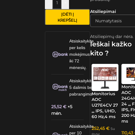
-
+
Atsiliepimai
ĮDĖTI Į
KREPŠELĮ
Atsiliepimų dar nėra.
Atsiskaitykite
Ieškai kažko
per kelis
kito ?
mokėjimus
iki 72
mėnesių.
Atsiskaitykite
Monit
5 dalimis be
AOC
Monitorius
pabrangimo.
24G4
AOC
24 „, 
U27E4CV 27
25,52
€
×5
IPS, F
„, IPS, UHD,
mėn.
200 Hz
60 Hz,4 ms
ms
Atsiskaitykite
252,45
€
Su
110,43
per 10
PVM