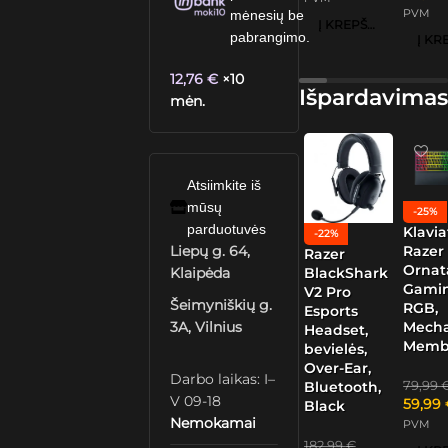
PVM
mėnesių be
Į KREPŠELĮ
pabrangimo.
12,76
€
×10
Išpardavimas
mėn.
Atsiimkite iš
mūsų
-25%
parduotuvės
Klavia
-22%
Razer
Liepų g. 64,
Razer
Ornat
BlackShark
Klaipėda
Gamin
V2 Pro
Šeimyniškių g.
RGB,
Esports
Mech
3A, Vilnius
Headset,
Memb
bevielės,
Over-Ear,
Darbo laikas: I–
79,99
Bluetooth,
V 09-18
59,99
Black
Nemokamai
PVM
182,99
€