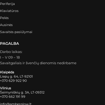
Periferija
Klaviatūros
Pelės
Ausinės
Savaitės pasiūlymai
PAGALBA
Darbo laikas:
I – V 09 – 18
Savaitgaliais ir švenčių dienomis nedirbame
Klaipėda
Liepų g. 64, LT-92101
+370 629 922 90
Vilnius
Šeimyniškių g. 3A, LT-09312
+370 662 191 99
info@amberglow.lt