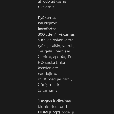
atrodo aiškesnis ir
tikslesnis.
Ryškumas ir
naudojimo
komfortas
300 cd/m² ryškumas
suteikia pakankamai
ryškų ir aiškų vaizdą
daugeliui namų ar
žaidimų aplinkų. Full
HD raiška tinka
kasdieniam
naudojimui,
multimedijai, filmų
žiūrėjimui ir
žaidimams.
Jungtys ir dizainas
Monitorius turi
1
HDMI jungtį
, todėl jį