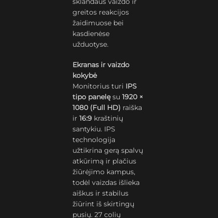
sklandaus vaizdo ir
greitos reakcijos
žaidimuose bei
kasdienėse
užduotyse.
Ekranas ir vaizdo
kokybė
Monitorius turi
IPS
tipo panelę
su
1920 ×
1080 (Full HD)
raiška
ir
16:9
kraštinių
santykiu. IPS
technologija
užtikrina gerą spalvų
atkūrimą ir plačius
žiūrėjimo kampus,
todėl vaizdas išlieka
aiškus ir stabilus
žiūrint iš skirtingų
pusių. 27 colių