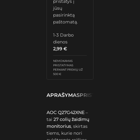
pristatys į
jūsų
pasirinktą
paštomatą.
1-3 Darbo
dienos
2,99
€
NEMOKAMAS
PRISTATYMAS
PERKANT PREKIŲ UŽ
500 €
APRAŠYMAS
PRISTATYMAS IR GRĄŽ
AOC Q27G42XNE
–
tai
27 colių žaidimų
monitorius
, skirtas
tiems, kurie nori