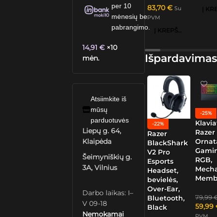
per 10
83,70
€
Su
mėnesių be
PVM
pabrangimo.
Į KREPŠELĮ
14,91
€
×10
Išpardavimas
mėn.
Atsiimkite iš
mūsų
-25%
parduotuvės
Klavia
-22%
Liepų g. 64,
Razer
Razer
Ornat
Klaipėda
BlackShark
Gamin
V2 Pro
Šeimyniškių g.
RGB,
Esports
3A, Vilnius
Mech
Headset,
Memb
bevielės,
Over-Ear,
Darbo laikas: I–
79,99
Bluetooth,
V 09-18
59,99
Black
Nemokamai
PVM