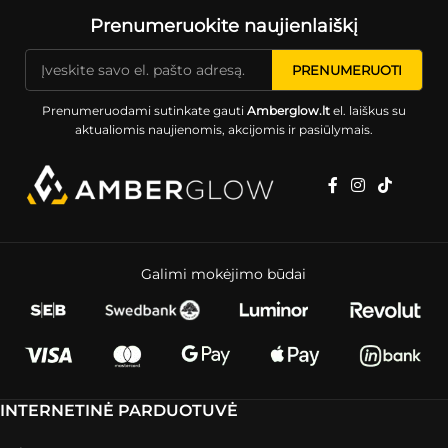
Prenumeruokite naujienlaiškį
Prenumeruodami sutinkate gauti
Amberglow.lt
el. laiškus su
aktualiomis naujienomis, akcijomis ir pasiūlymais.
Galimi mokėjimo būdai
INTERNETINĖ PARDUOTUVĖ