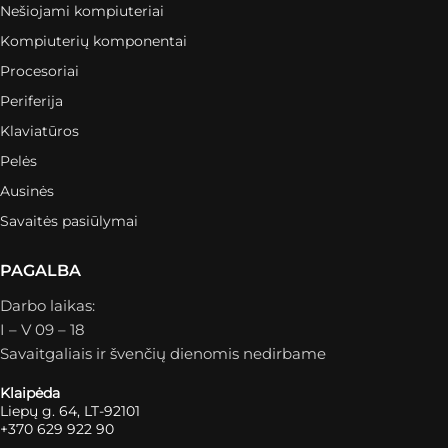
Nešiojami kompiuteriai
Kompiuterių komponentai
Procesoriai
Periferija
Klaviatūros
Pelės
Ausinės
Savaitės pasiūlymai
PAGALBA
Darbo laikas:
I – V 09 – 18
Savaitgaliais ir švenčių dienomis nedirbame
Klaipėda
Liepų g. 64, LT-92101
+370 629 922 90