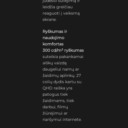
judesio suliejimą ir
leidžia greičiau
reaguoti į veiksmą
ekrane.
Ryškumas ir
naudojimo
komfortas
300 cd/m² ryškumas
suteikia pakankamai
aiškų vaizdą
daugeliui namų ar
žaidimų aplinkų. 27
colių dydis kartu su
QHD raiška yra
patogus tiek
žaidimams, tiek
darbui, filmų
žiūrėjimui ar
naršymui internete.