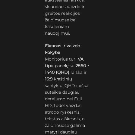
aukštesnės raiškos,
sklandaus vaizdo ir
greitos reakcijos
žaidimuose bei
kasdieniam
naudojimui.
Ekranas ir vaizdo
kokybė
Monitorius turi
VA
tipo panelę
su
2560 ×
1440 (QHD)
raiška ir
16:9
kraštinių
santykiu. QHD raiška
suteikia daugiau
detalumo nei Full
HD, todėl vaizdas
atrodo ryškesnis,
tekstas aiškesnis, o
žaidimuose galima
matyti daugiau