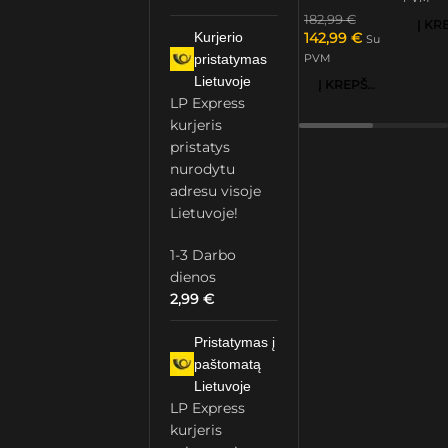
182,99
€
Kurjerio
142,99
€
Su
pristatymas
PVM
Lietuvoje
Į KREPŠELĮ
LP Express
kurjeris
pristatys
nurodytu
adresu visoje
Lietuvoje!
1-3 Darbo
dienos
2,99
€
Pristatymas į
paštomatą
Lietuvoje
LP Express
kurjeris