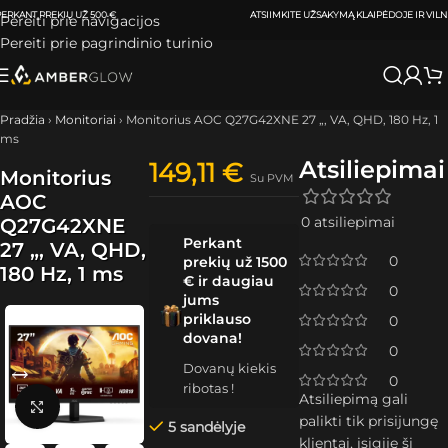
ATSIIMKITE UŽSAKYMĄ
KLAIPĖDOJE IR VILNIUJE
PER
0-3 DARBO DIENAS.
Pereiti prie navigacijos
Pereiti prie pagrindinio turinio
Pradžia
›
Monitoriai
›
Monitorius AOC Q27G42XNE 27 „, VA, QHD, 180 Hz, 1
ms
Atsiliepimai
149,11
€
Monitorius
Su PVM
AOC
0 atsiliepimai
Q27G42XNE
Perkant
27 „, VA, QHD,
0
prekių už 1500
180 Hz, 1 ms
€ ir daugiau
0
jums
priklauso
0
dovana!
0
Dovanų kiekis
0
ribotas !
Atsiliepimą gali
Spustelėkite, kad padidintumėte
palikti tik prisijungę
5 sandėlyje
klientai, įsigiję šį