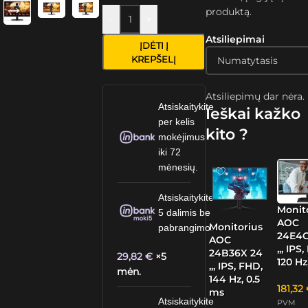
produktą.
-
+
Atsiliepimai
ĮDĖTI Į
KREPŠELĮ
Atsiliepimų dar nėra.
Atsiskaitykite
Ieškai kažko
per kelis
kito ?
mokėjimus
iki 72
mėnesių.
Atsiskaitykite
Monit
5 dalimis be
AOC
Monitorius
pabrangimo.
24E4C
AOC
„, IPS
24B36X 24
29,82
€
×5
120 Hz
„, IPS, FHD,
mėn.
144 Hz, 0.5
181,32
ms
Atsiskaitykite
PVM