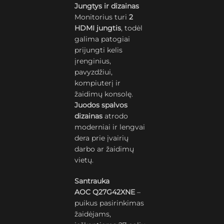
Jungtys ir dizainas
Monitorius turi
2
HDMI jungtis
, todėl
galima patogiai
prijungti kelis
įrenginius,
pavyzdžiui,
kompiuterį ir
žaidimų konsolę.
Juodos spalvos
dizainas
atrodo
moderniai ir lengvai
dera prie įvairių
darbo ar žaidimų
vietų.
Santrauka
AOC Q27G42XNE
–
puikus pasirinkimas
žaidėjams,