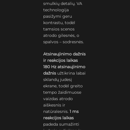
smulkių detalių. VA
technologija
pasižymi geru
kontrastu, todėl
tamsios scenos
atrodo gilesnės, o
spalvos – sodresnės.
Atsinaujinimo dažnis
ir reakcijos laikas
180 Hz atsinaujinimo
dažnis
užtikrina labai
sklandų judesį
ekrane, todėl greito
tempo žaidimuose
vaizdas atrodo
aiškesnis ir
natūralesnis.
1 ms
reakcijos laikas
padeda sumažinti