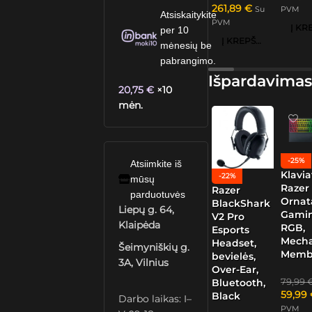
261,89
€
Su
PVM
Atsiskaitykite
PVM
per 10
Į KREPŠELĮ
mėnesių be
pabrangimo.
Išpardavimas
20,75
€
×10
mėn.
-25%
Atsiimkite iš
Klavia
-22%
mūsų
Razer
Razer
parduotuvės
Ornat
BlackShark
Liepų g. 64,
Gamin
V2 Pro
Klaipėda
RGB,
Esports
Mech
Headset,
Šeimyniškių g.
Memb
bevielės,
3A, Vilnius
Over-Ear,
79,99
Bluetooth,
59,99
Black
Darbo laikas: I–
PVM