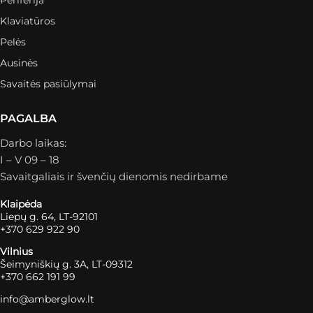
Klaviatūros
Pelės
Ausinės
Savaitės pasiūlymai
PAGALBA
Darbo laikas:
I – V 09 – 18
Savaitgaliais ir švenčių dienomis nedirbame
Klaipėda
Liepų g. 64, LT-92101
+370 629 922 90
Vilnius
Šeimyniškių g. 3A, LT-09312
+370 662 191 99
info@amberglow.lt