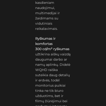
kasdieniam
naudojimui,
multimedijai ir
žaidimams su
vidutiniais
reikalavimais.
Ryškumas ir
komfortas
300 cd/m² ryškumas
užtikrina aiškų vaizdą
daugumai darbo ar
namų aplinkų. Didelė
WQHD raiška
suteikia daug detalių
ir erdvės, todėl
monitorius puikiai
tinka ne tik biuro
užduotims, bet ir
filmų žiūrėjimui bei