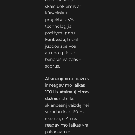
skaičiuoklėmis ar
kūrybiniais
projektais. VA
technologija
pasižymi
geru
kontrastu
, todėl
juodos spalvos
atrodo gilios, o
bendras vaizdas –
sodrus.
Atsinaujinimo dažnis
ir reagavimo laikas
100 Hz atsinaujinimo
dažnis
suteikia
sklandesnį vaizdą nei
standartiniai 60 Hz
ekranai, o
4 ms
reagavimo laikas
yra
pakankamas