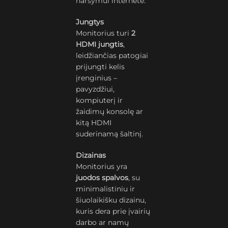
naršymui internete.
Jungtys
Monitorius turi
2
HDMI jungtis
,
leidžiančias patogiai
prijungti kelis
įrenginius –
pavyzdžiui,
kompiuterį ir
žaidimų konsolę ar
kitą HDMI
suderinamą šaltinį.
Dizainas
Monitorius yra
juodos spalvos
, su
minimalistiniu ir
šiuolaikišku dizainu,
kuris dera prie įvairių
darbo ar namų