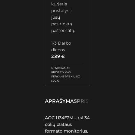
kurjeris
pristatys į
jūsų
pasirinktą
paštomatą.
1-3 Darbo
dienos
2,99
€
NEMOKAMAS
PRISTATYMAS
PERKANT PREKIŲ UŽ
500 €
APRAŠYMAS
PRISTATYMAS IR GRĄŽ
AOC U34E2M
– tai
34
colių plataus
formato monitorius
,