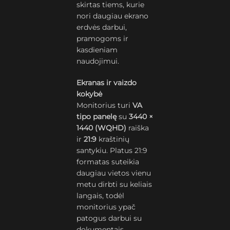
skirtas tiems, kurie
nori daugiau ekrano
erdvės darbui,
pramogoms ir
kasdieniam
naudojimui.
Ekranas ir vaizdo
kokybė
Monitorius turi
VA
tipo panelę
su
3440 ×
1440 (WQHD)
raiška
ir
21:9
kraštinių
santykiu. Platus 21:9
formatas suteikia
daugiau vietos vienu
metu dirbti su keliais
langais, todėl
monitorius ypač
patogus darbui su
dokumentais,