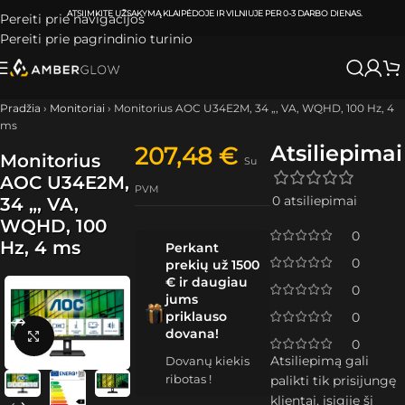
ATSIIMKITE UŽSAKYMĄ
KLAIPĖDOJE IR VILNIUJE
PER
0-3 DARBO DIENAS.
Pereiti prie navigacijos
Pereiti prie pagrindinio turinio
Pradžia
›
Monitoriai
›
Monitorius AOC U34E2M, 34 „, VA, WQHD, 100 Hz, 4
ms
Atsiliepimai
207,48
€
Monitorius
Su
AOC U34E2M,
PVM
0 atsiliepimai
34 „, VA,
WQHD, 100
0
Hz, 4 ms
Perkant
0
prekių už 1500
€ ir daugiau
0
jums
priklauso
0
dovana!
Spustelėkite, kad padidintumėte
0
Atsiliepimą gali
Dovanų kiekis
ribotas !
palikti tik prisijungę
klientai, įsigiję šį