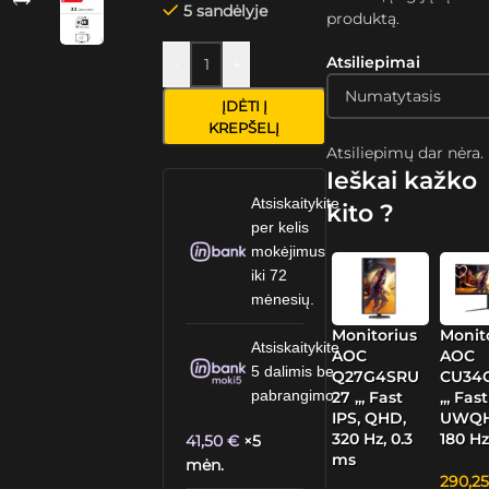
5 sandėlyje
produktą.
Atsiliepimai
-
+
ĮDĖTI Į
KREPŠELĮ
Atsiliepimų dar nėra.
Ieškai kažko
Atsiskaitykite
kito ?
per kelis
mokėjimus
iki 72
mėnesių.
Monitorius
Monit
Atsiskaitykite
AOC
AOC
5 dalimis be
Q27G4SRU
CU34
pabrangimo.
27 „, Fast
„, Fast
IPS, QHD,
UWQH
320 Hz, 0.3
180 Hz
41,50
€
×5
ms
mėn.
290,2