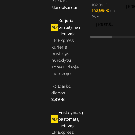
V 09-18
182,99
€
Nemokamai
142,99
€
Su
PVM
Kurjerio
Į KREPŠELĮ
pristatymas
Lietuvoje
LP Express
kurjeris
pristatys
nurodytu
adresu visoje
Lietuvoje!
1-3 Darbo
dienos
2,99
€
Pristatymas į
paštomatą
Lietuvoje
LP Express