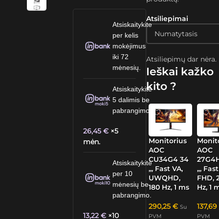
Atsiliepimai
Atsiskaitykite
per kelis
mokėjimus
iki 72
Atsiliepimų dar nėra.
mėnesių.
Ieškai kažko
kito ?
Atsiskaitykite
5 dalimis be
pabrangimo.
26,45
€
×5
Monitorius
Monit
mėn.
AOC
AOC
CU34G4 34
27G4H
Atsiskaitykite
„, Fast VA,
„, Fast
per 10
UWQHD,
FHD, 
mėnesių be
180 Hz, 1 ms
Hz, 1 
pabrangimo.
290,25
€
137,6
Su
13,22
€
×10
PVM
PVM