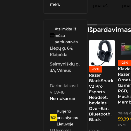
mėn.
Į KREPŠELĮ
Išpardavimas
Atsiimkite iš
mūsų
parduotuvės
Liepų g. 64,
Klaipėda
-25%
Šeimyniškių g.
Klavia
-22%
3A, Vilnius
Razer
Razer
Ornat
BlackShark
Gamin
Darbo laikas: I–
V2 Pro
RGB,
Esports
V 09-18
Mech
Headset,
Nemokamai
Memb
bevielės,
Over-Ear,
Kurjerio
79,99
Bluetooth,
pristatymas
59,99
Black
Lietuvoje
PVM
LP Express