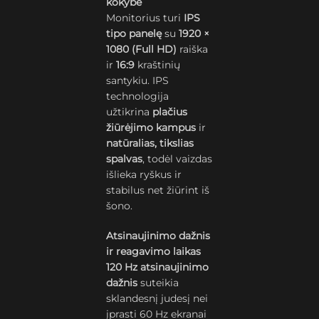
kokybė
Monitorius turi
IPS
tipo panelę
su
1920 ×
1080 (Full HD)
raiška
ir
16:9
kraštinių
santykiu. IPS
technologija
užtikrina
plačius
žiūrėjimo kampus
ir
natūralias, tikslias
spalvas
, todėl vaizdas
išlieka ryškus ir
stabilus net žiūrint iš
šono.
Atsinaujinimo dažnis
ir reagavimo laikas
120 Hz atsinaujinimo
dažnis
suteikia
sklandesnį judesį nei
įprasti 60 Hz ekranai