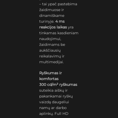
– tai ypač pastebima
žaidimuose ir
dinamiškame
turinyje.
4 ms
reakcijos laikas
yra
tinkamas kasdieniam
naudojimui,
žaidimams be
aukščiausių
reikalavimų ir
multimedijai.
Ryškumas ir
komfortas
300 cd/m² ryškumas
suteikia aiškų ir
pakankamai ryškų
vaizdą daugeliui
namų ar darbo
aplinkų. Full HD