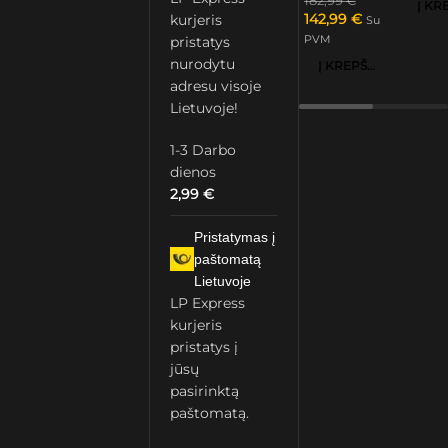
182,99
€
142,99
€
kurjeris
Su
PVM
pristatys
nurodytu
Į KREPŠELĮ
adresu visoje
Lietuvoje!
1-3 Darbo
dienos
2,99
€
Pristatymas į
paštomatą
Lietuvoje
LP Express
kurjeris
pristatys į
jūsų
pasirinktą
paštomatą.