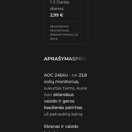
1-3 Darbo
dienos
2,99
€
NEMOKAMAS
PRISTATYMAS
PERKANT PREKIŲ UŽ
500 €
APRAŠYMAS
PRISTATYMAS IR GRĄŽ
AOC 24E4U
– tai
23,8
colių monitorius
,
sukurtas tiems, kurie
nori
sklandaus
vaizdo ir geros
kasdienės patirties
už patrauklią kainą.
Ekranas ir vaizdo