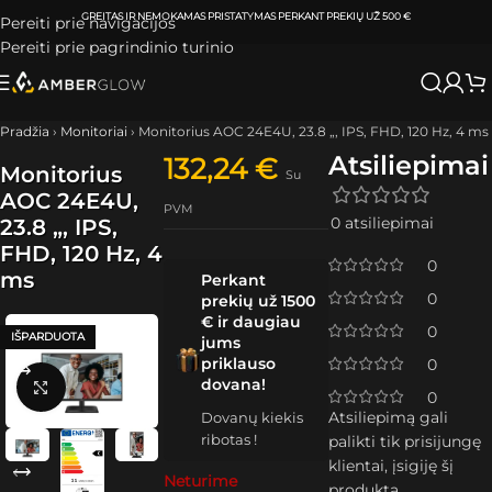
ATSIIMKITE UŽSAKYMĄ
KLAIPĖDOJE IR VILNIUJE
PER
0-3 DARBO DIENAS.
Pereiti prie navigacijos
Pereiti prie pagrindinio turinio
Pradžia
›
Monitoriai
›
Monitorius AOC 24E4U, 23.8 „, IPS, FHD, 120 Hz, 4 ms
Atsiliepimai
132,24
€
Monitorius
Su
AOC 24E4U,
PVM
0 atsiliepimai
23.8 „, IPS,
FHD, 120 Hz, 4
0
ms
Perkant
0
prekių už 1500
€ ir daugiau
0
IŠPARDUOTA
jums
priklauso
0
dovana!
Spustelėkite, kad padidintumėte
0
Atsiliepimą gali
Dovanų kiekis
ribotas !
palikti tik prisijungę
klientai, įsigiję šį
Neturime
produktą.