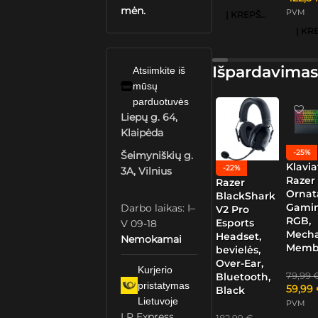
mėn.
PVM
Į KREPŠELĮ
Išpardavimas
Atsiimkite iš
mūsų
parduotuvės
Liepų g. 64,
Klaipėda
-25%
Šeimyniškių g.
Klavia
-22%
3A, Vilnius
Razer
Razer
Ornat
BlackShark
Gamin
Darbo laikas: I–
V2 Pro
RGB,
Esports
V 09-18
Mech
Headset,
Nemokamai
Memb
bevielės,
Over-Ear,
Kurjerio
79,99
Bluetooth,
pristatymas
59,99
Black
Lietuvoje
PVM
LP Express