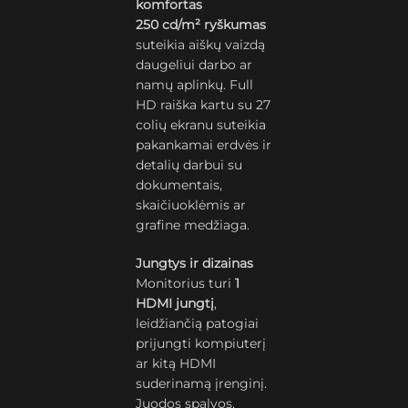
komfortas
250 cd/m² ryškumas
suteikia aiškų vaizdą
daugeliui darbo ar
namų aplinkų. Full
HD raiška kartu su 27
colių ekranu suteikia
pakankamai erdvės ir
detalių darbui su
dokumentais,
skaičiuoklėmis ar
grafine medžiaga.
Jungtys ir dizainas
Monitorius turi
1
HDMI jungtį
,
leidžiančią patogiai
prijungti kompiuterį
ar kitą HDMI
suderinamą įrenginį.
Juodos spalvos,