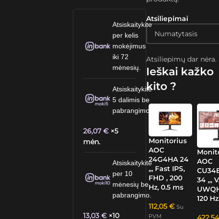
Atsiliepimai
Atsiskaitykite
per kelis
mokėjimus
iki 72
Atsiliepimų dar nėra.
mėnesių.
Ieškai kažko
kito ?
Atsiskaitykite
5 dalimis be
pabrangimo.
26,07
€
×5
Monitorius
mėn.
AOC
Monit
24G4HA 24
AOC
Atsiskaitykite
„, Fast IPS,
CU34
per 10
FHD , 200
34 „, V
mėnesių be
Hz, 0.5 ms
UWQH
pabrangimo.
120 Hz
112,05
€
Su
13,03
€
×10
PVM
422,5