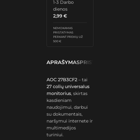
1-3 Darbo
dienos
2,99
€
NEMOKAMAS
PRISTATYMAS
PERKANT PREKIŲ UŽ
500 €
APRAŠYMAS
PRISTATYMAS IR GRĄŽ
AOC 27B3CF2
– tai
27 colių universalus
monitorius
, skirtas
kasdieniam
naudojimui, darbui
su dokumentais,
naršymui internete ir
multimedijos
turiniui.