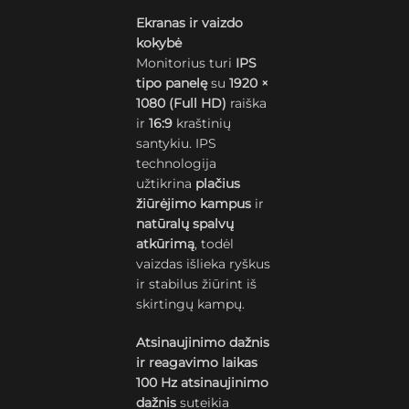
Ekranas ir vaizdo
kokybė
Monitorius turi
IPS
tipo panelę
su
1920 ×
1080 (Full HD)
raiška
ir
16:9
kraštinių
santykiu. IPS
technologija
užtikrina
plačius
žiūrėjimo kampus
ir
natūralų spalvų
atkūrimą
, todėl
vaizdas išlieka ryškus
ir stabilus žiūrint iš
skirtingų kampų.
Atsinaujinimo dažnis
ir reagavimo laikas
100 Hz atsinaujinimo
dažnis
suteikia