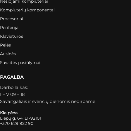
Nešiojami kompiuteriai
Kompiuterių komponentai
Procesoriai
Periferija
Klaviatūros
Pelės
Ausinės
Savaitės pasiūlymai
PAGALBA
Darbo laikas:
I – V 09 – 18
Savaitgaliais ir švenčių dienomis nedirbame
Klaipėda
Liepų g. 64, LT-92101
+370 629 922 90