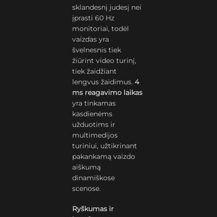
sklandesnį judesį nei
įprasti 60 Hz
monitoriai, todėl
vaizdas yra
švelnesnis tiek
žiūrint video turinį,
tiek žaidžiant
lengvus žaidimus.
4
ms reagavimo laikas
yra tinkamas
kasdienėms
užduotims ir
multimedijos
turiniui, užtikrinant
pakankamą vaizdo
aiškumą
dinamiškose
scenose.
Ryškumas ir