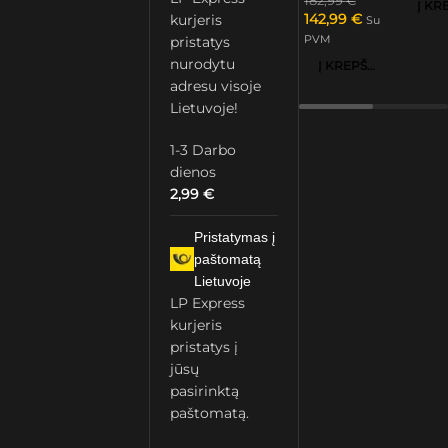
182,99
€
142,99
€
kurjeris
Su
PVM
pristatys
nurodytu
Į KREPŠELĮ
adresu visoje
Lietuvoje!
1-3 Darbo
dienos
2,99
€
Pristatymas į
paštomatą
Lietuvoje
LP Express
kurjeris
pristatys į
jūsų
pasirinktą
paštomatą.