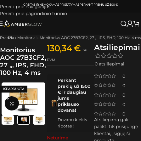
ATSIIMKITE UŽSAKYMĄ
KLAIPĖDOJE IR VILNIUJE
PER
0-3 DARBO DIENAS.
Pereiti prie navigacijos
Pereiti prie pagrindinio turinio
Pradžia
›
Monitoriai
›
Monitorius AOC 27B3CF2, 27 „, IPS, FHD, 100 Hz, 4 ms
Atsiliepimai
130,34
€
Monitorius
Su
AOC 27B3CF2,
PVM
0 atsiliepimai
27 „, IPS, FHD,
100 Hz, 4 ms
0
Perkant
0
prekių už 1500
IŠPARDUOTA
€ ir daugiau
0
jums
Spustelėkite, kad padidintumėte
priklauso
0
dovana!
0
Atsiliepimą gali
Dovanų kiekis
ribotas !
palikti tik prisijungę
klientai, įsigiję šį
Neturime
produktą.