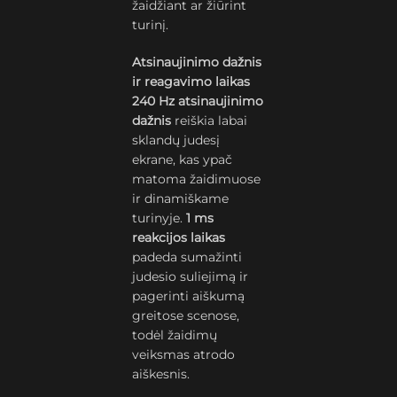
žaidžiant ar žiūrint
turinį.
Atsinaujinimo dažnis
ir reagavimo laikas
240 Hz atsinaujinimo
dažnis
reiškia labai
sklandų judesį
ekrane, kas ypač
matoma žaidimuose
ir dinamiškame
turinyje.
1 ms
reakcijos laikas
padeda sumažinti
judesio suliejimą ir
pagerinti aiškumą
greitose scenose,
todėl žaidimų
veiksmas atrodo
aiškesnis.