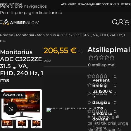
ATSIIMKITE UŽSAKYMĄ
KLAIPĖDOJE IR VILNIUJE
PER
0-3 DARBO DIENAS.
Pereiti prie navigacijos
Pereiti prie pagrindinio turinio
Pradžia
›
Monitoriai
›
Monitorius AOC C32G2ZE 31.5 „, VA, FHD, 240 Hz, 1
ms
Atsiliepimai
206,55
€
Monitorius
Su
AOC C32G2ZE
PVM
0 atsiliepimai
31.5 „, VA,
FHD, 240 Hz, 1
0
ms
Perkant
0
prekių
už 1500 €
0
IŠPARDUOTA
ir
daugiau
0
jums
Spustelėkite, kad padidintumėte
0
priklauso
Atsiliepimą gali
dovana!
palikti tik prisijungę
Dovanų
klientai, įsigiję šį