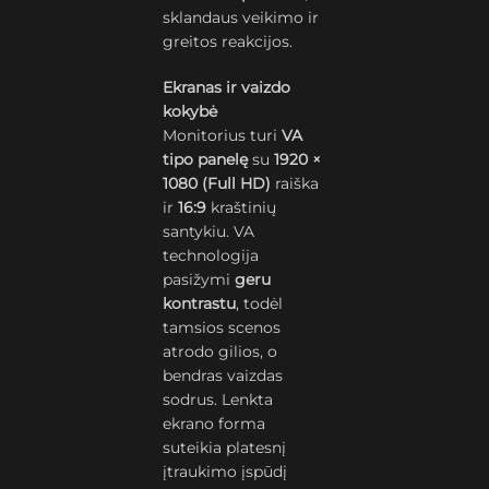
sklandaus veikimo ir
greitos reakcijos.
Ekranas ir vaizdo
kokybė
Monitorius turi
VA
tipo panelę
su
1920 ×
1080 (Full HD)
raiška
ir
16:9
kraštinių
santykiu. VA
technologija
pasižymi
geru
kontrastu
, todėl
tamsios scenos
atrodo gilios, o
bendras vaizdas
sodrus. Lenkta
ekrano forma
suteikia platesnį
įtraukimo įspūdį