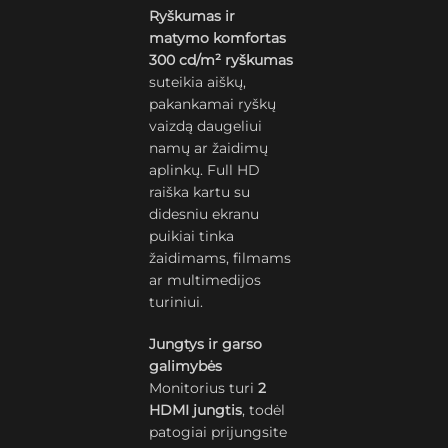
Ryškumas ir
matymo komfortas
300 cd/m² ryškumas
suteikia aiškų,
pakankamai ryškų
vaizdą daugeliui
namų ar žaidimų
aplinkų. Full HD
raiška kartu su
didesniu ekranu
puikiai tinka
žaidimams, filmams
ar multimedijos
turiniui.
Jungtys ir garso
galimybės
Monitorius turi
2
HDMI jungtis
, todėl
patogiai prijungsite