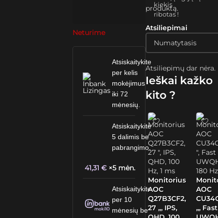
kiekis
produktą.
ribotas !
Atsiliepimai
Neturime
Atsiskaitykite
Atsiliepimų dar nėra.
per kelis
Ieškai kažko
mokėjimus
kito ?
iki 72
mėnesių.
Atsiskaitykite
5 dalimis be
pabrangimo.
41,31
€
×5 mėn.
Monitorius
Monit
Atsiskaitykite
AOC
AOC
Q27B3CF2,
CU34
per 10
27 „, IPS,
„, Fast
mėnesių be
QHD, 100
UWQH