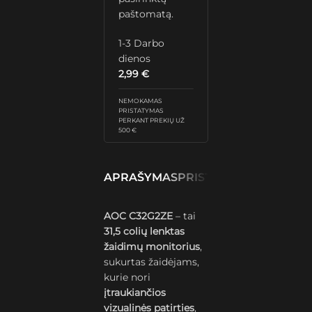
paštomatą.
1-3 Darbo
dienos
2,99
€
NEMOKAMAS
PRISTATYMAS
PERKANT PREKIŲ UŽ
500 €
APRAŠYMAS
PRISTATYMAS IR GRĄŽ
AOC C32G2ZE
– tai
31,5 colių lenktas
žaidimų monitorius
,
sukurtas žaidėjams,
kurie nori
įtraukiančios
vizualinės patirties
,