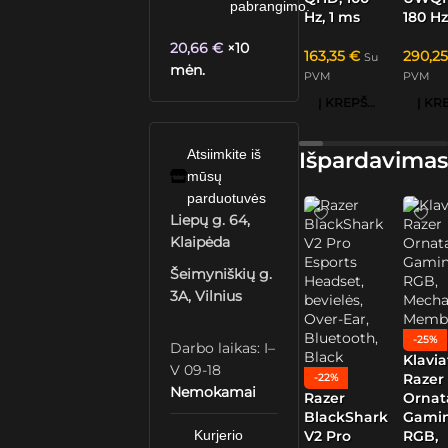
pabrangimo.
Hz, 1 ms
180 Hz
20,66
€
×10
163,35
€
290,2
Su
mėn.
PVM
PVM
Į KREPŠELĮ
Atsiimkite iš
Išpardavimas
mūsų
parduotuvės
Liepų g. 64,
Klaipėda
Šeimyniškių g.
3A, Vilnius
-25%
Darbo laikas: I–
Klavia
V 09-18
Razer
-22%
Nemokamai
Razer
Ornat
BlackShark
Gamin
Kurjerio
V2 Pro
RGB,