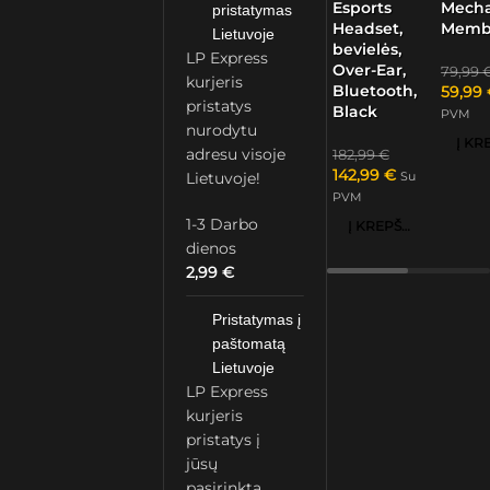
Esports
Mech
pristatymas
Headset,
Memb
Lietuvoje
bevielės,
LP Express
Over-Ear,
79,99
kurjeris
Bluetooth,
59,99
pristatys
Black
PVM
nurodytu
adresu visoje
182,99
€
142,99
€
Lietuvoje!
Su
PVM
1-3 Darbo
Į KREPŠELĮ
dienos
2,99
€
Pristatymas į
paštomatą
Lietuvoje
LP Express
kurjeris
pristatys į
jūsų
pasirinktą