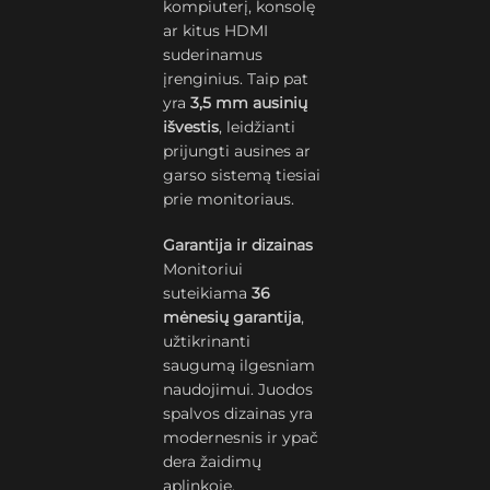
kompiuterį, konsolę
ar kitus HDMI
suderinamus
įrenginius. Taip pat
yra
3,5 mm ausinių
išvestis
, leidžianti
prijungti ausines ar
garso sistemą tiesiai
prie monitoriaus.
Garantija ir dizainas
Monitoriui
suteikiama
36
mėnesių garantija
,
užtikrinanti
saugumą ilgesniam
naudojimui. Juodos
spalvos dizainas yra
modernesnis ir ypač
dera žaidimų
aplinkoje.