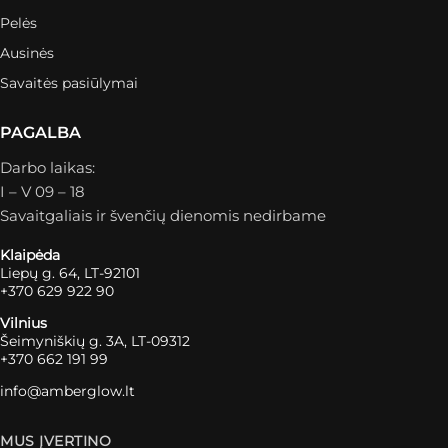
Pelės
Ausinės
Savaitės pasiūlymai
PAGALBA
Darbo laikas:
I – V 09 – 18
Savaitgaliais ir švenčių dienomis nedirbame
Klaipėda
Liepų g. 64, LT-92101
+370 629 922 90
Vilnius
Šeimyniškių g. 3A, LT-09312
+370 662 191 99
info@amberglow.lt
MUS ĮVERTINO