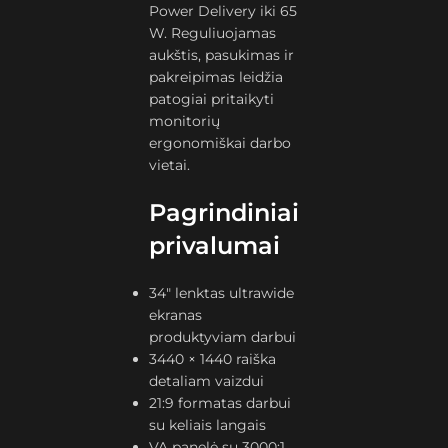
Power Delivery iki 65
W. Reguliuojamas
aukštis, pasukimas ir
pakreipimas leidžia
patogiai pritaikyti
monitorių
ergonomiškai darbo
vietai.
Pagrindiniai
privalumai
34″ lenktas ultrawide
ekranas
produktyviam darbui
3440 × 1440 raiška
detaliam vaizdui
21:9 formatas darbui
su keliais langais
VA panelė su 3000:1