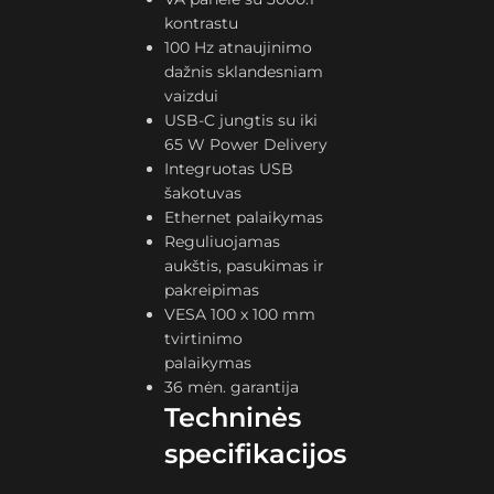
kontrastu
100 Hz atnaujinimo
dažnis sklandesniam
vaizdui
USB-C jungtis su iki
65 W Power Delivery
Integruotas USB
šakotuvas
Ethernet palaikymas
Reguliuojamas
aukštis, pasukimas ir
pakreipimas
VESA 100 x 100 mm
tvirtinimo
palaikymas
36 mėn. garantija
Techninės
specifikacijos