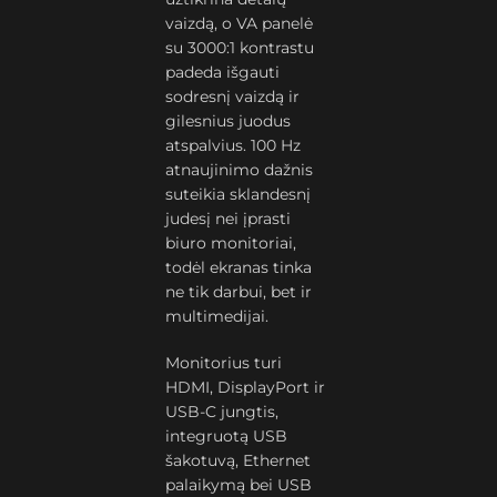
vaizdą, o VA panelė
su 3000:1 kontrastu
padeda išgauti
sodresnį vaizdą ir
gilesnius juodus
atspalvius. 100 Hz
atnaujinimo dažnis
suteikia sklandesnį
judesį nei įprasti
biuro monitoriai,
todėl ekranas tinka
ne tik darbui, bet ir
multimedijai.
Monitorius turi
HDMI, DisplayPort ir
USB-C jungtis,
integruotą USB
šakotuvą, Ethernet
palaikymą bei USB