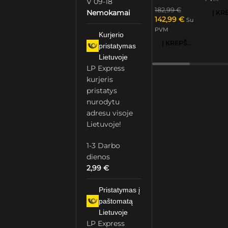
V 09-18
182,99
€
Nemokamai
142,99
€
Su
PVM
Kurjerio
Į KREPŠELĮ
pristatymas
Lietuvoje
LP Express
kurjeris
pristatys
nurodytu
adresu visoje
Lietuvoje!
1-3 Darbo
dienos
2,99
€
Pristatymas į
paštomatą
Lietuvoje
LP Express