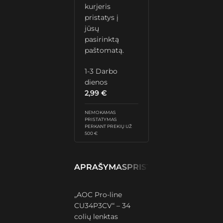
kurjeris
pristatys į
jūsų
pasirinktą
paštomatą.
1-3 Darbo
dienos
2,99
€
NEMOKAMAS
PRISTATYMAS
PERKANT PREKIŲ UŽ
500 €
APRAŠYMAS
PRISTATYMAS IR GRĄŽ
„AOC Pro-line
CU34P3CV“ – 34
colių lenktas