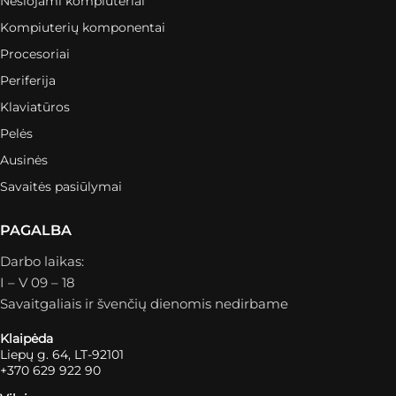
Nešiojami kompiuteriai
Kompiuterių komponentai
Procesoriai
Periferija
Klaviatūros
Pelės
Ausinės
Savaitės pasiūlymai
PAGALBA
Darbo laikas:
I – V 09 – 18
Savaitgaliais ir švenčių dienomis nedirbame
Klaipėda
Liepų g. 64, LT-92101
+370 629 922 90