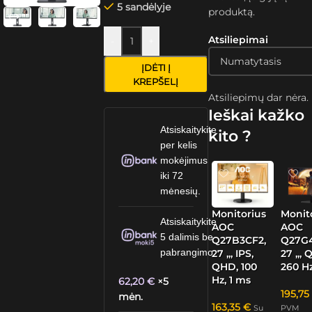
5 sandėlyje
produktą.
Atsiliepimai
-
+
ĮDĖTI Į
KREPŠELĮ
Atsiliepimų dar nėra.
Ieškai kažko
Atsiskaitykite
kito ?
per kelis
mokėjimus
iki 72
mėnesių.
Monitorius
Monit
Atsiskaitykite
AOC
AOC
5 dalimis be
Q27B3CF2,
Q27G
pabrangimo.
27 „, IPS,
27 „, 
QHD, 100
260 Hz
Hz, 1 ms
62,20
€
×5
195,7
mėn.
163,35
€
Su
PVM