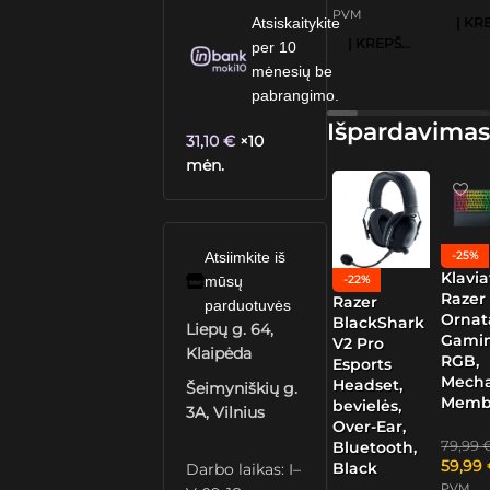
PVM
Atsiskaitykite
Į KREPŠELĮ
per 10
mėnesių be
pabrangimo.
Išpardavimas
31,10
€
×10
mėn.
-25%
Atsiimkite iš
Klavia
mūsų
-22%
Razer
Razer
parduotuvės
Ornat
BlackShark
Liepų g. 64,
Gamin
V2 Pro
Klaipėda
RGB,
Esports
Mech
Headset,
Šeimyniškių g.
Memb
bevielės,
3A, Vilnius
Over-Ear,
79,99
Bluetooth,
59,99
Black
Darbo laikas: I–
PVM