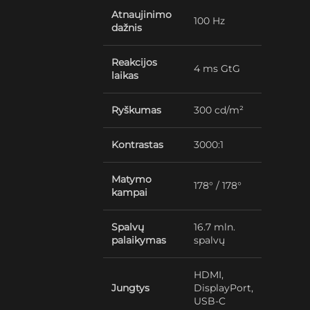
Atnaujinimo
100 Hz
dažnis
Reakcijos
4 ms GtG
laikas
Ryškumas
300 cd/m²
Kontrastas
3000:1
Matymo
178° / 178°
kampai
Spalvų
16.7 mln.
palaikymas
spalvų
HDMI,
Jungtys
DisplayPort,
USB-C