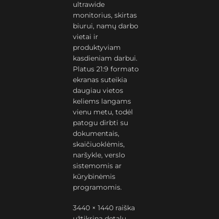
ultrawide
monitorius, skirtas
biurui, namų darbo
vietai ir
produktyviam
kasdieniam darbui.
Platus 21:9 formato
ekranas suteikia
daugiau vietos
keliems langams
vienu metu, todėl
patogu dirbti su
dokumentais,
skaičiuoklėmis,
naršykle, verslo
sistemomis ar
kūrybinėmis
programomis.
3440 × 1440 raiška
užtikrina detalų