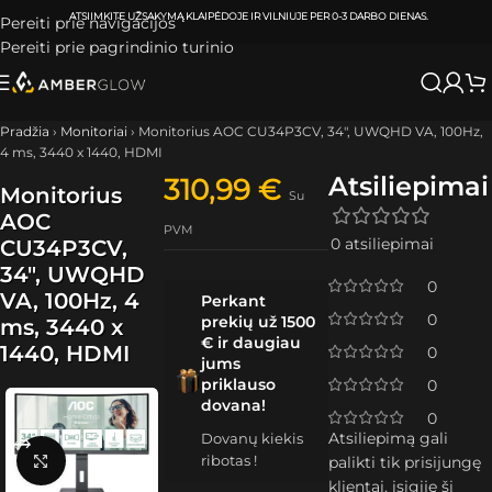
ATSIIMKITE UŽSAKYMĄ
KLAIPĖDOJE IR VILNIUJE
PER
0-3 DARBO DIENAS.
Pereiti prie navigacijos
Pereiti prie pagrindinio turinio
Pradžia
›
Monitoriai
›
Monitorius AOC CU34P3CV, 34″, UWQHD VA, 100Hz,
4 ms, 3440 x 1440, HDMI
Atsiliepimai
310,99
€
Monitorius
Su
AOC
PVM
0 atsiliepimai
CU34P3CV,
34″, UWQHD
0
VA, 100Hz, 4
Perkant
0
prekių už 1500
ms, 3440 x
€ ir daugiau
1440, HDMI
0
jums
priklauso
0
dovana!
0
Atsiliepimą gali
Dovanų kiekis
ribotas !
Spustelėkite, kad padidintumėte
palikti tik prisijungę
klientai, įsigiję šį