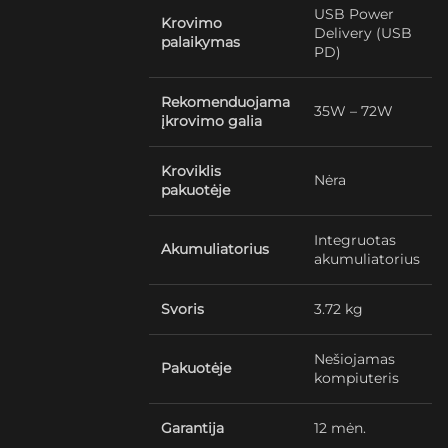
USB Power
Krovimo
Delivery (USB
palaikymas
PD)
Rekomenduojama
35W – 72W
įkrovimo galia
Kroviklis
Nėra
pakuotėje
Integruotas
Akumuliatorius
akumuliatorius
Svoris
3.72 kg
Nešiojamas
Pakuotėje
kompiuteris
Garantija
12 mėn.