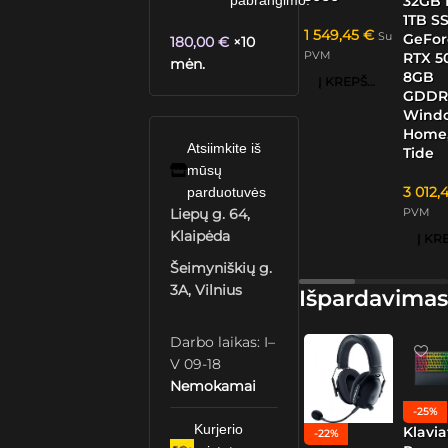
32GB 
pabrangimo.
1TB S
1 549,45
€
Su
GeFor
180,00
€
×10
PVM
RTX 5
mėn.
8GB
Į KREPŠELĮ
GDDR
Windo
Home,
Atsiimkite iš
Tide
mūsų
3 012,
parduotuvės
PVM
Liepų g. 64,
Klaipėda
Šeimyniškių g.
3A, Vilnius
Išpardavimas
Darbo laikas: I–
V 09-18
Nemokamai
-25%
Kurjerio
Klavia
-22%