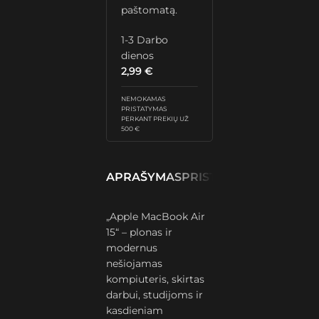
paštomatą.
1-3 Darbo
dienos
2,99
€
NEMOKAMAS
PRISTATYMAS
PERKANT PREKIŲ UŽ
500 €
APRAŠYMAS
PRISTATYMAS IR GRĄŽ
„Apple MacBook Air
15“ – plonas ir
modernus
nešiojamas
kompiuteris, skirtas
darbui, studijoms ir
kasdieniam