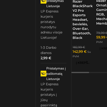
Razer
pristatymas
Razer
Ornat
BlackShark
Lietuvoje
Gamin
V2 Pro
LP Express
RGB,
Esports
kurjeris
Mech
Headset,
pristatys
Memb
bevielės,
nurodytu
Over-Ear,
adresu visoje
79,99
Bluetooth,
59,99
Lietuvoje!
Black
PVM
1-3 Darbo
182,99
€
142,99
€
Su
dienos
PVM
2,99
€
Į KREPŠELĮ
Pristatymas į
paštomatą
Lietuvoje
LP Express
kurjeris
pristatys į
jūsų
pasirinktą