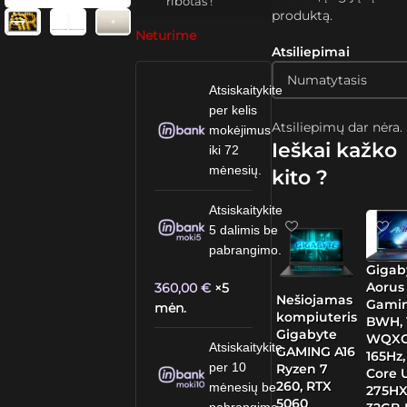
ribotas !
produktą.
Neturime
Atsiliepimai
Atsiskaitykite
per kelis
Atsiliepimų dar nėra.
mokėjimus
Ieškai kažko
iki 72
mėnesių.
kito ?
Atsiskaitykite
5 dalimis be
pabrangimo.
Gigab
Aorus 
360,00
€
×5
Nešiojamas
Gami
mėn.
kompiuteris
BWH, 1
Gigabyte
WQXG
Atsiskaitykite
GAMING A16
165Hz,
per 10
Ryzen 7
Core U
260, RTX
mėnesių be
275HX
5060