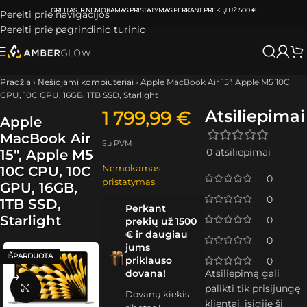
ATSIIMKITE UŽSAKYMĄ
KLAIPĖDOJE IR VILNIUJE
PER
0-3 DARBO DIENAS.
Pereiti prie navigacijos
Pereiti prie pagrindinio turinio
Pradžia
›
Nešiojami kompiuteriai
›
Apple MacBook Air 15″, Apple M5 10C
CPU, 10C GPU, 16GB, 1TB SSD, Starlight
Atsiliepimai
1 799,99
€
Apple
MacBook Air
Su PVM
0 atsiliepimai
15″, Apple M5
Nemokamas
10C CPU, 10C
0
pristatymas
GPU, 16GB,
0
1TB SSD,
Perkant
Starlight
0
prekių už 1500
€ ir daugiau
0
jums
IŠPARDUOTA
priklauso
0
dovana!
Atsiliepimą gali
Spustelėkite, kad padidintumėte
palikti tik prisijungę
Dovanų kiekis
klientai, įsigiję šį