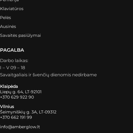
Klaviatūros
Pelės
Ausinės
Savaitės pasiūlymai
PAGALBA
Darbo laikas:
I – V 09 – 18
Savaitgaliais ir švenčių dienomis nedirbame
Klaipėda
Liepų g. 64, LT-92101
+370 629 922 90
Vilnius
Šeimyniškių g. 3A, LT-09312
+370 662 191 99
info@amberglow.lt