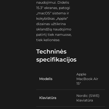
naudojimui. Didelis
15.3″ ekranas, patogi
„macOS“ sistema ir
kokybiškas „Apple“
dizainas užtikrina
sklandžią naudojimo
patirtį tiek namuose,
tiek kelionėse.
Techninės
specifikacijos
Apple
Modelis
MacBook Air
15″
Nordic (SWE)
Klaviatūra
klaviatūra