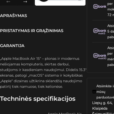
per 
mok
72 
APRAŠYMAS
Atsi
PRISTATYMAS IR GRĄŽINIMAS
5 da
pab
GARANTIJA
Atsi
per
„Apple MacBook Air 15“ – plonas ir modernus
mėn
nešiojamas kompiuteris, skirtas darbui,
pab
studijoms ir kasdieniam naudojimui. Didelis 15.3″
ekranas, patogi „macOS“ sistema ir kokybiškas
„Apple“ dizainas užtikrina sklandžią naudojimo
Atsiimkite i
patirtį tiek namuose, tiek kelionėse.
mūsų
Techninės specifikacijos
parduotuv
Liepų g. 64,
Klaipėda