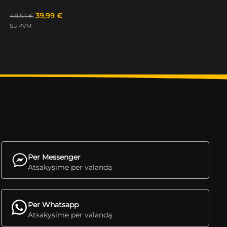
39,99
€
48,53
€
Su PVM
Per Messenger
Atsakysime per valandą
Per Whatsapp
Atsakysime per valandą