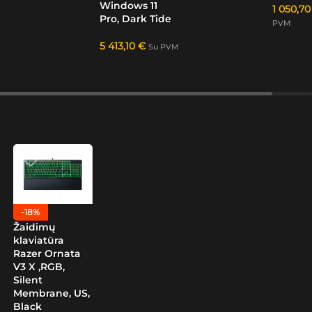
Windows 11
1 050,7
Pro, Dark Tide
PVM
5 413,10
€
Su PVM
-18%
Žaidimų
klaviatūra
Razer Ornata
V3 X ,RGB,
Silent
Membrane, US,
Black