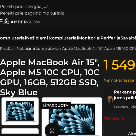
Pereiti prie navigacijos
Pereiti prie pagrindinio turinio
ompiuteriai
Nešiojami kompiuteriai
Monitoriai
Periferija
Savait
Pradžia
›
Nešiojami kompiuteriai
›
Apple MacBook Air 15″, Apple M5 10C CP
Apple MacBook Air 15″,
1 54
Apple M5 10C CPU, 10C
GPU, 16GB, 512GB SSD,
Nemokamas pri
Sky Blue
Perkant p
jums prik
IŠPARDUOTA
Dovanų kiek
Neturime
Spustelėkite, kad padidintumėte
Atsi