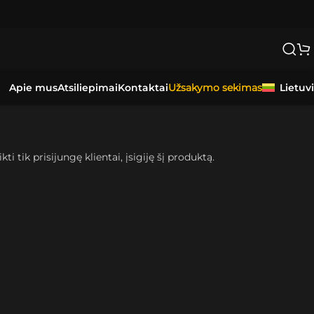
Apie mus
Atsiliepimai
Kontaktai
Lietuv
Užsakymo sekimas
kti tik prisijungę klientai, įsigiję šį produktą.