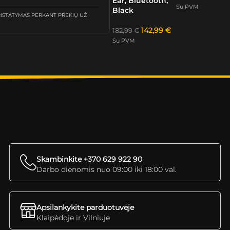
Ear, Bluetooth,
Su PVM
Black
STATYMAS PERKANT PREKIŲ UŽ
142,99
€
182,99
€
Su PVM
Skambinkite +370 629 922 90
Darbo dienomis nuo 09:00 iki 18:00 val.
Apsilankykite parduotuvėje
Klaipėdoje ir Vilniuje