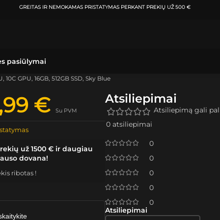
GREITAS IR NEMOKAMAS PRISTATYMAS
PERKANT PREKIŲ UŽ 500 €
ės pasiūlymai
U, 10C GPU, 16GB, 512GB SSD, Sky Blue
Atsiliepimai
9,99
€
Atsiliepimą gali pali
Su PVM
0 atsiliepimai
statymas
0
rekių už 1500 € ir daugiau
lauso dovana!
0
0
is ribotas !
0
0
Atsiliepimai
skaitykite