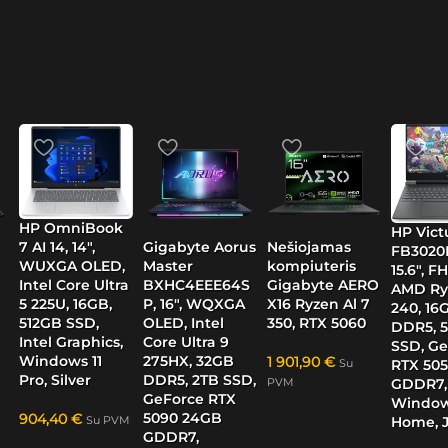
HP OmniBook
HP Victu
Gigabyte Aorus
Nešiojamas
7 AI 14, 14″,
FB3020
Master
kompiuteris
WUXGA OLED,
15.6″, F
BXHC4EEE64S
Gigabyte AERO
Intel Core Ultra
AMD Ry
P, 16″, WQXGA
X16 Ryzen Al 7
5 225U, 16GB,
240, 16
OLED, Intel
350, RTX 5060
512GB SSD,
DDR5, 
Core Ultra 9
Intel Graphics,
SSD, G
275HX, 32GB
Windows 11
1 901,90
€
Su
RTX 50
DDR5, 2TB SSD,
Pro, Silver
PVM
GDDR7,
GeForce RTX
Window
5090 24GB
904,40
€
Home, 
Su PVM
GDDR7,