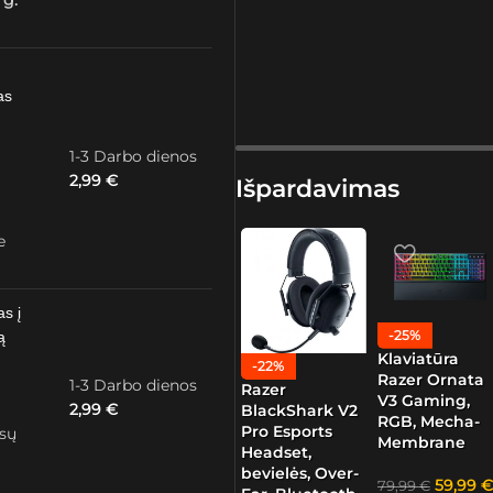
 g.
as
1-3 Darbo dienos
2,99
€
Išpardavimas
e
as į
-25%
ą
Klaviatūra
-22%
Razer Ornata
1-3 Darbo dienos
Razer
V3 Gaming,
2,99
€
BlackShark V2
RGB, Mecha-
Pro Esports
ūsų
Membrane
Headset,
bevielės, Over-
59,99
€
79,99
€