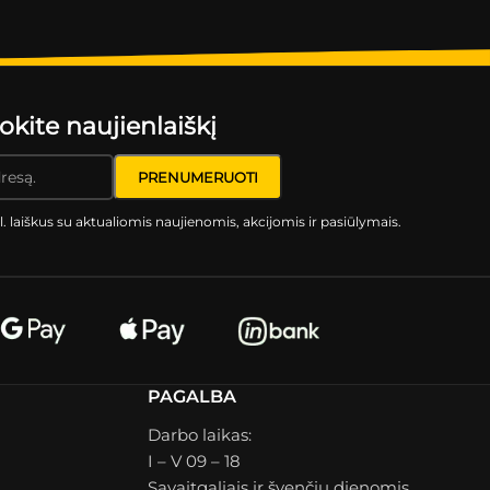
ite naujienlaiškį
l. laiškus su aktualiomis naujienomis, akcijomis ir pasiūlymais.
PAGALBA
Darbo laikas:
I – V 09 – 18
Savaitgaliais ir švenčių dienomis