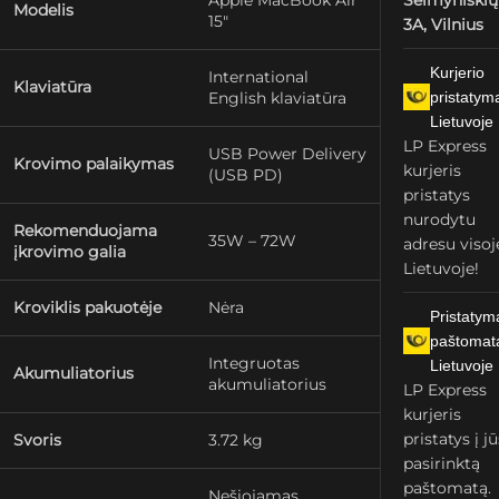
Apple MacBook Air
Šeimyniškių
Modelis
15″
3A, Vilnius
Kurjerio
International
Klaviatūra
English klaviatūra
pristatym
Lietuvoje
LP Express
USB Power Delivery
Krovimo palaikymas
kurjeris
(USB PD)
pristatys
nurodytu
Rekomenduojama
35W – 72W
adresu visoj
įkrovimo galia
Lietuvoje!
Kroviklis pakuotėje
Nėra
Pristatym
paštomat
Integruotas
Lietuvoje
Akumuliatorius
akumuliatorius
LP Express
kurjeris
pristatys į j
Svoris
3.72 kg
pasirinktą
paštomatą.
Nešiojamas