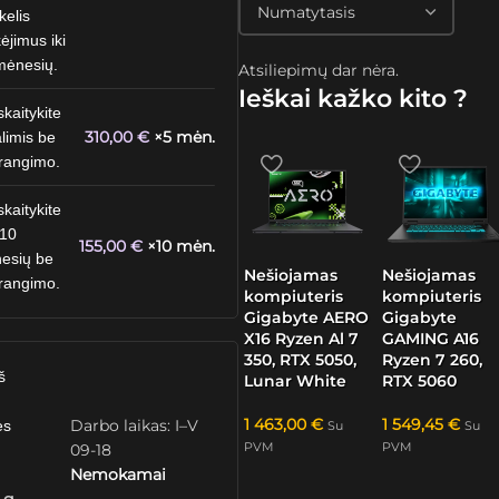
kelis
ėjimus iki
mėnesių.
Atsiliepimų dar nėra.
Ieškai kažko kito ?
skaitykite
310,00
€
×5 mėn.
limis be
rangimo.
skaitykite
 10
155,00
€
×10 mėn.
esių be
Nešiojamas
Nešiojamas
rangimo.
kompiuteris
kompiuteris
Gigabyte AERO
Gigabyte
X16 Ryzen Al 7
GAMING A16
350, RTX 5050,
Ryzen 7 260,
š
Lunar White
RTX 5060
1 463,00
€
1 549,45
€
Darbo laikas: I–V
ės
Su
Su
PVM
PVM
09-18
Nemokamai