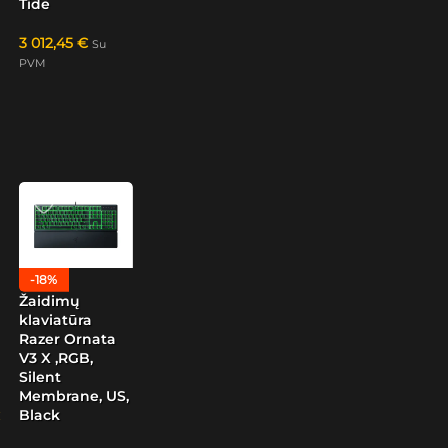
Tide
3 012,45
€
Su
PVM
-18%
Žaidimų
klaviatūra
Razer Ornata
V3 X ,RGB,
Silent
Membrane, US,
Black