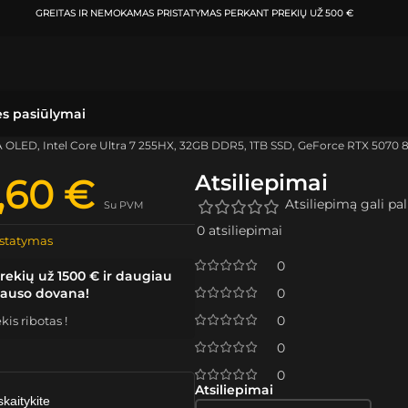
ATSIIMKITE UŽSAKYMĄ
KLAIPĖDOJE IR VILNIUJE
PER
0-3 DARBO DIE
ės pasiūlymai
A OLED, Intel Core Ultra 7 255HX, 32GB DDR5, 1TB SSD, GeForce RTX 5070
Atsiliepimai
4,60
€
Atsiliepimą gali pali
Su PVM
0 atsiliepimai
statymas
0
rekių už 1500 € ir daugiau
lauso dovana!
0
0
is ribotas !
0
0
Atsiliepimai
skaitykite