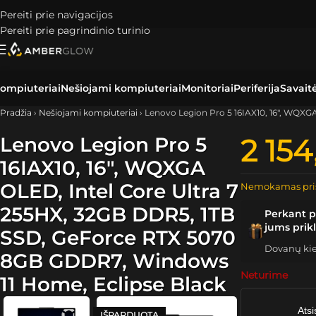
Pereiti prie navigacijos
Pereiti prie pagrindinio turinio
ompiuteriai
Nešiojami kompiuteriai
Monitoriai
Periferija
Savait
Pradžia
›
Nešiojami kompiuteriai
›
Lenovo Legion Pro 5 16IAX10, 16″, WQXG
Lenovo Legion Pro 5
2 15
16IAX10, 16″, WQXGA
OLED, Intel Core Ultra 7
Nemokamas pri
255HX, 32GB DDR5, 1TB
Perkant p
jums prik
SSD, GeForce RTX 5070
Dovanų kiek
8GB GDDR7, Windows
Neturime
11 Home, Eclipse Black
Atsi
IŠPARDUOTA