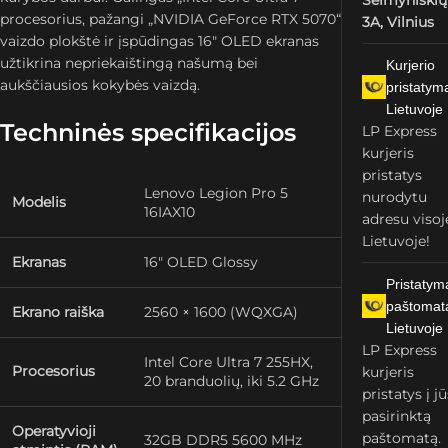
Šeimyniškių
procesorius, pažangi „NVIDIA GeForce RTX 5070“
3A, Vilnius
vaizdo plokštė ir įspūdingas 16″ OLED ekranas
užtikrina nepriekaištingą našumą bei
Kurjerio
aukščiausios kokybės vaizdą.
pristatym
Lietuvoje
Techninės specifikacijos
LP Express
kurjeris
pristatys
Lenovo Legion Pro 5
nurodytu
Modelis
16IAX10
adresu visoj
Lietuvoje!
Ekranas
16″ OLED Glossy
Pristatym
paštomat
Ekrano raiška
2560 × 1600 (WQXGA)
Lietuvoje
LP Express
Intel Core Ultra 7 255HX,
Procesorius
kurjeris
20 branduolių, iki 5.2 GHz
pristatys į j
pasirinktą
Operatyvioji
paštomatą.
32GB DDR5 5600 MHz