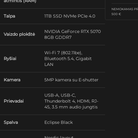
atmintis (RAM)
NEMOKAMAS PRI
500 €
Talpa
1TB SSD NVMe PCIe 4.0
NVIDIA GeForce RTX 5070
Vaizdo plokštė
8GB GDDR7
Wi-Fi 7 (802.11be),
Ryšiai
Bluetooth 5.4, Gigabit
LAN
Kamera
5MP kamera su E-shutter
USB-A, USB-C,
Prievadai
Thunderbolt 4, HDMI, RJ-
45, 3.5 mm audio jungtis
Spalva
Eclipse Black
Nordic layout,