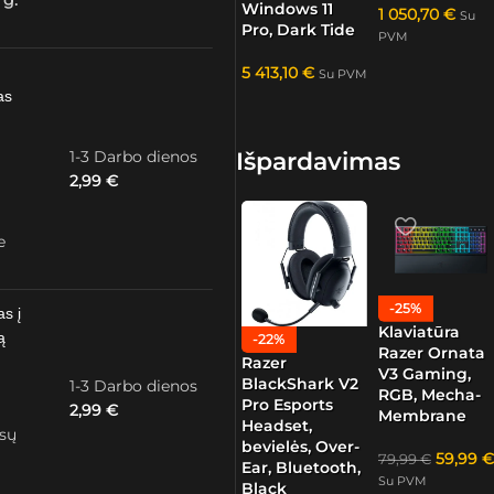
 g.
Windows 11
1 050,70
€
Su
Pro, Dark Tide
PVM
5 413,10
€
Su PVM
as
1-3 Darbo dienos
Išpardavimas
2,99
€
e
-25%
as į
Klaviatūra
ą
-22%
Razer Ornata
Razer
V3 Gaming,
BlackShark V2
1-3 Darbo dienos
RGB, Mecha-
Pro Esports
2,99
€
Membrane
Headset,
ūsų
bevielės, Over-
59,99
€
79,99
€
Ear, Bluetooth,
Su PVM
Black