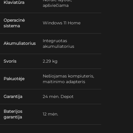
Klaviatūra
apšviečiama
Operacinė
Windows 11 Home
sistema
Integruotas
Akumuliatorius
akumuliatorius
Svoris
2.29 kg
Nešiojamas kompiuteris,
Pakuotėje
maitinimo adapteris
Garantija
24 mėn. Depot
Baterijos
12 mėn.
garantija