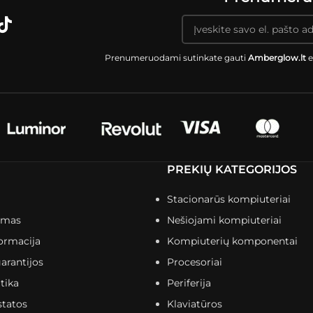
Prenumeruodami sutinkate gauti
Amberglow.lt
e
PREKIŲ KATEGORIJOS
Stacionarūs kompiuteriai
imas
Nešiojami kompiuteriai
ormacija
Kompiuterių komponentai
arantijos
Procesoriai
tika
Periferija
statos
Klaviatūros