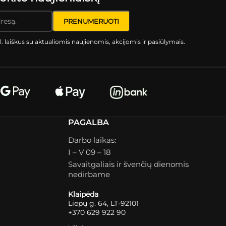
l. laiškus su aktualiomis naujienomis, akcijomis ir pasiūlymais.
PAGALBA
Darbo laikas:
I – V 09 – 18
Savaitgaliais ir švenčių dienomis
nedirbame
Klaipėda
Liepų g. 64, LT-92101
+370 629 922 90