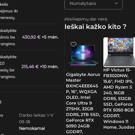
kelis
ėjimus iki
mėnesių.
Atsiliepimų dar nėra.
Ieškai kažko kito ?
skaitykite
430,92
€
×5 mėn.
limis be
rangimo.
skaitykite
 10
215,46
€
×10 mėn.
HP Victus 15-
esių be
Gigabyte Aorus
FB3020NW,
rangimo.
Master
15.6″, FHD IPS,
BXHC4EEE64S
AMD Ryzen 5
P, 16″, WQXGA
240, 16GB
OLED, Intel
DDR5, 512GB
š
Core Ultra 9
SSD, GeForce
275HX, 32GB
RTX 5050 8GB
DDR5, 2TB SSD,
Darbo laikas: I–V
ės
GDDR7,
GeForce RTX
Windows 11
09-18
5090 24GB
Home, Juodas
Nemokamai
GDDR7,