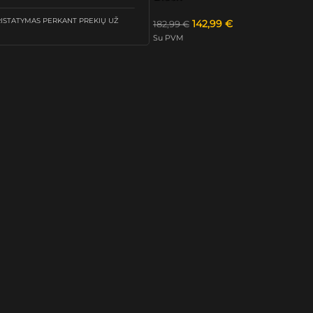
STATYMAS PERKANT PREKIŲ UŽ
142,99
€
182,99
€
Su PVM