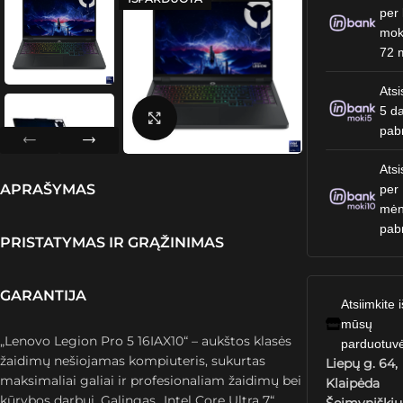
per 
mok
72 
Atsi
5 da
Spustelėkite, kad padidintumėte
pab
Atsi
APRAŠYMAS
per
mėn
pab
PRISTATYMAS IR GRĄŽINIMAS
GARANTIJA
Atsiimkite i
mūsų
„Lenovo Legion Pro 5 16IAX10“ – aukštos klasės
parduotuv
žaidimų nešiojamas kompiuteris, sukurtas
Liepų g. 64,
maksimaliai galiai ir profesionaliam žaidimų bei
Klaipėda
kūrybos darbui. Galingas „Intel Core Ultra 7“