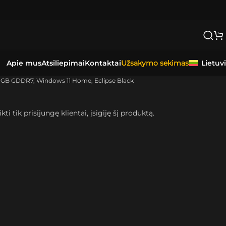
NAS.
Apie mus
Atsiliepimai
Kontaktai
Lietuv
Užsakymo sekimas
 8GB GDDR7, Windows 11 Home, Eclipse Black
kti tik prisijungę klientai, įsigiję šį produktą.