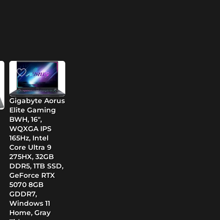
Gigabyte Aorus
Elite Gaming
BWH, 16″,
WQXGA IPS
165Hz, Intel
Core Ultra 9
275HX, 32GB
DDR5, 1TB SSD,
GeForce RTX
5070 8GB
GDDR7,
Windows 11
Home, Gray