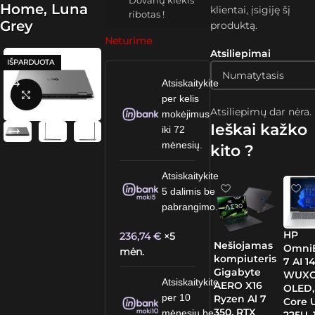
Dovanų kiekis
Home, Luna
klientai, įsigiję šį
ribotas !
Grey
produktą.
Neturime
Atsiliepimai
IŠPARDUOTA
Atsiskaitykite
Spustelėkite, kad padidintumėte
per kelis
Atsiliepimų dar nėra.
mokėjimus
Ieškai kažko
iki 72
mėnesių.
kito ?
Atsiskaitykite
5 dalimis be
pabrangimo.
HP
236,74
€
×5
Nešiojamas
Omni
mėn.
kompiuteris
7 AI 14
Gigabyte
WUX
Atsiskaitykite
AERO X16
OLED, 
per 10
Ryzen Al 7
Core U
350, RTX
mėnesių be
225U, 