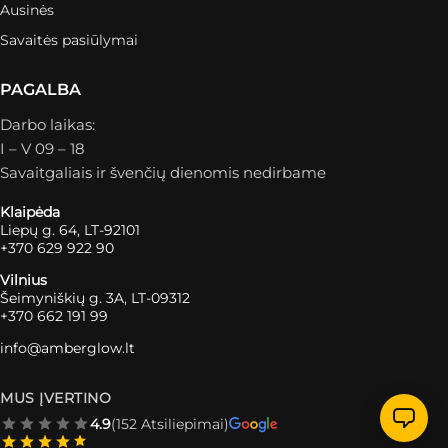
Ausinės
Savaitės pasiūlymai
PAGALBA
Darbo laikas:
I – V 09 – 18
Savaitgaliais ir švenčių dienomis nedirbame
Klaipėda
Liepų g. 64, LT-92101
+370 629 922 90
Vilnius
Šeimyniškių g. 3A, LT-09312
+370 662 191 99
info@amberglow.lt
MUS ĮVERTINO
4.9
(152 Atsiliepimai)