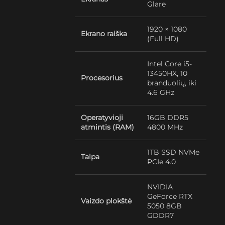
Glare
1920 × 1080
Ekrano raiška
(Full HD)
Intel Core i5-
13450HX, 10
Procesorius
branduolių, iki
4.6 GHz
Operatyvioji
16GB DDR5
atmintis (RAM)
4800 MHz
1TB SSD NVMe
Talpa
PCIe 4.0
NVIDIA
GeForce RTX
Vaizdo plokštė
5050 8GB
GDDR7