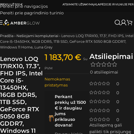
ATSIIMKITE UŽSAKYMĄ
KLAIPĖDOJE IR VILNIUJE
PER
0-3 DARBO DIENAS.
Pereiti prie navigacijos
Pereiti prie pagrindinio turinio
Pradžia
›
Nešiojami kompiuteriai
›
Lenovo LOQ 17IRX10, 17.3″, FHD IPS, Intel
Core i5-13450HX, 16GB DDR5, 1TB SSD, GeForce RTX 5050 8GB GDDR7,
Windows 11 Home, Luna Grey
Atsiliepimai
1 183,70
€
Lenovo LOQ
Su
17IRX10, 17.3″,
PVM
0 atsiliepimai
FHD IPS, Intel
Nemokamas
Core i5-
0
pristatymas
13450HX,
0
16GB DDR5,
Perkant
1TB SSD,
0
prekių už 1500
€ ir daugiau
GeForce RTX
0
jums
5050 8GB
priklauso
0
GDDR7,
dovana!
Atsiliepimą gali
Windows 11
palikti tik prisijungę