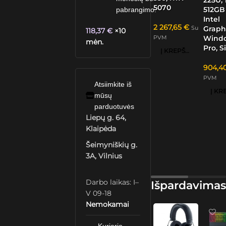
5070
512GB
pabrangimo.
Intel
2 267,65
€
Su
Graphi
118,37
€
×10
PVM
Windo
mėn.
Pro, S
Į KREPŠELĮ
904,4
PVM
Atsiimkite iš
mūsų
parduotuvės
Liepų g. 64,
Klaipėda
Šeimyniškių g.
3A, Vilnius
Darbo laikas: I–
Išpardavimas
V 09-18
Nemokamai