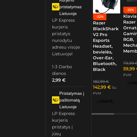
Kurjerio
pristatymas
-25%
Lietuvoje
Klavia
-22%
LP Express
Razer
Razer
kurjeris
Ornat
BlackShark
Gamin
pristatys
V2 Pro
RGB,
nurodytu
Esports
Mech
Headset,
adresu visoje
Memb
bevielės,
Lietuvoje!
Over-Ear,
79,99
Bluetooth,
1-3 Darbo
59,99
Black
dienos
PVM
2,99
€
182,99
€
142,99
€
Su
Pristatymas į
PVM
paštomatą
Į KREPŠELĮ
Lietuvoje
LP Express
kurjeris
pristatys į
jūsų