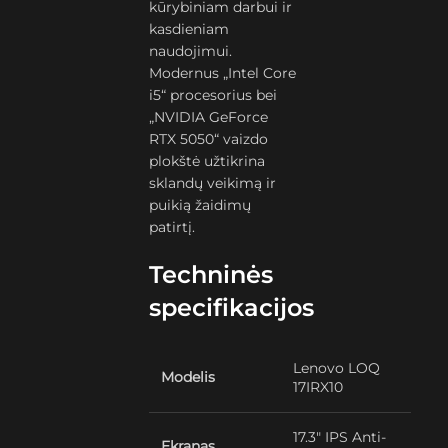
kūrybiniam darbui ir
kasdieniam
naudojimui.
Modernus „Intel Core
i5“ procesorius bei
„NVIDIA GeForce
RTX 5050“ vaizdo
plokštė užtikrina
sklandų veikimą ir
puikią žaidimų
patirtį.
Techninės
specifikacijos
Lenovo LOQ
Modelis
17IRX10
17.3″ IPS Anti-
Ekranas