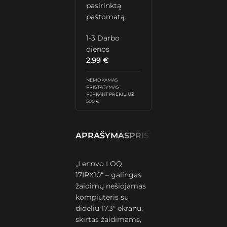
pasirinktą
paštomatą.
1-3 Darbo
dienos
2,99
€
NEMOKAMAS
PRISTATYMAS
PERKANT PREKIŲ UŽ
500 €
APRAŠYMAS
PRISTATYMAS IR GRĄŽ
„Lenovo LOQ
17IRX10“ – galingas
žaidimų nešiojamas
kompiuteris su
dideliu 17.3″ ekranu,
skirtas žaidimams,