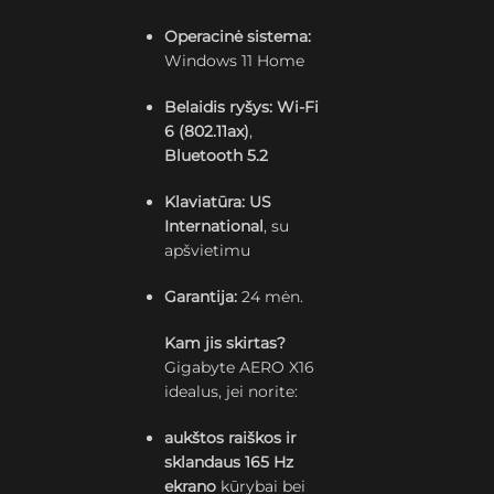
Operacinė sistema:
Windows 11 Home
Belaidis ryšys:
Wi-Fi
6 (802.11ax)
,
Bluetooth 5.2
Klaviatūra:
US
International
, su
apšvietimu
Garantija:
24 mėn.
Kam jis skirtas?
Gigabyte AERO X16
idealus, jei norite:
aukštos raiškos ir
sklandaus 165 Hz
ekrano
kūrybai bei