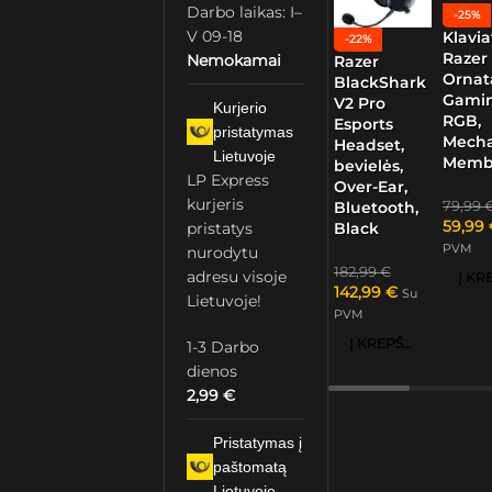
Darbo laikas: I–
-25%
V 09-18
Klavia
-22%
Razer
Nemokamai
Razer
Ornat
BlackShark
Gamin
V2 Pro
Kurjerio
RGB,
Esports
pristatymas
Mech
Headset,
Lietuvoje
Memb
bevielės,
LP Express
Over-Ear,
kurjeris
79,99
Bluetooth,
59,99
pristatys
Black
PVM
nurodytu
182,99
€
adresu visoje
142,99
€
Su
Lietuvoje!
PVM
Į KREPŠELĮ
1-3 Darbo
dienos
2,99
€
Pristatymas į
paštomatą
Lietuvoje