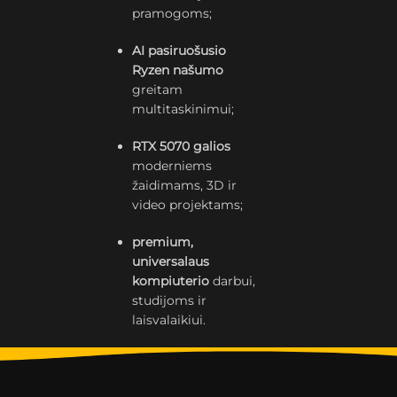
pramogoms;
AI pasiruošusio
Ryzen našumo
greitam
multitaskinimui;
RTX 5070 galios
moderniems
žaidimams, 3D ir
video projektams;
premium,
universalaus
kompiuterio
darbui,
studijoms ir
laisvalaikiui.