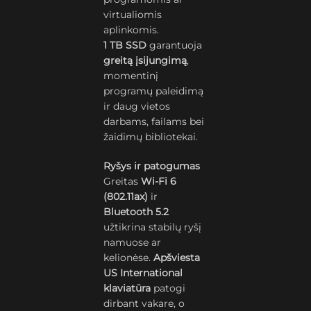
virtualiomis
aplinkomis.
1 TB SSD
garantuoja
greitą įsijungimą
,
momentinį
programų paleidimą
ir daug vietos
darbams, failams bei
žaidimų bibliotekai.
Ryšys ir patogumas
Greitas
Wi-Fi 6
(802.11ax)
ir
Bluetooth 5.2
užtikrina stabilų ryšį
namuose ar
kelionėse.
Apšviesta
US International
klaviatūra
patogi
dirbant vakare, o