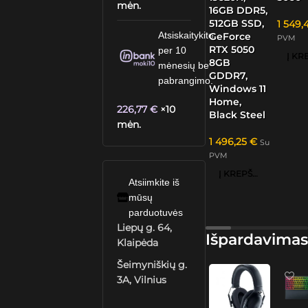
mėn.
16GB DDR5,
512GB SSD,
1 549,
Atsiskaitykite
GeForce
PVM
RTX 5050
per 10
8GB
mėnesių be
GDDR7,
pabrangimo.
Windows 11
Home,
226,77
€
×10
Black Steel
mėn.
1 496,25
€
Su
PVM
Į KREPŠELĮ
Atsiimkite iš
mūsų
parduotuvės
Liepų g. 64,
Išpardavimas
Klaipėda
Šeimyniškių g.
3A, Vilnius