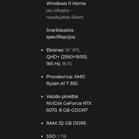
Windows 11 Home
jau įdiegta –
naudojatės iškart.
Svarbiausios
specifikacijos
Ekranas:
16″ IPS,
QHD+ (2560×1600)
,
165 Hz
, 16:10
Procesorius:
AMD
Ryzen AI 7 350
Vaizdo plokštė:
NVIDIA GeForce RTX
5070
,
8 GB GDDR7
RAM:
32 GB DDR5
SSD:
1 TB