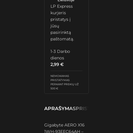
LP Express
kurjeris
pristatys į
jūsų
pasirinktą
paštomatą.
1-3 Darbo
dienos
2,99
€
NEMOKAMAS
PRISTATYMAS
PERKANT PREKIŲ UŽ
500 €
APRAŠYMAS
PRISTATYMAS IR GRĄŽ
Gigabyte AERO X16
1WH-93EEC64AH –