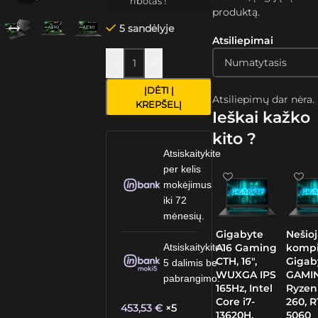
ribotas !
produktą.
5 sandėlyje
Atsiliepimai
-
+
ĮDĖTI Į
Atsiliepimų dar nėra.
KREPŠELĮ
Ieškai kažko
kito ?
Atsiskaitykite
per kelis
mokėjimus
iki 72
mėnesių.
Gigabyte
Nešio
A16 Gaming
kompi
Atsiskaitykite
CTH, 16″,
Gigab
5 dalimis be
WUXGA IPS
GAMIN
pabrangimo.
165Hz, Intel
Ryzen
Core i7-
260, 
453,53
€
×5
13620H,
5060