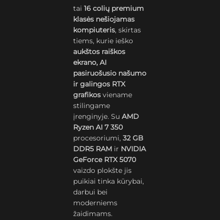
tai
16 colių premium
klasės nešiojamas
kompiuteris
, skirtas
tiems, kurie ieško
aukštos raiškos
ekrano, AI
pasiruošusio našumo
ir galingos RTX
grafikos
viename
stilingame
įrenginyje. Su
AMD
Ryzen AI 7 350
procesoriumi,
32 GB
DDR5 RAM
ir
NVIDIA
GeForce RTX 5070
vaizdo plokšte jis
puikiai tinka kūrybai,
darbui bei
moderniems
žaidimams.