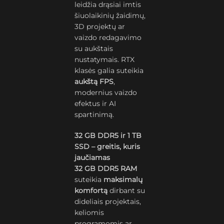
leidžia drąsiai imtis
šiuolaikinių žaidimų,
3D projektų ar
vaizdo redagavimo
su aukštais
nustatymais. RTX
klasės galia suteikia
aukštą FPS
,
modernius vaizdo
efektus ir AI
spartinimą.
32 GB DDR5 ir 1 TB
SSD – greitis, kuris
jaučiamas
32 GB DDR5 RAM
suteikia
maksimalų
komfortą
dirbant su
dideliais projektais,
keliomis
programomis ar