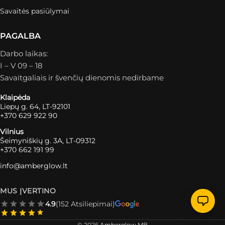
Savaitės pasiūlymai
PAGALBA
Darbo laikas:
I – V 09 – 18
Savaitgaliais ir švenčių dienomis nedirbame
Klaipėda
Liepų g. 64, LT-92101
+370 629 922 90
Vilnius
Šeimyniškių g. 3A, LT-09312
+370 662 191 99
info@amberglow.lt
MUS ĮVERTINO
4.9
(152 Atsiliepimai)
© 2026
Amberglow MB