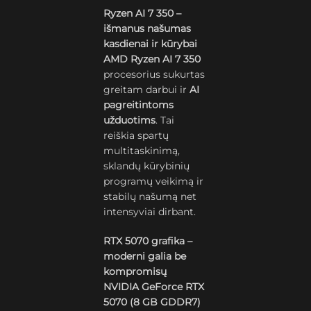
Ryzen AI 7 350 –
išmanus našumas
kasdienai ir kūrybai
AMD Ryzen AI 7 350
procesorius sukurtas
greitam darbui ir
AI
pagreitintoms
užduotims
. Tai
reiškia spartų
multitaskinimą,
sklandų kūrybinių
programų veikimą ir
stabilų našumą net
intensyviai dirbant.
RTX 5070 grafika –
moderni galia be
kompromisų
NVIDIA GeForce RTX
5070 (8 GB GDDR7)