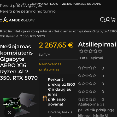
ATSIIMKITE UŽSAKYMĄ
KLAIPĖDOJE IR VILNIUJE
PER
0-3 DARBO DIENAS.
Pereiti prie navigacijos
Pereiti prie pagrindinio turinio
Pradžia
›
Nešiojami kompiuteriai
›
Nešiojamas kompiuteris Gigabyte AERO
X16 Ryzen Al 7 350, RTX 5070
Atsiliepimai
2 267,65
€
Nešiojamas
kompiuteris
Su PVM
0 atsiliepimai
Gigabyte
Nemokamas
AERO X16
0
pristatymas
Ryzen Al 7
0
350, RTX 5070
Perkant
0
prekių už 1500
€ ir daugiau
0
jums
priklauso
0
dovana!
Atsiliepimą gali
palikti tik prisijungę
Dovanų kiekis
Spustelėkite, kad padidintumėte
klientai, įsigiję šį