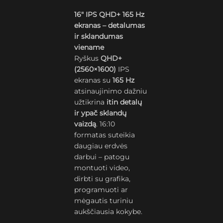
16″ IPS QHD+ 165 Hz
ekranas – detalumas
ir sklandumas
viename
Ryškus
QHD+
(2560×1600)
IPS
ekranas su
165 Hz
atsinaujinimo dažniu
užtikrina
itin detalų
ir ypač sklandų
vaizdą
. 16:10
formatas suteikia
daugiau erdvės
darbui – patogu
montuoti video,
dirbti su grafika,
programuoti ar
mėgautis turiniu
aukščiausia kokybe.