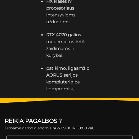
HX klasės i7
procesoriaus
intensyvioms
užduotims;
RTX 4070 galios
moderniems AAA
žaidimams ir
kūrybai;
patikimo, ilgaamžio
AORUS serijos
kompiuterio
be
kompromisų.
REIKIA PAGALBOS ?
Dirbame darbo dienomis nuo 09:00 iki 18:00 val.