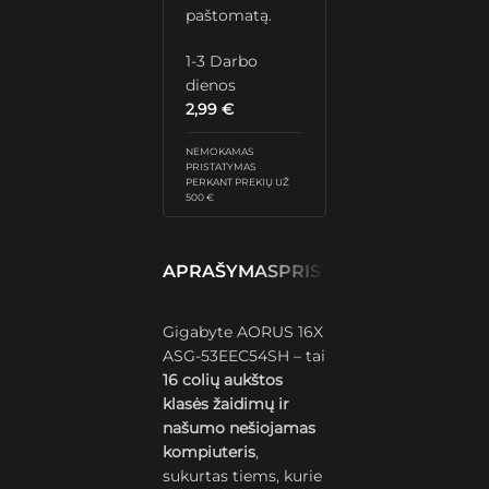
paštomatą.
1-3 Darbo
dienos
2,99
€
NEMOKAMAS
PRISTATYMAS
PERKANT PREKIŲ UŽ
500 €
APRAŠYMAS
PRISTATYMAS IR GRĄŽ
Gigabyte AORUS 16X
ASG-53EEC54SH – tai
16 colių aukštos
klasės žaidimų ir
našumo nešiojamas
kompiuteris
,
sukurtas tiems, kurie