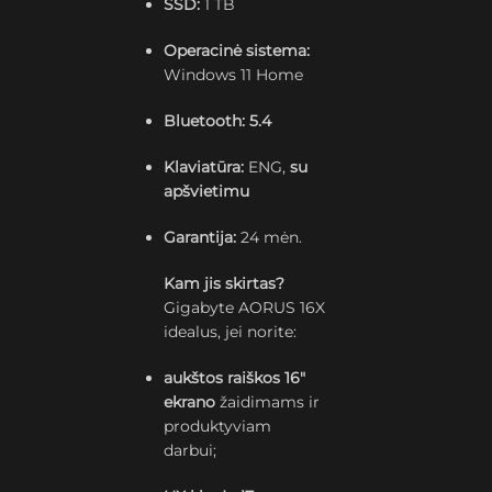
SSD:
1 TB
Operacinė sistema:
Windows 11 Home
Bluetooth:
5.4
Klaviatūra:
ENG,
su
apšvietimu
Garantija:
24 mėn.
Kam jis skirtas?
Gigabyte AORUS 16X
idealus, jei norite:
aukštos raiškos 16″
ekrano
žaidimams ir
produktyviam
darbui;