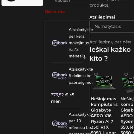
ribotas !
produktą.
Neturime
Atsiliepimai
Atsiskaitykite
per kelis
Atsiliepimų dar nėra.
mokėjimus
Ieškai kažko
iki 72
mėnesių.
kito ?
Atsiskaitykite
5 dalimis be
pabrangimo.
373,52
€
×5
Nešiojamas
Nešio
mėn.
kompiuteris
kompi
Gigabyte
Gigab
Atsiskaitykite
AERO X16
AERO 
per 10
Ryzen Al 7
Ryzen
350, RTX
350, 
mėnesių be
5050, Lunar
5050,