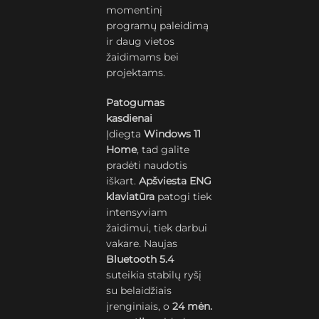
momentinį
programų paleidimą
ir daug vietos
žaidimams bei
projektams.
Patogumas
kasdienai
Įdiegta
Windows 11
Home
, tad galite
pradėti naudotis
iškart.
Apšviesta ENG
klaviatūra
patogi tiek
intensyviam
žaidimui, tiek darbui
vakare. Naujas
Bluetooth 5.4
suteikia stabilų ryšį
su belaidžiais
įrenginiais, o
24 mėn.