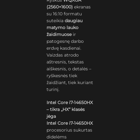
Ryškus
WQXGA
(2560×1600)
ekranas
su 16:10 formatu
suteikia
daugiau
matymo lauko
žaidimuose
ir
patogesnę darbo
erdvę kasdienai.
Vaizdas atrodo
aštresnis, tekstas
aiškesnis, o detalės –
ryškesnės tiek
žaidžiant, tiek kuriant
turinį.
Intel Core i7-14650HX
– tikra „HX“ klasės
jėga
Intel Core i7-14650HX
procesorius sukurtas
didelėms