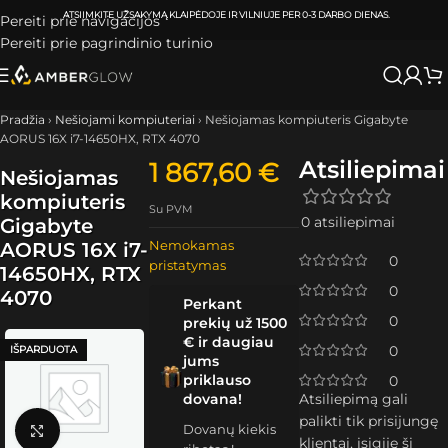
ATSIIMKITE UŽSAKYMĄ
KLAIPĖDOJE IR VILNIUJE
PER
0-3 DARBO DIENAS.
Pereiti prie navigacijos
Pereiti prie pagrindinio turinio
Pradžia
›
Nešiojami kompiuteriai
›
Nešiojamas kompiuteris Gigabyte
AORUS 16X i7-14650HX, RTX 4070
Atsiliepimai
1 867,60
€
Nešiojamas
kompiuteris
Su PVM
0 atsiliepimai
Gigabyte
Nemokamas
AORUS 16X i7-
0
pristatymas
14650HX, RTX
0
4070
Perkant
0
prekių už 1500
€ ir daugiau
0
IŠPARDUOTA
jums
priklauso
0
dovana!
Atsiliepimą gali
palikti tik prisijungę
Dovanų kiekis
Spustelėkite, kad padidintumėte
klientai, įsigiję šį