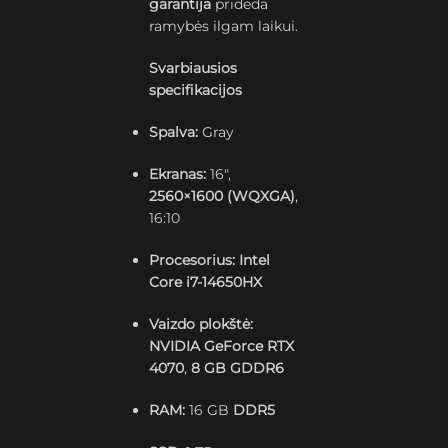
garantija
prideda
ramybės ilgam laikui.
Svarbiausios
specifikacijos
Spalva:
Gray
Ekranas:
16″,
2560×1600 (WQXGA)
,
16:10
Procesorius:
Intel
Core i7-14650HX
Vaizdo plokštė:
NVIDIA GeForce RTX
4070
,
8 GB GDDR6
RAM:
16 GB
DDR5