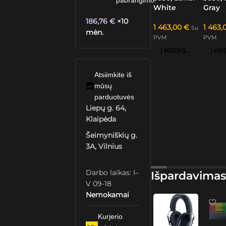
pabrangimo.
White
Gray
186,76
€
×10
1 463,00
€
1 463
Su
mėn.
PVM
PVM
Į KREPŠELĮ
Atsiimkite iš
mūsų
parduotuvės
Liepų g. 64,
Klaipėda
Šeimyniškių g.
3A, Vilnius
Darbo laikas: I–
Išpardavimas
V 09-18
Nemokamai
Kurjerio