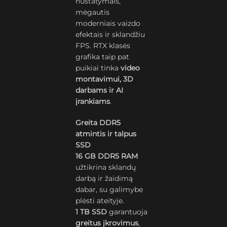
nustatymais,
mėgautis
moderniais vaizdo
efektais ir sklandžiu
FPS. RTX klasės
grafika taip pat
puikiai tinka
video
montavimui, 3D
darbams ir AI
įrankiams
.
Greita DDR5
atmintis ir talpus
SSD
16 GB DDR5 RAM
užtikrina sklandų
darbą ir žaidimą
dabar, su galimybe
plėsti ateityje.
1 TB SSD
garantuoja
greitus įkrovimus
,