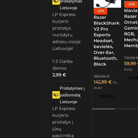
pristatymas
-25%
Lietuvoje
Klavia
-22%
LP Express
Razer
Razer
kurjeris
Ornat
BlackShark
Gamin
pristatys
V2 Pro
RGB,
nurodytu
Esports
Mech
Headset,
adresu visoje
Memb
bevielės,
Lietuvoje!
Over-Ear,
79,99
Bluetooth,
1-3 Darbo
59,99
Black
dienos
PVM
2,99
€
182,99
€
142,99
€
Su
Pristatymas į
PVM
paštomatą
Į KREPŠELĮ
Lietuvoje
LP Express
kurjeris
pristatys į
jūsų
pasirinktą