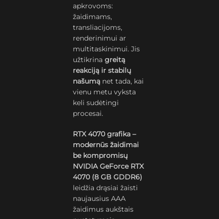
apkrovoms:
žaidimams,
transliacijoms,
renderinimui ar
multitaskinimui. Jis
užtikrina
greitą
reakciją ir stabilų
našumą
net tada, kai
vienu metu vyksta
keli sudėtingi
procesai.
RTX 4070 grafika –
modernūs žaidimai
be kompromisų
NVIDIA GeForce RTX
4070 (8 GB GDDR6)
leidžia drąsiai žaisti
naujausius AAA
žaidimus aukštais