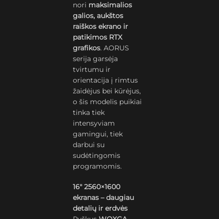
nori
maksimalios
galios, aukštos
raiškos ekrano ir
patikimos RTX
grafikos
. AORUS
serija garsėja
tvirtumu ir
orientacija į rimtus
žaidėjus bei kūrėjus,
o šis modelis puikiai
tinka tiek
intensyviam
gamingui, tiek
darbui su
sudėtingomis
programomis.
16″ 2560×1600
ekranas – daugiau
detalių ir erdvės