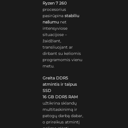
Ryzen 7 260
procesorius
pasirūpina
stabiliu
našumu
net
intensyviose
situacijose –
žaidžiant,
transliuojant ar
dirbant su keliomis
programomis vienu
metu.
Greita DDR5
atmintis ir talpus
SSD
16 GB DDR5 RAM
užtikrina sklandų
multitaskinimą ir
patogų darbą dabar,
o prireikus atmintį