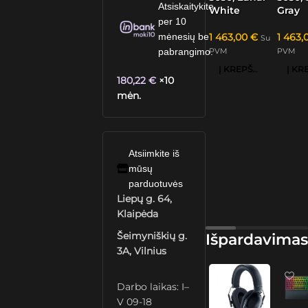
Atsiskaitykite
White
Gray
per 10
1 463,00
€
1 463
mėnesių be
Su
PVM
PVM
pabrangimo.
Į KREPŠELĮ
180,22
€
×10
mėn.
Atsiimkite iš
mūsų
parduotuvės
Liepų g. 64,
Klaipėda
Šeimyniškių g.
Išpardavimas
3A, Vilnius
Darbo laikas: I–
V 09-18