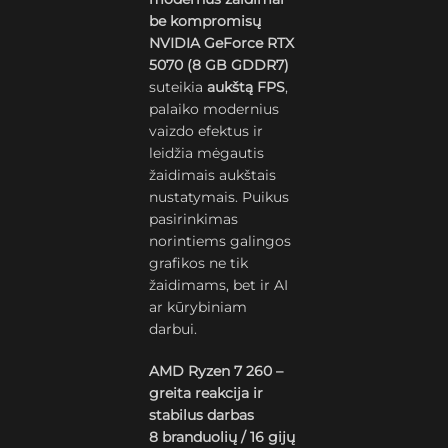
be kompromisų
NVIDIA GeForce RTX
5070 (8 GB GDDR7)
suteikia
aukštą FPS
,
palaiko modernius
vaizdo efektus ir
leidžia mėgautis
žaidimais aukštais
nustatymais. Puikus
pasirinkimas
norintiems galingos
grafikos ne tik
žaidimams, bet ir AI
ar kūrybiniam
darbui.
AMD Ryzen 7 260 –
greita reakcija ir
stabilus darbas
8 branduolių / 16 gijų