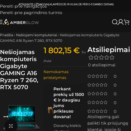
ATSIIMKITE UŽSAKYMĄ
KLAIPĖDOJE IR VILNIUJE
PER
0-3 DARBO DIENAS.
Pereiti prie navigacijos
Pereiti prie pagrindinio turinio
Pradžia
›
Nešiojami kompiuteriai
›
Nešiojamas kompiuteris Gigabyte
GAMING A16 Ryzen 7 260, RTX 5070
Atsiliepimai
1 802,15
€
Nešiojamas
Su
kompiuteris
PVM
0 atsiliepimai
Gigabyte
Nemokamas
GAMING A16
0
pristatymas
Ryzen 7 260,
0
RTX 5070
Perkant
0
prekių už 1500
€ ir daugiau
0
jums
priklauso
0
dovana!
Atsiliepimą gali
palikti tik prisijungę
Dovanų kiekis
Spustelėkite, kad padidintumėte
klientai, įsigiję šį