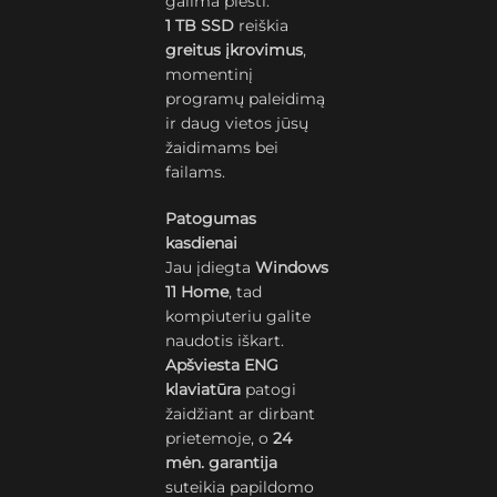
galima plėsti.
1 TB SSD
reiškia
greitus įkrovimus
,
momentinį
programų paleidimą
ir daug vietos jūsų
žaidimams bei
failams.
Patogumas
kasdienai
Jau įdiegta
Windows
11 Home
, tad
kompiuteriu galite
naudotis iškart.
Apšviesta ENG
klaviatūra
patogi
žaidžiant ar dirbant
prietemoje, o
24
mėn. garantija
suteikia papildomo