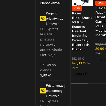
Nemokamai
-25%
Klavia
-22%
Razer
Razer
Kurjerio
Ornat
BlackShark
pristatymas
Gamin
V2 Pro
Lietuvoje
RGB,
Esports
LP Express
Mech
Headset,
kurjeris
Memb
bevielės,
pristatys
Over-Ear,
nurodytu
79,99
Bluetooth,
59,99
Black
adresu visoje
PVM
Lietuvoje!
182,99
€
142,99
€
Su
1-3 Darbo
PVM
dienos
Į KREPŠELĮ
2,99
€
Pristatymas į
paštomatą
Lietuvoje
LP Express