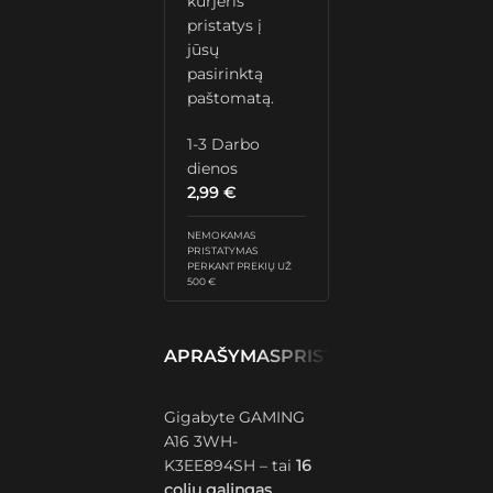
kurjeris
pristatys į
jūsų
pasirinktą
paštomatą.
1-3 Darbo
dienos
2,99
€
NEMOKAMAS
PRISTATYMAS
PERKANT PREKIŲ UŽ
500 €
APRAŠYMAS
PRISTATYMAS IR GRĄŽ
Gigabyte GAMING
A16 3WH-
K3EE894SH – tai
16
colių galingas