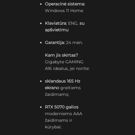
Operacinė sistema:
Windows 11 Home
Klaviatūra:
ENG,
su
apšvietimu
Garantija:
24 mėn.
Kam jis skirtas?
Gigabyte GAMING
A16 idealus, jei norite:
sklandaus 165 Hz
ekrano
greitiems
žaidimams;
RTX 5070 galios
moderniems AAA
žaidimams ir
kūrybai;