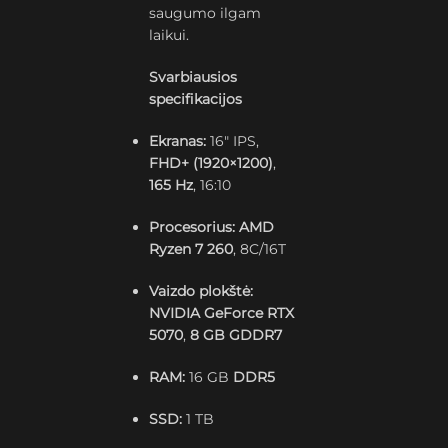
saugumo ilgam
laikui.
Svarbiausios
specifikacijos
Ekranas:
16″ IPS,
FHD+ (1920×1200)
,
165 Hz
, 16:10
Procesorius:
AMD
Ryzen 7 260
, 8C/16T
Vaizdo plokštė:
NVIDIA GeForce RTX
5070
,
8 GB GDDR7
RAM:
16 GB
DDR5
SSD:
1 TB