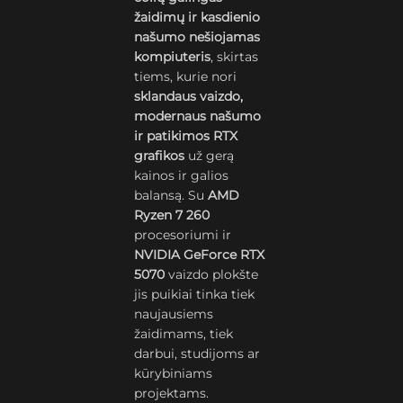
žaidimų ir kasdienio
našumo nešiojamas
kompiuteris
, skirtas
tiems, kurie nori
sklandaus vaizdo,
modernaus našumo
ir patikimos RTX
grafikos
už gerą
kainos ir galios
balansą. Su
AMD
Ryzen 7 260
procesoriumi ir
NVIDIA GeForce RTX
5070
vaizdo plokšte
jis puikiai tinka tiek
naujausiems
žaidimams, tiek
darbui, studijoms ar
kūrybiniams
projektams.