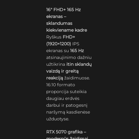
16″ FHD+ 165 Hz
ekranas –
sklandumas
kiekviename kadre
Ryškus
FHD+
(1920×1200)
IPS
ekranas su
165 Hz
atsinaujinimo dažniu
užtikrina
itin sklandų
vaizdą ir greitą
reakciją
žaidimuose.
16:10 formato
proporcija suteikia
daugiau erdvės
darbui ir patogesnį
naršymą kasdienėse
užduotyse.
RTX 5070 grafika –
modernūs žaidimai