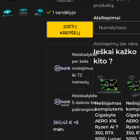
ribotas !
produktą.
1 sandėlyje
Atsiliepimai
ĮDĖTI Į
KREPŠELĮ
Atsiliepimų dar nėra.
Ieškai kažko
Atsiskaitykite
kito ?
per kelis
mokėjimus
iki 72
mėnesių.
Atsiskaitykite
5 dalimis be
Nešiojamas
Nešio
kompiuteris
kompi
pabrangimo.
Gigabyte
Gigab
AERO X16
AERO 
360,43
€
×5
Ryzen Al 7
Ryzen
mėn.
350, RTX
350, 
5050, Lunar
5050,