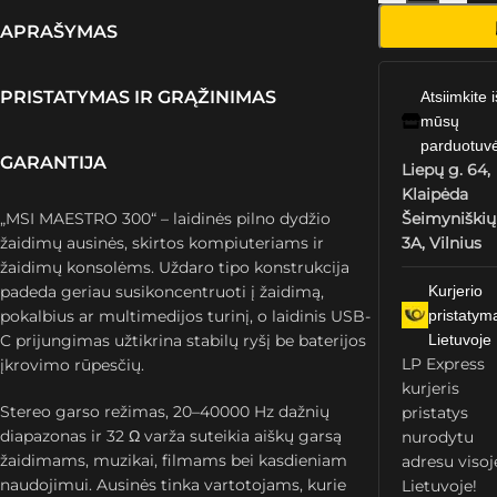
APRAŠYMAS
PRISTATYMAS IR GRĄŽINIMAS
Atsiimkite i
mūsų
parduotuv
GARANTIJA
Liepų g. 64,
Klaipėda
„MSI MAESTRO 300“ – laidinės pilno dydžio
Šeimyniškių
žaidimų ausinės, skirtos kompiuteriams ir
3A, Vilnius
žaidimų konsolėms. Uždaro tipo konstrukcija
padeda geriau susikoncentruoti į žaidimą,
Kurjerio
pokalbius ar multimedijos turinį, o laidinis USB-
pristatym
C prijungimas užtikrina stabilų ryšį be baterijos
Lietuvoje
LP Express
įkrovimo rūpesčių.
kurjeris
Stereo garso režimas, 20–40000 Hz dažnių
pristatys
diapazonas ir 32 Ω varža suteikia aiškų garsą
nurodytu
žaidimams, muzikai, filmams bei kasdieniam
adresu visoj
naudojimui. Ausinės tinka vartotojams, kurie
Lietuvoje!