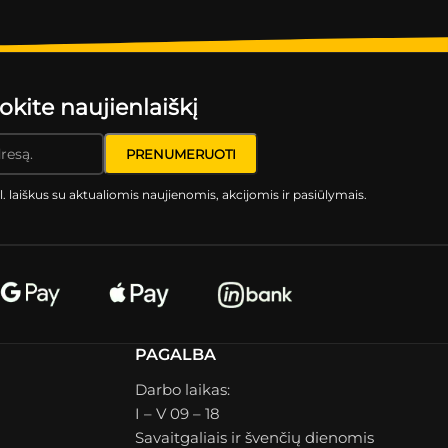
ite naujienlaiškį
l. laiškus su aktualiomis naujienomis, akcijomis ir pasiūlymais.
PAGALBA
Darbo laikas:
I – V 09 – 18
Savaitgaliais ir švenčių dienomis