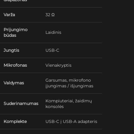
Varža
32 Ω
Prijungimo
Laidinis
būdas
Jungtis
USB-C
Mikrofonas
Vienakryptis
Garsumas, mikrofono
Valdymas
įjungimas / išjungimas
Kompiuteriai, žaidimų
Suderinamumas
konsolės
Komplekte
USB-C į USB-A adapteris