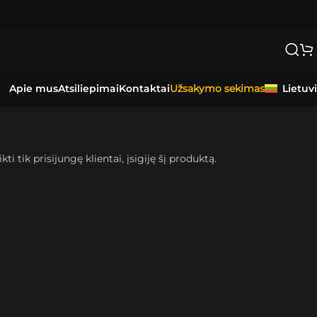
NAS.
Apie mus
Atsiliepimai
Kontaktai
Lietuv
Užsakymo sekimas
kti tik prisijungę klientai, įsigiję šį produktą.