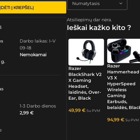
ĮDĖTI Į KREPŠELĮ
Atsiliepimų dar nėra.
Ieškai kažko kito ?
š
Darbo laikas: I–V
ės
09-18
Nemokamai
 g.
Razer
Razer
Hammerhead
BlackShark V2
V3 X
X Gaming
HyperSpeed
Headset,
as
Wireless
laidinės, Over-
Gaming
Ear, Black
Earbuds,
1-3 Darbo dienos
belaidės, Blac
49,99
€
Su PVM
2,99
€
94,99
€
Su PVM
e