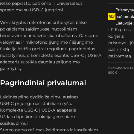
ieško paprasto, patikimo ir universalaus
sprendimo su USB-C jungtimi.
Pristatym
paštomat
Vienakryptis mikrofonas pritaikytas balso
Lietuvoje
pokalbiams žaidimuose, nuotoliniam
LP Express
bendravimui ar vaizdo skambučiams. Garsumo
kurjeris
valdymas ir mikrofono įjungimo / išjungimo
pristatys į j
funkcija leidžia greitai reguliuoti pagrindinius
pasirinktą
nustatymus, o komplekte esantis USB-C į USB-A
paštomatą.
adapteris suteikia daugiau prijungimo
galimybių.
NEMOKAMAS PRI
500 €
Pagrindiniai privalumai
Laidinės pilno dydžio žaidimų ausinės
USB-C prijungimas stabiliam ryšiui
Komplekte USB-C į USB-A adapteris
Uždaro tipo konstrukcija geresniam
susikaupimui
Stereo garso režimas žaidimams ir kasdieniam