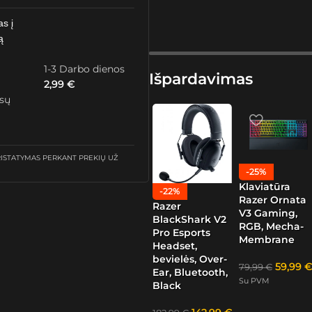
as į
ą
1-3 Darbo dienos
Išpardavimas
2,99
€
ūsų
STATYMAS PERKANT PREKIŲ UŽ
-25%
Klaviatūra
-22%
Razer Ornata
Razer
V3 Gaming,
BlackShark V2
RGB, Mecha-
Pro Esports
Membrane
Headset,
bevielės, Over-
59,99
€
79,99
€
Ear, Bluetooth,
Su PVM
Black