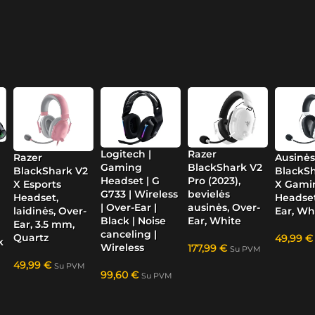
Logitech |
Razer
Razer
Ausinės
Gaming
BlackShark V2
BlackShark V2
BlackSh
Headset | G
Pro (2023),
X Esports
X Gami
G733 | Wireless
bevielės
Headset,
Headset
| Over-Ear |
ausinės, Over-
laidinės, Over-
Ear, Wh
Black | Noise
Ear, White
Ear, 3.5 mm,
canceling |
Quartz
49,99
€
k
Wireless
177,99
€
Su PVM
49,99
€
Su PVM
99,60
€
Su PVM