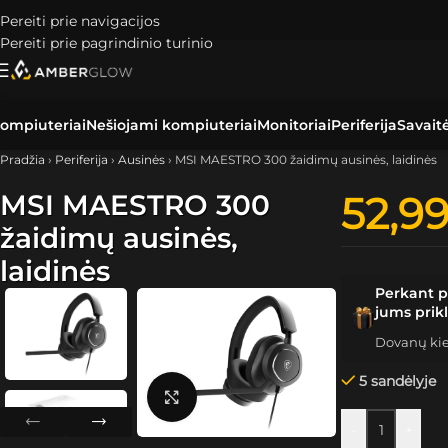
Pereiti prie navigacijos
Pereiti prie pagrindinio turinio
ompiuteriai
Nešiojami kompiuteriai
Monitoriai
Periferija
Savait
Pradžia
›
Periferija
›
Ausinės
›
MSI MAESTRO 300 žaidimų ausinės, laidinės
MSI MAESTRO 300
52,9
žaidimų ausinės,
laidinės
Perkant p
jums prik
Dovanų kiek
5 sandėlyje
Spustelėkite, kad padidintumėte
-
+