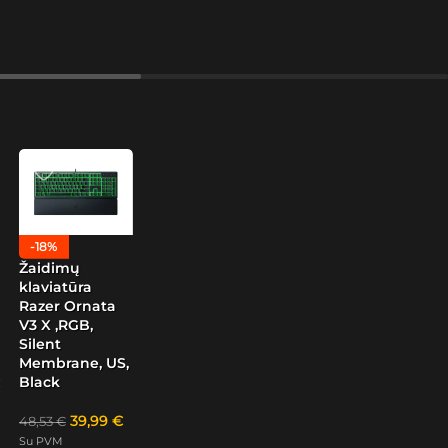
-18%
Žaidimų
klaviatūra
Razer Ornata
V3 X ,RGB,
Silent
Membrane, US,
Black
39,99
€
48,53
€
Su PVM