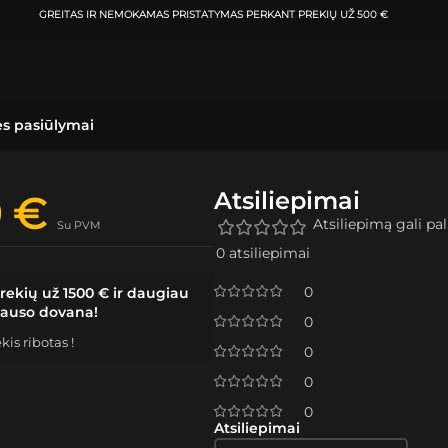
ATSIIMKITE UŽSAKYMĄ
KLAIPĖDOJE IR VILNIUJE
PER
0-3 DARBO DIE
ės pasiūlymai
Atsiliepimai
9
€
Atsiliepimą gali pali
Su PVM
0 atsiliepimai
0
rekių už 1500 € ir daugiau
lauso dovana!
0
is ribotas !
0
0
0
Atsiliepimai