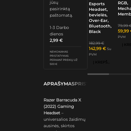
jūsų
RGB,
Esports
Mech
pasirinktą
Headset,
Memb
bevielės,
paštomatą.
Over-Ear,
79,99
Bluetooth,
1-3 Darbo
59,99
Black
dienos
PVM
2,99
€
182,99
€
142,99
€
Su
NEMOKAMAS
PVM
PRISTATYMAS
PERKANT PREKIŲ UŽ
Į KREPŠELĮ
500 €
APRAŠYMAS
PRISTATYMAS IR GRĄŽ
Razer Barracuda X
(2022) Gaming
Headset
–
universalios žaidimų
ausinės, skirtos