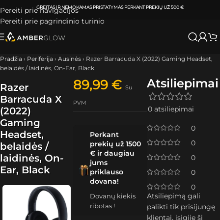
ATSIIMKITE UŽSAKYMĄ
KLAIPĖDOJE IR VILNIUJE
PER
0-3 DARBO DIENAS.
Pereiti prie navigacijos
Pereiti prie pagrindinio turinio
Pradžia
›
Periferija
›
Ausinės
›
Razer Barracuda X (2022) Gaming Headset,
belaidės / laidinės, On-Ear, Black
Atsiliepimai
89,99
€
Razer
Su
Barracuda X
PVM
0 atsiliepimai
(2022)
Gaming
0
Headset,
Perkant
0
prekių už 1500
belaidės /
€ ir daugiau
laidinės, On-
0
jums
Ear, Black
priklauso
0
dovana!
0
Atsiliepimą gali
Dovanų kiekis
ribotas !
palikti tik prisijungę
klientai, įsigiję šį