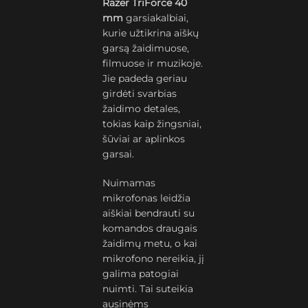
Razer TriForce 40
mm
garsiakalbiai,
kurie užtikrina aiškų
garsą žaidimuose,
filmuose ir muzikoje.
Jie padeda geriau
girdėti svarbias
žaidimo detales,
tokias kaip žingsniai,
šūviai ar aplinkos
garsai.
Nuimamas
mikrofonas leidžia
aiškiai bendrauti su
komandos draugais
žaidimų metu, o kai
mikrofono nereikia, jį
galima patogiai
nuimti. Tai suteikia
ausinėms