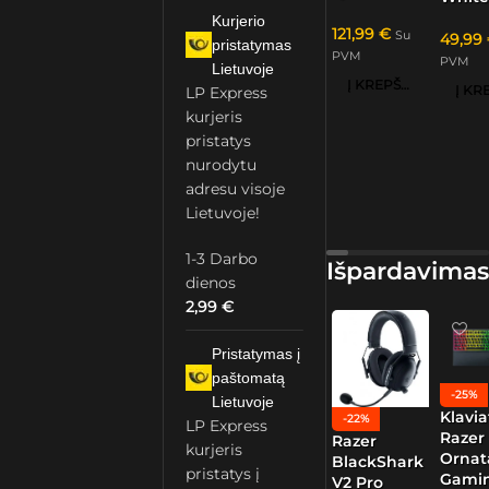
Kurjerio
121,99
€
Su
49,99
pristatymas
PVM
PVM
Lietuvoje
Į KREPŠELĮ
LP Express
kurjeris
pristatys
nurodytu
adresu visoje
Lietuvoje!
1-3 Darbo
Išpardavimas
dienos
2,99
€
Pristatymas į
paštomatą
-25%
Lietuvoje
Klavia
-22%
LP Express
Razer
Razer
kurjeris
Ornat
BlackShark
pristatys į
Gamin
V2 Pro