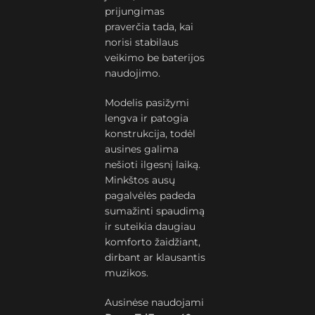
prijungimas
praverčia tada, kai
norisi stabilaus
veikimo be baterijos
naudojimo.
Modelis pasižymi
lengva ir patogia
konstrukcija, todėl
ausines galima
nešioti ilgesnį laiką.
Minkštos ausų
pagalvėlės padeda
sumažinti spaudimą
ir suteikia daugiau
komforto žaidžiant,
dirbant ar klausantis
muzikos.
Ausinėse naudojami