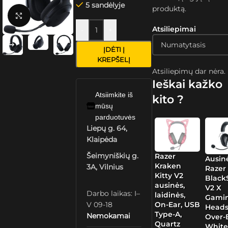
5 sandėlyje
produktą.
Spustelėkite, kad padidintumėte
Atsiliepimai
-
+
ĮDĖTI Į
KREPŠELĮ
Atsiliepimų dar nėra.
Ieškai kažko
Atsiimkite iš
kito ?
mūsų
parduotuvės
Liepų g. 64,
Klaipėda
Šeimyniškių g.
Razer
Ausin
Kraken
3A, Vilnius
Razer
Kitty V2
Black
ausinės,
V2 X
Darbo laikas: I–
laidinės,
Gami
V 09-18
On-Ear, USB
Heads
Type-A,
Nemokamai
Over-E
Quartz
Whit