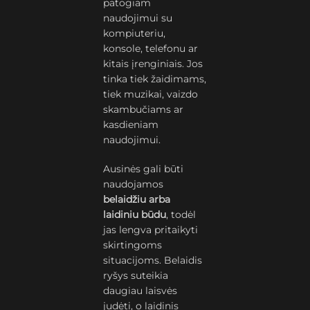
patogiam
naudojimui su
kompiuteriu,
konsole, telefonu ar
kitais įrenginiais. Jos
tinka tiek žaidimams,
tiek muzikai, vaizdo
skambučiams ar
kasdieniam
naudojimui.
Ausinės gali būti
naudojamos
belaidžiu arba
laidiniu būdu
, todėl
jas lengva pritaikyti
skirtingoms
situacijoms. Belaidis
ryšys suteikia
daugiau laisvės
judėti, o laidinis