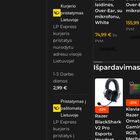
Over-E
laidinės,
Kurjerio
mikro
Over-Ear, su
pristatymas
mikrofonu,
Lietuvoje
White
155,9
LP Express
PVM
kurjeris
74,99
€
Su
pristatys
PVM
nurodytu
Į KREPŠELĮ
adresu visoje
Lietuvoje!
Išpardavimas
1-3 Darbo
dienos
2,99
€
Pristatymas į
-25%
paštomatą
Klavia
-22%
Razer
Lietuvoje
Razer
Ornat
LP Express
BlackShark
Gamin
V2 Pro
kurjeris
RGB,
Esports
pristatys į
Mech
Headset,