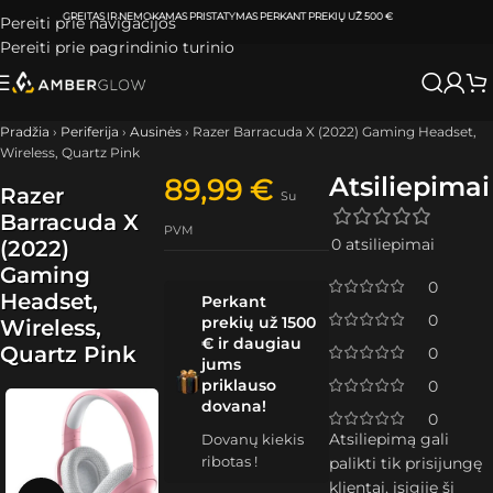
ATSIIMKITE UŽSAKYMĄ
KLAIPĖDOJE IR VILNIUJE
PER
0-3 DARBO DIENAS.
Pereiti prie navigacijos
Pereiti prie pagrindinio turinio
Pradžia
›
Periferija
›
Ausinės
›
Razer Barracuda X (2022) Gaming Headset,
Wireless, Quartz Pink
Atsiliepimai
89,99
€
Razer
Su
Barracuda X
PVM
0 atsiliepimai
(2022)
Gaming
0
Headset,
Perkant
0
prekių už 1500
Wireless,
€ ir daugiau
Quartz Pink
0
jums
priklauso
0
dovana!
0
Atsiliepimą gali
Dovanų kiekis
ribotas !
palikti tik prisijungę
klientai, įsigiję šį