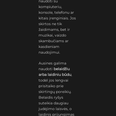
naudoti su
kompiuteriu,
konsole, telefonu ar
kitais įrenginiais. Jos
skirtos ne tik
žaidimams, bet ir
muzikai, vaizdo
skambučiams ar
kasdieniam
naudojimui.
Ausines galima
naudoti
belaidžiu
arba laidiniu būdu
,
todėl jos lengvai
prisitaiko prie
skirtingų poreikių.
Belaidis ryšys
suteikia daugiau
judėjimo laisvės, o
laidinis prijungimas