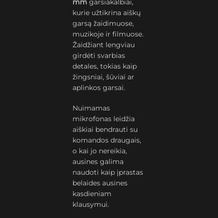
mm
garsiakalbiai,
kurie užtikrina aiškų
garsą žaidimuose,
muzikoje ir filmuose.
Žaidžiant lengviau
girdėti svarbias
detales, tokias kaip
žingsniai, šūviai ar
aplinkos garsai.
Nuimamas
mikrofonas leidžia
aiškiai bendrauti su
komandos draugais,
o kai jo nereikia,
ausines galima
naudoti kaip įprastas
belaides ausines
kasdieniam
klausymui.