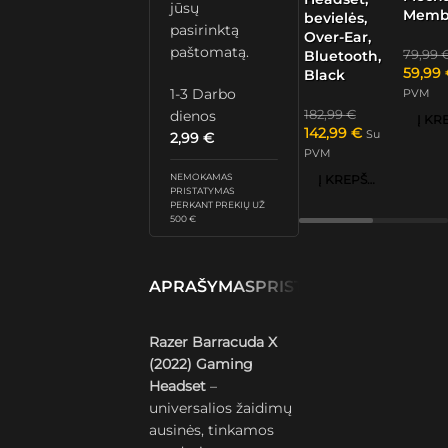
jūsų
Memb
bevielės,
pasirinktą
Over-Ear,
paštomatą.
79,99
Bluetooth,
59,99
Black
1-3 Darbo
PVM
dienos
182,99
€
142,99
€
Su
2,99
€
PVM
NEMOKAMAS
Į KREPŠELĮ
PRISTATYMAS
PERKANT PREKIŲ UŽ
500 €
APRAŠYMAS
PRISTATYMAS IR GRĄŽ
Razer Barracuda X
(2022) Gaming
Headset
–
universalios žaidimų
ausinės, tinkamos