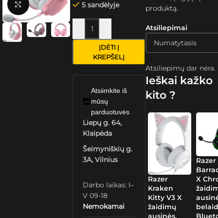
Spustelėkite, kad padidintumėte
5 sandėlyje
produktą.
Atsiliepimai
-
+
ĮDĖTI Į
KREPŠELĮ
Atsiliepimų dar nėra.
Ieškai kažko
Atsiimkite iš
kito ?
mūsų
parduotuvės
Liepų g. 64,
Klaipėda
Šeimyniškių g.
3A, Vilnius
Razer
Barra
X Ch
Razer
Darbo laikas: I–
žaidi
Kraken
V 09-18
ausinė
Kitty V3 X
Nemokamai
belaid
žaidimų
Bluet
ausinės,