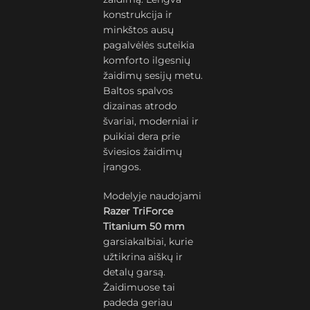
konstrukcija ir
minkštos ausų
pagalvėlės suteikia
komforto ilgesnių
žaidimų sesijų metu.
Baltos spalvos
dizainas atrodo
švariai, moderniai ir
puikiai dera prie
šviesios žaidimų
įrangos.
Modelyje naudojami
Razer TriForce
Titanium 50 mm
garsiakalbiai, kurie
užtikrina aiškų ir
detalų garsą.
Žaidimuose tai
padeda geriau