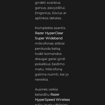
girdėti svarbius
garsus, pavyzdžiui,
žingsnius, šūvius ar
aplinkos detales.
Komplekte esantis
Razer HyperClear
Super Wideband
mikrofonas aiškiai
perduoda balsą,
todėl komandos
draugai gerai girdi
pokalbius žaidimo
metu. Mikrofoną
galima nuimti, kai jo
nereikia.
Ausinės veikia
belaidžiu
Razer
HyperSpeed Wireless
ryšiu, kuris užtikrina