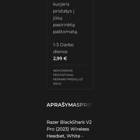
kurjeris
pristatys į
jūsų
pasirinktą
paštomatą.
1-3 Darbo
dienos
2,99
€
NEMOKAMAS
PRISTATYMAS
PERKANT PREKIŲ UŽ
500 €
APRAŠYMAS
PRISTATYMAS IR GRĄŽ
Razer BlackShark V2
Pro (2023) Wireless
Headset, White
–