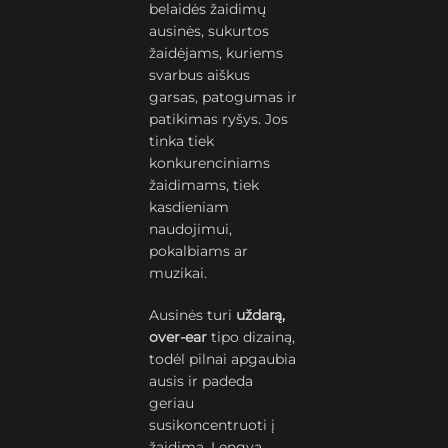
belaidės žaidimų
ausinės, sukurtos
žaidėjams, kuriems
svarbus aiškus
garsas, patogumas ir
patikimas ryšys. Jos
tinka tiek
konkurenciniams
žaidimams, tiek
kasdieniam
naudojimui,
pokalbiams ar
muzikai.
Ausinės turi
uždarą,
over-ear
tipo dizainą,
todėl pilnai apgaubia
ausis ir padeda
geriau
susikoncentruoti į
žaidimą. Lengva