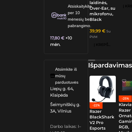
laidinės,
Atsiskaitykite
Over-Ear, su
per 10
mikrofonu,
mėnesių be
Black
pabrangimo.
39,99
€
Su
PVM
17,80
€
×10
mėn.
Į KREPŠELĮ
Išpardavimas
Atsiimkite iš
mūsų
parduotuvės
Liepų g. 64,
Klaipėda
-25%
Šeimyniškių g.
Klavia
-22%
Razer
3A, Vilnius
Razer
Ornat
BlackShark
Gamin
V2 Pro
Darbo laikas: I–
RGB,
Esports