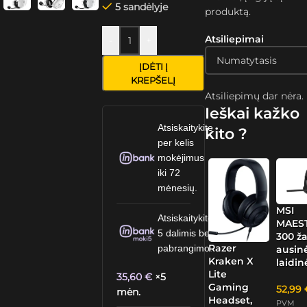
5 sandėlyje
produktą.
Atsiliepimai
-
+
ĮDĖTI Į
KREPŠELĮ
Atsiliepimų dar nėra.
Ieškai kažko
Atsiskaitykite
kito ?
per kelis
mokėjimus
iki 72
mėnesių.
MSI
Atsiskaitykite
MAES
5 dalimis be
300 ž
Razer
pabrangimo.
ausinė
Kraken X
laidin
Lite
35,60
€
×5
Gaming
52,99
mėn.
Headset,
PVM