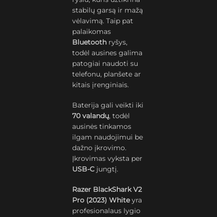
stabilų garsą ir mažą
vėlavimą. Taip pat
palaikomas
Bluetooth
ryšys,
todėl ausines galima
patogiai naudoti su
telefonu, planšete ar
kitais įrenginiais.
Baterija gali veikti iki
70 valandų
, todėl
ausinės tinkamos
ilgam naudojimui be
dažno įkrovimo.
Įkrovimas vyksta per
USB-C
jungtį.
Razer BlackShark V2
Pro (2023) White
yra
profesionalaus lygio