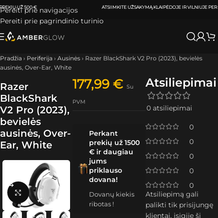
ATSIIMKITE UŽSAKYMĄ
KLAIPĖDOJE IR VILNIUJE
PER
0-3 DARBO DIENAS.
Pereiti prie navigacijos
Pereiti prie pagrindinio turinio
Pradžia
›
Periferija
›
Ausinės
›
Razer BlackShark V2 Pro (2023), bevielės
ausinės, Over-Ear, White
Atsiliepimai
177,99
€
Razer
Su
BlackShark
PVM
0 atsiliepimai
V2 Pro (2023),
bevielės
0
ausinės, Over-
Perkant
0
prekių už 1500
Ear, White
€ ir daugiau
0
jums
priklauso
0
dovana!
0
Spustelėkite, kad padidintumėte
Atsiliepimą gali
Dovanų kiekis
ribotas !
palikti tik prisijungę
klientai, įsigiję šį