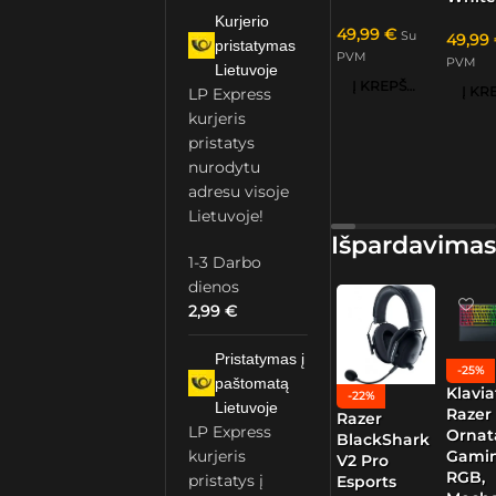
Kurjerio
49,99
€
Su
49,99
pristatymas
PVM
PVM
Lietuvoje
Į KREPŠELĮ
LP Express
kurjeris
pristatys
nurodytu
adresu visoje
Lietuvoje!
Išpardavimas
1-3 Darbo
dienos
2,99
€
Pristatymas į
-25%
paštomatą
Klavia
-22%
Lietuvoje
Razer
Razer
LP Express
Ornat
BlackShark
kurjeris
Gamin
V2 Pro
RGB,
pristatys į
Esports