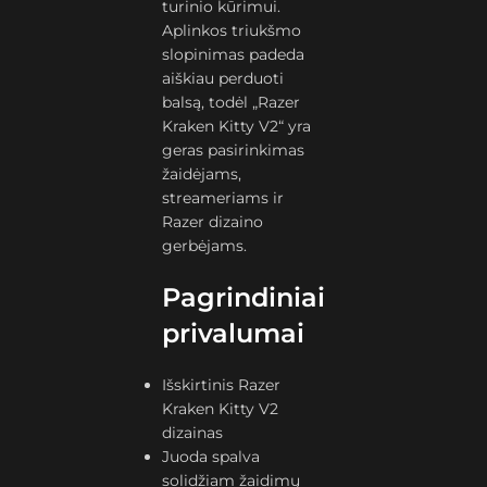
turinio kūrimui.
Aplinkos triukšmo
slopinimas padeda
aiškiau perduoti
balsą, todėl „Razer
Kraken Kitty V2“ yra
geras pasirinkimas
žaidėjams,
streameriams ir
Razer dizaino
gerbėjams.
Pagrindiniai
privalumai
Išskirtinis Razer
Kraken Kitty V2
dizainas
Juoda spalva
solidžiam žaidimų