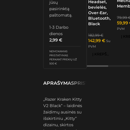
Mech
Headset,
jūsų
Memb
bevielės,
pasirinktą
Over-Ear,
paštomatą.
79,99
Bluetooth,
59,99
Black
1-3 Darbo
PVM
dienos
182,99
€
2,99
€
142,99
€
Su
PVM
NEMOKAMAS
Į KREPŠELĮ
PRISTATYMAS
PERKANT PREKIŲ UŽ
500 €
APRAŠYMAS
PRISTATYMAS IR GRĄŽ
„Razer Kraken Kitty
V2 Black“ – laidinės
žaidimų ausinės su
išskirtiniu „Kitty“
dizainu, skirtos