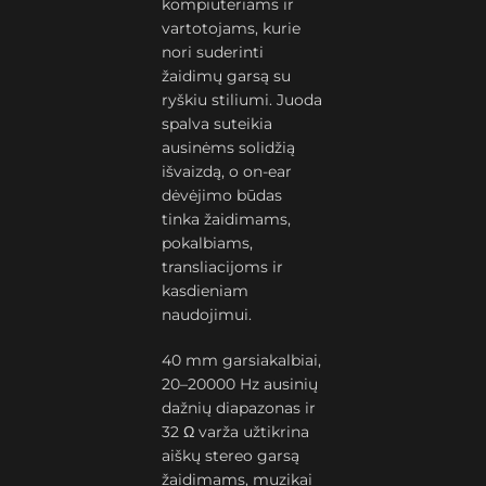
kompiuteriams ir
vartotojams, kurie
nori suderinti
žaidimų garsą su
ryškiu stiliumi. Juoda
spalva suteikia
ausinėms solidžią
išvaizdą, o on-ear
dėvėjimo būdas
tinka žaidimams,
pokalbiams,
transliacijoms ir
kasdieniam
naudojimui.
40 mm garsiakalbiai,
20–20000 Hz ausinių
dažnių diapazonas ir
32 Ω varža užtikrina
aiškų stereo garsą
žaidimams, muzikai