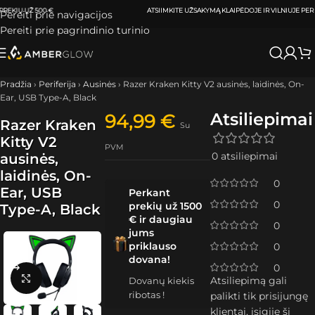
ATSIIMKITE UŽSAKYMĄ
KLAIPĖDOJE IR VILNIUJE
PER
0-3 DARBO DIENAS.
Pereiti prie navigacijos
Pereiti prie pagrindinio turinio
Pradžia
›
Periferija
›
Ausinės
›
Razer Kraken Kitty V2 ausinės, laidinės, On-
Ear, USB Type-A, Black
Atsiliepimai
94,99
€
Razer Kraken
Su
Kitty V2
PVM
0 atsiliepimai
ausinės,
laidinės, On-
0
Ear, USB
Perkant
0
prekių už 1500
Type-A, Black
€ ir daugiau
0
jums
priklauso
0
dovana!
0
Spustelėkite, kad padidintumėte
Atsiliepimą gali
Dovanų kiekis
ribotas !
palikti tik prisijungę
klientai, įsigiję šį