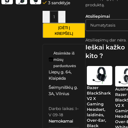
3 sandėlyje
produktą.
Atsiliepimai
-
+
ĮDĖTI Į
KREPŠELĮ
Atsiliepimų dar nėra.
Ieškai kažko
Atsiimkite iš
kito ?
mūsų
parduotuvės
Liepų g. 64,
Klaipėda
Šeimyniškių g.
Razer
Ausin
BlackShark
3A, Vilnius
Razer
V2 X
Black
Gaming
V2 X
Darbo laikas: I–
Headset,
Gami
V 09-18
laidinės,
Heads
Over-Ear,
Nemokamai
Over-E
Black
Whit