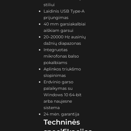
stiliui
Laidinis USB Type-A
prijungimas
40 mm garsiakalbiai
aiškiam garsui
20–20000 Hz ausinių
dažnių diapazonas
Integruotas
mikrofonas balso
pokalbiams
Aplinkos triukšmo
slopinimas
Erdvinio garso
palaikymas su
Windows 10 64-bit
arba naujesne
sistema
24 mėn. garantija
Techninės