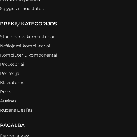
Sąlygos ir nuostatos
PREKIŲ KATEGORIJOS
Stacionarūs kompiuteriai
Nešiojami kompiuteriai
Kompiuterių komponentai
Procesoriai
Periferija
Klaviatūros
Pelės
Ausinės
Rudens Deal’as
PAGALBA
Darbo laikas: