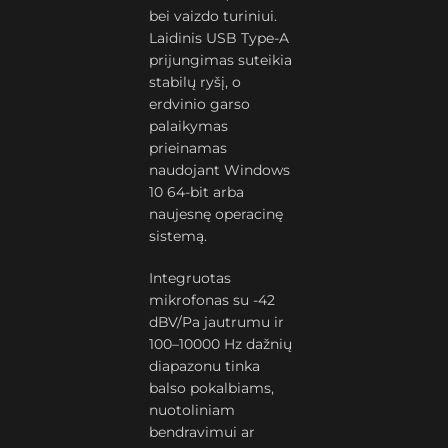
bei vaizdo turiniui.
Laidinis USB Type-A
prijungimas suteikia
stabilų ryšį, o
erdvinio garso
palaikymas
prieinamas
naudojant Windows
10 64-bit arba
naujesnę operacinę
sistemą.
Integruotas
mikrofonas su -42
dBV/Pa jautrumu ir
100–10000 Hz dažnių
diapazonu tinka
balso pokalbiams,
nuotoliniam
bendravimui ar