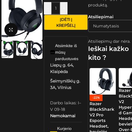
produktą.
-
+
Atsiliepimai
ĮDĖTI Į
KREPŠELĮ
Spustelėkite, kad padidintumėte
Atsiliepimų dar nėra.
Atsiimkite iš
Ieškai kažko
mūsų
kito ?
parduotuvės
Liepų g. 64,
Klaipėda
Šeimyniškių g.
3A, Vilnius
Razer
Black
-22%
V2
Darbo laikas: I–
Razer
Hype
BlackShark
V 09-18
d Ga
V2 Pro
Nemokamai
Heads
Esports
beviel
Headset,
Kurjerio
Over-E
bevielės,