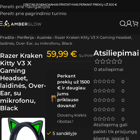
ATSIIMKITE UŽSAKYMĄ
KLAIPĖDOJE IR VILNIUJE
PER
0-3 DARBO DIENAS.
Pereiti prie navigacijos
Pereiti prie pagrindinio turinio
Pradžia
›
Periferija
›
Ausinės
›
Razer Kraken Kitty V3 X Gaming Headset,
laidinės, Over-Ear, su mikrofonu, Black
Atsiliepimai
59,99
€
Razer Kraken
Su PVM
Kitty V3 X
0 atsiliepimai
Gaming
Perkant
Headset,
0
prekių už 1500
laidinės, Over-
€ ir daugiau
0
Ear, su
jums
mikrofonu,
priklauso
0
dovana!
Black
0
Dovanų kiekis
0
ribotas !
Atsiliepimą gali
palikti tik prisijungę
5 sandėlyje
klientai, įsigiję šį