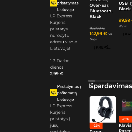
pristatymas
USB T
Over-Ear,
Black
Lietuvoje
Bluetooth,
LP Express
Black
99,99
kurjeris
PVM
182,99
€
pristatys
142,99
€
Su
nurodytu
PVM
adresu visoje
Į KREPŠELĮ
Lietuvoje!
1-3 Darbo
dienos
2,99
€
Išpardavimas
Pristatymas į
paštomatą
Lietuvoje
LP Express
kurjeris
pristatys į
-25%
Klavia
jūsų
-22%
Razer
pasirinktą
Razer