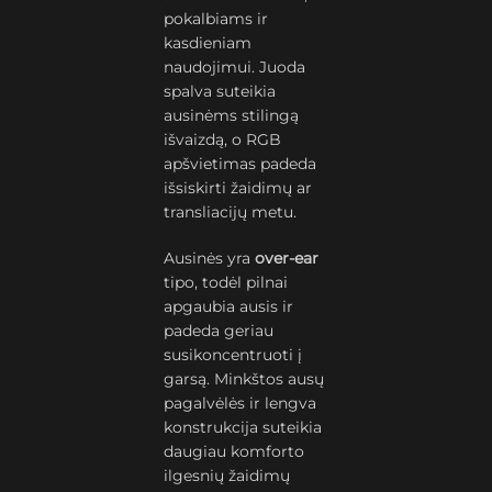
pokalbiams ir
kasdieniam
naudojimui. Juoda
spalva suteikia
ausinėms stilingą
išvaizdą, o RGB
apšvietimas padeda
išsiskirti žaidimų ar
transliacijų metu.
Ausinės yra
over-ear
tipo, todėl pilnai
apgaubia ausis ir
padeda geriau
susikoncentruoti į
garsą. Minkštos ausų
pagalvėlės ir lengva
konstrukcija suteikia
daugiau komforto
ilgesnių žaidimų