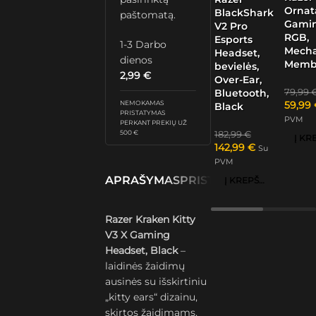
Ornat
BlackShark
paštomatą.
Gamin
V2 Pro
RGB,
Esports
1-3 Darbo
Mech
Headset,
dienos
Memb
bevielės,
2,99
€
Over-Ear,
79,99
Bluetooth,
59,99
NEMOKAMAS
Black
PRISTATYMAS
PVM
PERKANT PREKIŲ UŽ
500 €
182,99
€
142,99
€
Su
PVM
APRAŠYMAS
PRISTATYMAS IR GRĄŽ
Į KREPŠELĮ
Razer Kraken Kitty
V3 X Gaming
Headset, Black
–
laidinės žaidimų
ausinės su išskirtiniu
„kitty ears“ dizainu,
skirtos žaidimams,