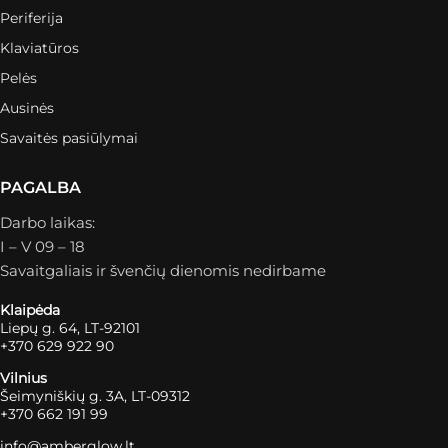
Periferija
Klaviatūros
Pelės
Ausinės
Savaitės pasiūlymai
PAGALBA
Darbo laikas:
I – V 09 – 18
Savaitgaliais ir švenčių dienomis nedirbame
Klaipėda
Liepų g. 64, LT-92101
+370 629 922 90
Vilnius
Šeimyniškių g. 3A, LT-09312
+370 662 191 99
info@amberglow.lt