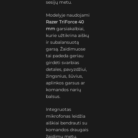
sesijų metu.
Modelyje naudojami
Razer TriForce 40
mm
garsiakalbiai,
kurie užtikrina aiškų
ir subalansuotą
garsą. Žaidimuose
tai padeda geriau
girdėti svarbias
detales, pavyzdžiui,
žingsnius, šūvius,
aplinkos garsus ar
komandos narių
balsus.
Integruotas
mikrofonas leidžia
aiškiai bendrauti su
komandos draugais
žaidimų metu,