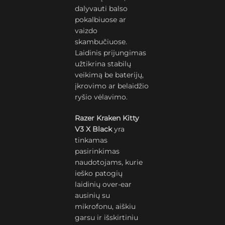
dalyvauti balso
pokalbiuose ar
vaizdo
skambučiuose.
Laidinis prijungimas
užtikrina stabilų
veikimą be baterijų,
įkrovimo ar belaidžio
ryšio vėlavimo.
Razer Kraken Kitty
V3 X Black
yra
tinkamas
pasirinkimas
naudotojams, kurie
ieško patogių
laidinių over-ear
ausinių su
mikrofonu, aiškiu
garsu ir išskirtiniu