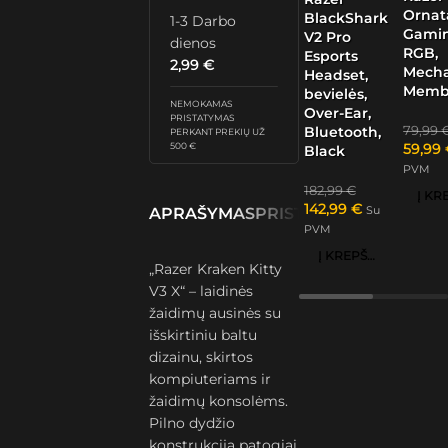
Ornat
BlackShark
1-3 Darbo
Gamin
V2 Pro
dienos
RGB,
Esports
2,99
€
Mech
Headset,
Memb
bevielės,
NEMOKAMAS
Over-Ear,
PRISTATYMAS
79,99
Bluetooth,
PERKANT PREKIŲ UŽ
59,99
500 €
Black
PVM
182,99
€
142,99
€
Su
APRAŠYMAS
PRISTATYMAS IR GRĄŽ
PVM
Į KREPŠELĮ
„Razer Kraken Kitty
V3 X“ – laidinės
žaidimų ausinės su
išskirtiniu baltu
dizainu, skirtos
kompiuteriams ir
žaidimų konsolėms.
Pilno dydžio
konstrukcija patogiai