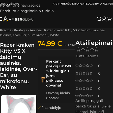
ATSIIMKITE UŽSAKYMĄ
KLAIPĖDOJE IR VILNIUJE
PER
0-3 DARBO DIENAS.
Pereiti prie navigacijos
Pereiti prie pagrindinio turinio
Pradžia
›
Periferija
›
Ausinės
›
Razer Kraken Kitty V3 X žaidimų ausinės,
laidinės, Over-Ear, su mikrofonu, White
Atsiliepimai
74,99
€
Razer Kraken
Su PVM
Kitty V3 X
0 atsiliepimai
žaidimų
Perkant
ausinės,
0
prekių už 1500
laidinės, Over-
€ ir daugiau
0
Ear, su
jums
mikrofonu,
priklauso
0
dovana!
White
0
Dovanų kiekis
0
ribotas !
Atsiliepimą gali
palikti tik prisijungę
1 sandėlyje
klientai, įsigiję šį