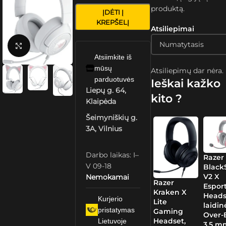
produktą.
ĮDĖTI Į
KREPŠELĮ
Atsiliepimai
Spustelėkite, kad padidintumėte
Atsiimkite iš
mūsų
Atsiliepimų dar nėra.
parduotuvės
Ieškai kažko
Liepų g. 64,
kito ?
Klaipėda
Šeimyniškių g.
3A, Vilnius
Darbo laikas: I–
Razer
V 09-18
Black
V2 X
Nemokamai
Razer
Espor
Kraken X
Heads
Kurjerio
Lite
laidin
pristatymas
Gaming
Over-E
Headset,
Lietuvoje
3.5 m