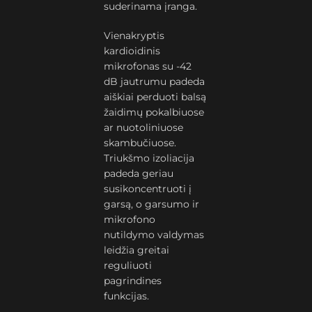
suderinama įranga.
Vienakryptis
kardioidinis
mikrofonas su -42
dB jautrumu padeda
aiškiai perduoti balsą
žaidimų pokalbiuose
ar nuotoliniuose
skambučiuose.
Triukšmo izoliacija
padeda geriau
susikoncentruoti į
garsą, o garsumo ir
mikrofono
nutildymo valdymas
leidžia greitai
reguliuoti
pagrindines
funkcijas.