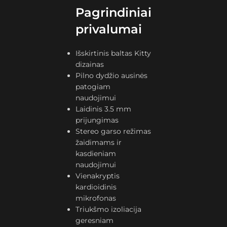
Pagrindiniai
privalumai
Išskirtinis baltas Kitty
dizainas
Pilno dydžio ausinės
patogiam
naudojimui
Laidinis 3.5 mm
prijungimas
Stereo garso režimas
žaidimams ir
kasdieniam
naudojimui
Vienakryptis
kardioidinis
mikrofonas
Triukšmo izoliacija
geresniam