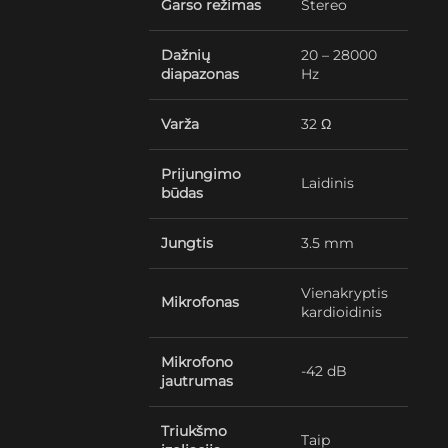
Garso režimas
Stereo
Dažnių
20 – 28000
diapazonas
Hz
Varža
32 Ω
Prijungimo
Laidinis
būdas
Jungtis
3.5 mm
Vienakryptis
Mikrofonas
kardioidinis
Mikrofono
-42 dB
jautrumas
Triukšmo
Taip