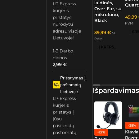
laidinės,
LP Express
Quart
Over-Ear, su
kurjeris
mikrofonu,
49,99
pristatys
Black
PVM
nurodytu
adresu visoje
39,99
€
Su
Lietuvoje!
PVM
Į KREPŠELĮ
1-3 Darbo
dienos
2,99
€
Pristatymas į
paštomatą
Išpardavimas
Lietuvoje
LP Express
kurjeris
pristatys į
jūsų
pasirinktą
-25%
Klavia
paštomatą.
-22%
Razer
Razer