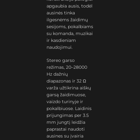
apgaubia ausis, todėl
ausinės tinka
ilgesnėms žaidimų
sesijoms, pokalbiams
su komanda, muzikai
ir kasdieniam
naudojimui.
Stereo garso
režimas, 20–28000
Hz dažnių
diapazonas ir 32 Ω
varža užtikrina aiškų
garsą žaidimuose,
vaizdo turinyje ir
pokalbiuose. Laidinis
prijungimas per 3.5
mm jungtį leidžia
paprastai naudoti
ausines su įvairia