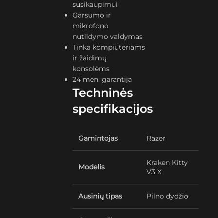
susikaupimui
Garsumo ir
mikrofono
nutildymo valdymas
Tinka kompiuteriams
ir žaidimų
konsolėms
24 mėn. garantija
Techninės
specifikacijos
Gamintojas
Razer
Kraken Kitty
Modelis
V3 X
Ausinių tipas
Pilno dydžio