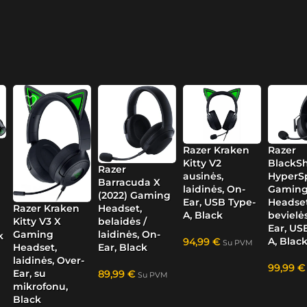
Razer Kraken
Razer
Kitty V2
BlackSh
Razer
ausinės,
HyperS
Barracuda X
laidinės, On-
Gamin
(2022) Gaming
Ear, USB Type-
Headset
Razer Kraken
Headset,
A, Black
bevielės
Kitty V3 X
belaidės /
Ear, US
Gaming
laidinės, On-
k
A, Blac
94,99
€
Su PVM
Headset,
Ear, Black
laidinės, Over-
99,99
€
Ear, su
89,99
€
Su PVM
mikrofonu,
Black