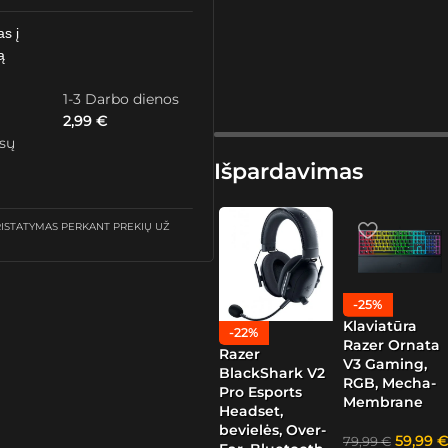
as į
ą
1-3 Darbo dienos
2,99
€
ūsų
Išpardavimas
STATYMAS PERKANT PREKIŲ UŽ
-25%
Klaviatūra
-22%
Razer Ornata
Razer
V3 Gaming,
BlackShark V2
RGB, Mecha-
Pro Esports
Membrane
Headset,
bevielės, Over-
59,99
€
79,99
€