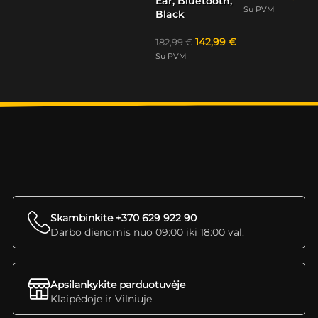
Ear, Bluetooth,
Su PVM
Black
142,99
€
182,99
€
Su PVM
Skambinkite +370 629 922 90
Darbo dienomis nuo 09:00 iki 18:00 val.
Apsilankykite parduotuvėje
Klaipėdoje ir Vilniuje