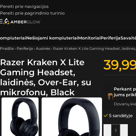
Pereiti prie navigacijos
Pereiti prie pagrindinio turinio
ompiuteriai
Nešiojami kompiuteriai
Monitoriai
Periferija
Savait
Pradžia
›
Periferija
›
Ausinės
›
Razer Kraken X Lite Gaming Headset, laidinės
Razer Kraken X Lite
39,9
Gaming Headset,
laidinės, Over-Ear, su
Perkant p
mikrofonu, Black
jums prik
Dovanų kiek
5 sandėlyje
-
+