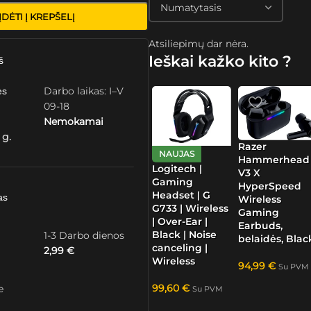
ĮDĖTI Į KREPŠELĮ
Atsiliepimų dar nėra.
Ieškai kažko kito ?
š
Darbo laikas: I–V
ės
09-18
Nemokamai
 g.
Razer
NAUJAS
Hammerhead
Logitech |
V3 X
Gaming
HyperSpeed
Headset | G
as
Wireless
G733 | Wireless
Gaming
| Over-Ear |
Earbuds,
Black | Noise
1-3 Darbo dienos
belaidės, Blac
canceling |
2,99
€
Wireless
94,99
€
Su PVM
99,60
€
e
Su PVM