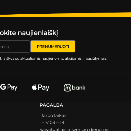
ite naujienlaiškį
l. laiškus su aktualiomis naujienomis, akcijomis ir pasiūlymais.
PAGALBA
Darbo laikas:
I – V 09 – 18
Savaitgaliais ir švenčių dienomis