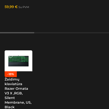
59,99
€
Su PVM
-18%
Žaidimų
klaviatūra
Razer Ornata
V3 X ,RGB,
Silent
Membrane, US,
Black