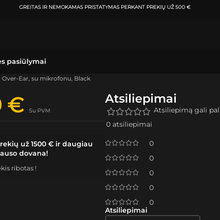
GREITAS IR NEMOKAMAS PRISTATYMAS
PERKANT PREKIŲ UŽ 500 €
ės pasiūlymai
, Over-Ear, su mikrofonu, Black
Atsiliepimai
9
€
Atsiliepimą gali pali
Su PVM
0 atsiliepimai
0
rekių už 1500 € ir daugiau
lauso dovana!
0
is ribotas !
0
0
0
Atsiliepimai