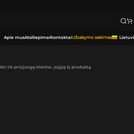
Apie mus
Atsiliepimai
Kontaktai
Lietuv
Užsakymo sekimas
kti tik prisijungę klientai, įsigiję šį produktą.