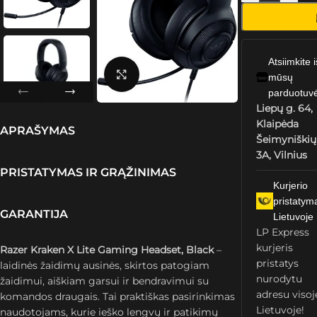
Atsiimkite i
Spustelėkite, kad padidintumėte
mūsų
parduotuv
Liepų g. 64,
Klaipėda
APRAŠYMAS
Šeimyniškių
3A, Vilnius
PRISTATYMAS IR GRĄŽINIMAS
Kurjerio
pristatym
GARANTIJA
Lietuvoje
LP Express
kurjeris
Razer Kraken X Lite Gaming Headset, Black
–
pristatys
laidinės žaidimų ausinės, skirtos patogiam
nurodytu
žaidimui, aiškiam garsui ir bendravimui su
adresu visoj
komandos draugais. Tai praktiškas pasirinkimas
Lietuvoje!
naudotojams, kurie ieško lengvų ir patikimų