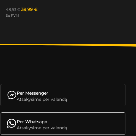
39,99
€
48,53
€
Su PVM
Per Messenger
Atsakysime per valandą
Per Whatsapp
Atsakysime per valandą