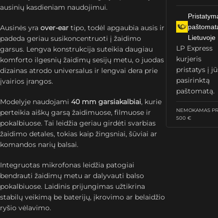
ausinių kasdieniam naudojimui.
Pristatym
paštomat
Ausinės yra
over-ear
tipo, todėl apgaubia ausis ir
Lietuvoje
padeda geriau susikoncentruoti į žaidimo
LP Express
garsus. Lengva konstrukcija suteikia daugiau
kurjeris
komforto ilgesnių žaidimų sesijų metu, o juodas
pristatys į j
dizainas atrodo universalus ir lengvai dera prie
pasirinktą
įvairios įrangos.
paštomatą.
Modelyje naudojami
40 mm garsiakalbiai
, kurie
NEMOKAMAS PRI
perteikia aiškų garsą žaidimuose, filmuose ir
500 €
pokalbiuose. Tai leidžia geriau girdėti svarbias
žaidimo detales, tokias kaip žingsniai, šūviai ar
komandos narių balsai.
Integruotas mikrofonas leidžia patogiai
bendrauti žaidimų metu ar dalyvauti balso
pokalbiuose. Laidinis prijungimas užtikrina
stabilų veikimą be baterijų, įkrovimo ar belaidžio
ryšio vėlavimo.