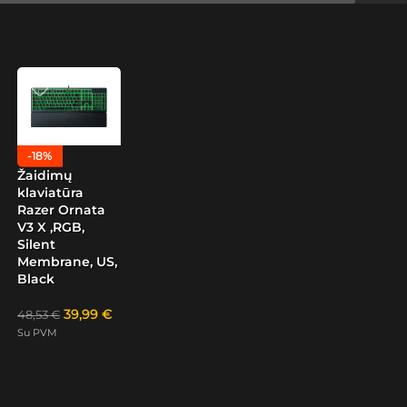
-18%
Žaidimų
klaviatūra
Razer Ornata
V3 X ,RGB,
Silent
Membrane, US,
Black
39,99
€
48,53
€
Su PVM