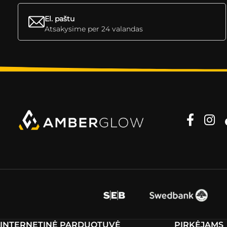
El. paštu
Atsakysime per 24 valandas
INTERNETINĖ PARDUOTUVĖ
PIRKĖJAMS