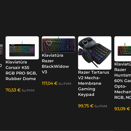
Klaviatūra
Razer
Klaviatūra
Klaviat
0
BlackWidow
Corsair K55
Razer
V3
Razer Tartarus
RGB PRO RGB,
Huntsm
V2 Mecha-
Rubber Dome
60% Ga
117,04
€
Membrane
Su PVM
Opto-
Gaming
70,53
€
Su PVM
Mechani
Keypad
RGB, N
99,75
€
Su PVM
93,09
€