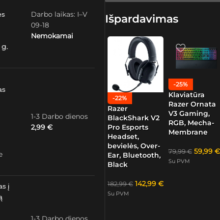
Darbo laikas: I–V
ės
Išpardavimas
09-18
Nemokamai
 g.
-25%
as
Klaviatūra
-22%
Razer Ornata
Razer
V3 Gaming,
1-3 Darbo dienos
BlackShark V2
RGB, Mecha-
2,99
€
Pro Esports
Membrane
Headset,
bevielės, Over-
59,99
€
79,99
€
e
Ear, Bluetooth,
Su PVM
Black
142,99
€
182,99
€
as į
Su PVM
ą
1-3 Darbo dienos