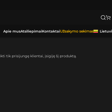
Apie mus
Atsiliepimai
Kontaktai
Lietuv
Užsakymo sekimas
kti tik prisijungę klientai, įsigiję šį produktą.