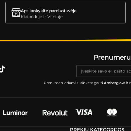
Apsilankykite parduotuvėje
Klaipėdoje ir Vilniuje
Prenumeruok
Prenumeruodami sutinkate gauti
Amberglow.lt
e
PREKIŲ KATEGORIJOS