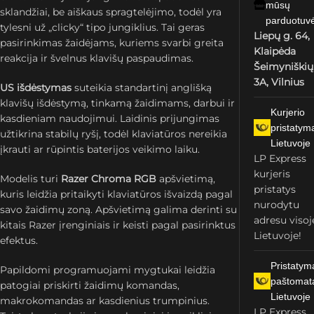
mūsų
sklandžiai, be aiškaus spragtelėjimo, todėl yra
parduotuv
tylesni už „clicky“ tipo jungiklius. Tai geras
Liepų g. 64,
pasirinkimas žaidėjams, kuriems svarbi greita
Klaipėda
reakcija ir švelnus klavišų paspaudimas.
Šeimyniškių
3A, Vilnius
US išdėstymas
suteikia standartinį anglišką
klavišų išdėstymą, tinkamą žaidimams, darbui ir
Kurjerio
kasdieniam naudojimui. Laidinis prijungimas
pristatym
užtikrina stabilų ryšį, todėl klaviatūros nereikia
Lietuvoje
įkrauti ar rūpintis baterijos veikimo laiku.
LP Express
kurjeris
Modelis turi
Razer Chroma RGB
apšvietimą,
pristatys
kuris leidžia pritaikyti klaviatūros išvaizdą pagal
nurodytu
savo žaidimų zoną. Apšvietimą galima derinti su
adresu visoj
kitais Razer įrenginiais ir keisti pagal pasirinktus
Lietuvoje!
efektus.
Pristatym
Papildomi programuojami mygtukai leidžia
paštomat
patogiai priskirti žaidimų komandas,
Lietuvoje
makrokomandas ar kasdienius trumpinius.
LP Express