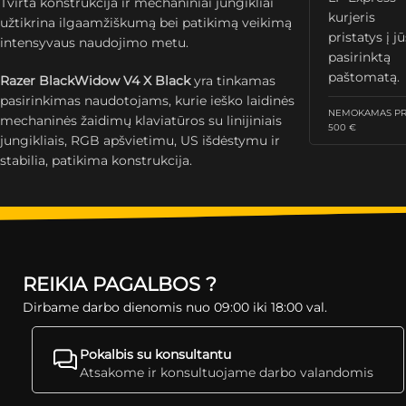
Tvirta konstrukcija ir mechaniniai jungikliai
kurjeris
užtikrina ilgaamžiškumą bei patikimą veikimą
pristatys į j
intensyvaus naudojimo metu.
pasirinktą
paštomatą.
Razer BlackWidow V4 X Black
yra tinkamas
pasirinkimas naudotojams, kurie ieško laidinės
NEMOKAMAS PRI
mechaninės žaidimų klaviatūros su linijiniais
500 €
jungikliais, RGB apšvietimu, US išdėstymu ir
stabilia, patikima konstrukcija.
REIKIA PAGALBOS ?
Dirbame darbo dienomis nuo 09:00 iki 18:00 val.
Pokalbis su konsultantu
Atsakome ir konsultuojame darbo valandomis