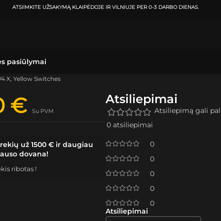
ATSIIMKITE UŽSAKYMĄ
KLAIPĖDOJE IR VILNIUJE
PER
0-3 DARBO DIENAS.
ės pasiūlymai
4 X, Yellow Switches
Atsiliepimai
0
€
Atsiliepimą gali pali
Su PVM
0 atsiliepimai
0
rekių už 1500 € ir daugiau
lauso dovana!
0
is ribotas !
0
0
0
Atsiliepimai