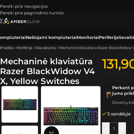
Pereiti prie navigacijos
Pereiti prie pagrindinio turinio
ompiuteriai
Nešiojami kompiuteriai
Monitoriai
Periferija
Savait
Pradžia
›
Periferija
›
Klaviatūros
›
Mechaninė klaviatūra Razer BlackWidow V
Mechaninė klaviatūra
131,9
Razer BlackWidow V4
X, Yellow Switches
Perkant p
jums prik
Dovanų kiek
5 sandėlyje
-
+
Spustelėkite, kad padidintumėte