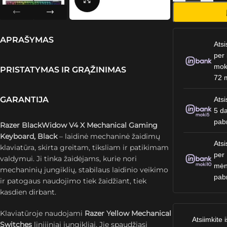
APRAŠYMAS
Atsi
per 
mok
PRISTATYMAS IR GRĄŽINIMAS
72 
GARANTIJA
Atsi
5 da
pab
Razer BlackWidow V4 X Mechanical Gaming
Keyboard, Black
– laidinė mechaninė žaidimų
Atsi
klaviatūra, skirta greitam, tiksliam ir patikimam
per
valdymui. Ji tinka žaidėjams, kurie nori
mėn
mechaninių jungiklių, stabilaus laidinio veikimo
pab
ir patogaus naudojimo tiek žaidžiant, tiek
kasdien dirbant.
Klaviatūroje naudojami
Razer Yellow Mechanical
Atsiimkite i
Switches
linijiniai jungikliai. Jie spaudžiasi