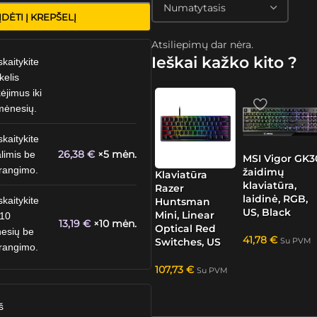
ĮDĖTI Į KREPŠELĮ
Atsiliepimų dar nėra.
Ieškai kažko kito ?
skaitykite
kelis
ėjimus iki
mėnesių.
skaitykite
26,38
€
×5 mėn.
limis be
MSI Vigor GK3
rangimo.
žaidimų
Klaviatūra
klaviatūra,
Razer
laidinė, RGB,
skaitykite
Huntsman
US, Black
Mini, Linear
 10
13,19
€
×10 mėn.
Optical Red
esių be
41,78
€
Switches, US
Su PVM
rangimo.
107,73
€
Su PVM
š