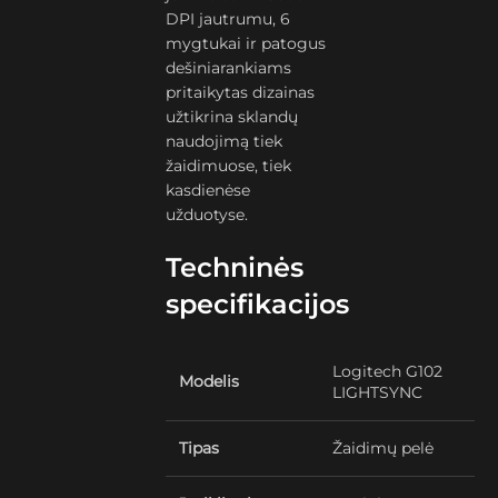
DPI jautrumu, 6
mygtukai ir patogus
dešiniarankiams
pritaikytas dizainas
užtikrina sklandų
naudojimą tiek
žaidimuose, tiek
kasdienėse
užduotyse.
Techninės
specifikacijos
Logitech G102
Modelis
LIGHTSYNC
Tipas
Žaidimų pelė