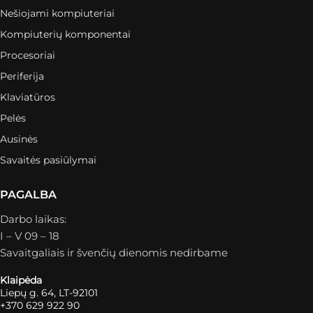
Nešiojami kompiuteriai
Kompiuterių komponentai
Procesoriai
Periferija
Klaviatūros
Pelės
Ausinės
Savaitės pasiūlymai
PAGALBA
Darbo laikas:
I – V 09 – 18
Savaitgaliais ir švenčių dienomis nedirbame
Klaipėda
Liepų g. 64, LT-92101
+370 629 922 90