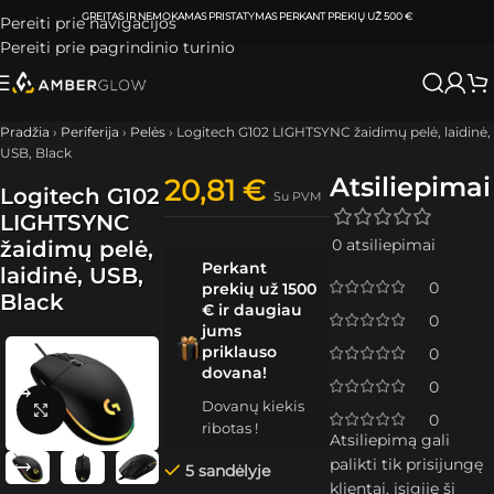
ATSIIMKITE UŽSAKYMĄ
KLAIPĖDOJE IR VILNIUJE
PER
0-3 DARBO DIENA
Pereiti prie navigacijos
Pereiti prie pagrindinio turinio
Pradžia
›
Periferija
›
Pelės
›
Logitech G102 LIGHTSYNC žaidimų pelė, laidinė,
USB, Black
Atsiliepimai
20,81
€
Logitech G102
Su PVM
LIGHTSYNC
0 atsiliepimai
žaidimų pelė,
Perkant
laidinė, USB,
0
prekių už 1500
Black
€ ir daugiau
0
jums
priklauso
0
dovana!
0
Dovanų kiekis
Spustelėkite, kad padidintumėte
0
ribotas !
Atsiliepimą gali
palikti tik prisijungę
5 sandėlyje
klientai, įsigiję šį