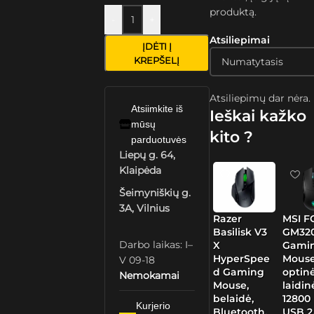
produktą.
-
+
Atsiliepimai
ĮDĖTI Į
KREPŠELĮ
Atsiliepimų dar nėra.
Atsiimkite iš
Ieškai kažko
mūsų
kito ?
parduotuvės
Liepų g. 64,
Klaipėda
Šeimyniškių g.
3A, Vilnius
Razer
MSI 
Basilisk V3
GM32
Darbo laikas: I–
X
Gami
HyperSpee
Mouse
V 09-18
d Gaming
optinė
Nemokamai
Mouse,
laidin
belaidė,
12800 
Kurjerio
Bluetooth,
USB 2.