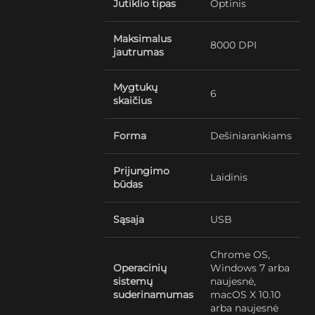
Jutiklio tipas
Optinis
Maksimalus
8000 DPI
jautrumas
Mygtukų
6
skaičius
Forma
Dešiniarankiams
Prijungimo
Laidinis
būdas
Sąsaja
USB
Chrome OS,
Operacinių
Windows 7 arba
sistemų
naujesnė,
suderinamumas
macOS X 10.10
arba naujesnė