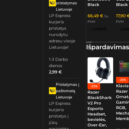
pristatymas
Black
Black
Lietuvoje
LP Express
66,49
€
17,90
Su
kurjeris
PVM
PVM
pristatys
Į KREPŠELĮ
nurodytu
adresu visoje
Išpardavimas
Lietuvoje!
1-3 Darbo
dienos
2,99
€
-25%
Pristatymas į
Klavia
-22%
paštomatą
Razer
Razer
Ornat
Lietuvoje
BlackShark
Gamin
V2 Pro
LP Express
RGB,
Esports
kurjeris
Mech
Headset,
pristatys į
Memb
bevielės,
jūsų
Over-Ear,
pasirinktą