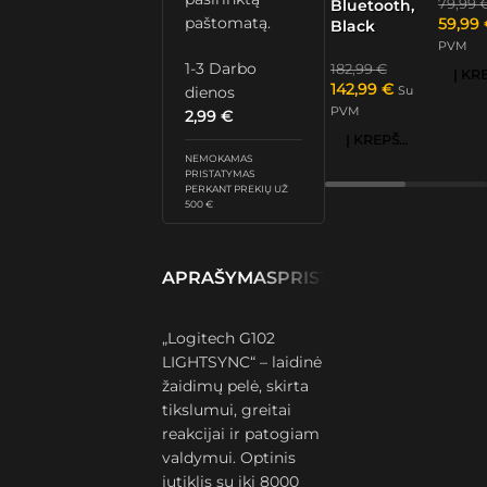
79,99
Bluetooth,
paštomatą.
59,99
Black
PVM
1-3 Darbo
182,99
€
142,99
€
dienos
Su
PVM
2,99
€
Į KREPŠELĮ
NEMOKAMAS
PRISTATYMAS
PERKANT PREKIŲ UŽ
500 €
APRAŠYMAS
PRISTATYMAS IR GRĄŽ
„Logitech G102
LIGHTSYNC“ – laidinė
žaidimų pelė, skirta
tikslumui, greitai
reakcijai ir patogiam
valdymui. Optinis
jutiklis su iki 8000