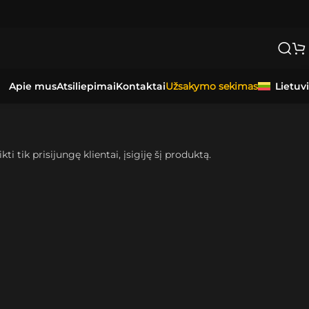
Apie mus
Atsiliepimai
Kontaktai
Lietuv
Užsakymo sekimas
kti tik prisijungę klientai, įsigiję šį produktą.