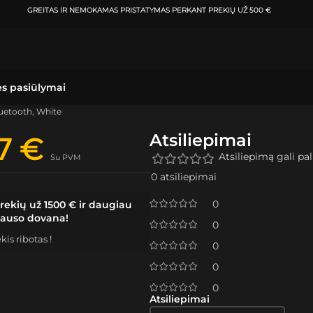
GREITAS IR NEMOKAMAS PRISTATYMAS
PERKANT PREKIŲ UŽ 500 €
ės pasiūlymai
luetooth, White
Atsiliepimai
27
€
Atsiliepimą gali pali
Su PVM
0 atsiliepimai
0
rekių už 1500 € ir daugiau
lauso dovana!
0
is ribotas !
0
0
0
Atsiliepimai