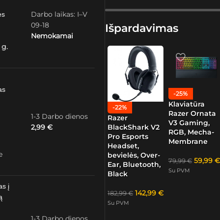
Darbo laikas: I–V
ės
09-18
Išpardavimas
Nemokamai
 g.
as
-25%
Klaviatūra
-22%
Razer Ornata
1-3 Darbo dienos
Razer
V3 Gaming,
2,99
€
BlackShark V2
RGB, Mecha-
Pro Esports
Membrane
Headset,
e
bevielės, Over-
59,99
€
79,99
€
Ear, Bluetooth,
Su PVM
Black
as į
142,99
€
182,99
€
ą
Su PVM
1-3 Darbo dienos