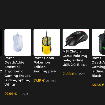
MSI Clutch
GM08 žaidimų
Razer
Razer Cobra
Razer
pelė, laidinė,
DeathAdder
Pokémon
DeathA
USB 2.0, Black
Essential
Edition
Gaming
2
Ergonomic
žaidimų pelė
laidinė,
21,88
€
Su PVM
Gaming Mouse,
Black
laidinė, optinė,
57,19
€
Su PVM
White
64,64
€
29,99
€
Su PVM