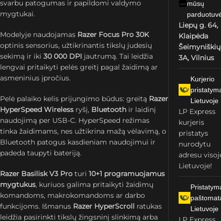
svarbu patogumas ir papildomi valdymo
mūsų
mygtukai.
parduotuv
Liepų g. 64,
Modelyje naudojamas
Razer Focus Pro 30K
Klaipėda
optinis sensorius, užtikrinantis tikslų judesių
Šeimyniškių
sekimą ir iki
30 000 DPI
jautrumą. Tai leidžia
3A, Vilnius
lengvai pritaikyti pelės greitį pagal žaidimą ar
asmeninius įpročius.
Kurjerio
pristatym
Pelė palaiko kelis prijungimo būdus: greitą
Razer
Lietuvoje
HyperSpeed Wireless
ryšį,
Bluetooth
ir laidinį
LP Express
naudojimą per USB-C. HyperSpeed režimas
kurjeris
tinka žaidimams, nes užtikrina mažą vėlavimą, o
pristatys
Bluetooth patogus kasdieniam naudojimui ir
nurodytu
padeda taupyti bateriją.
adresu visoj
Lietuvoje!
Razer Basilisk V3 Pro
turi
10+1 programuojamus
mygtukus
, kuriuos galima pritaikyti žaidimų
Pristatym
komandoms, makrokomandoms ar darbo
paštomat
funkcijoms. Išmanus
Razer HyperScroll
ratukas
Lietuvoje
leidžia pasirinkti tikslų žingsninį slinkimą arba
LP Express