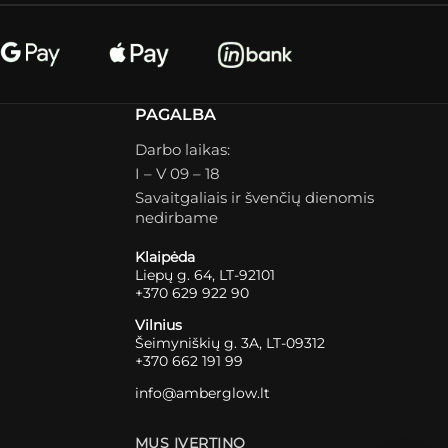
PAGALBA
Darbo laikas:
I – V 09 – 18
Savaitgaliais ir švenčių dienomis
nedirbame
Klaipėda
Liepų g. 64, LT-92101
+370 629 922 90
Vilnius
Šeimyniškių g. 3A, LT-09312
+370 662 191 99
info@amberglow.lt
MUS ĮVERTINO