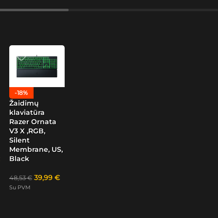
-18%
Žaidimų
klaviatūra
Razer Ornata
V3 X ,RGB,
Silent
Membrane, US,
Black
39,99
€
48,53
€
Su PVM