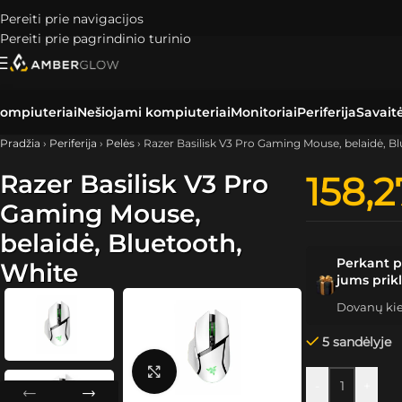
Pereiti prie navigacijos
Pereiti prie pagrindinio turinio
ompiuteriai
Nešiojami kompiuteriai
Monitoriai
Periferija
Savait
Pradžia
›
Periferija
›
Pelės
›
Razer Basilisk V3 Pro Gaming Mouse, belaidė, B
Razer Basilisk V3 Pro
158,
Gaming Mouse,
belaidė, Bluetooth,
Perkant p
White
jums prik
Dovanų kiek
5 sandėlyje
Spustelėkite, kad padidintumėte
-
+