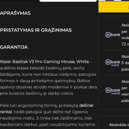
APRAŠYMAS
Atsi
PRISTATYMAS IR GRĄŽINIMAS
per 
mok
72 
GARANTIJA
Atsi
Razer Basilisk V3 Pro Gaming Mouse, White
–
5 da
aukštos klasės belaidė žaidimų pelė, skirta
pab
žaidėjams, kurie nori tikslaus valdymo, patogios
formos ir daug pritaikymo galimybių. Baltos
Atsi
spalvos dizainas atrodo moderniai ir puikiai dera
per
prie šviesios žaidimų ar darbo vietos.
mėn
pab
Pelė turi ergonominę formą, pritaikytą
dešinei
rankai
, todėl patogiai guli delne net ilgesnio
naudojimo metu. Ji tinka tiek žaidimams, tiek
kasdieniam darbui, ypač naudotojams, kuriems
Atsiimkite i