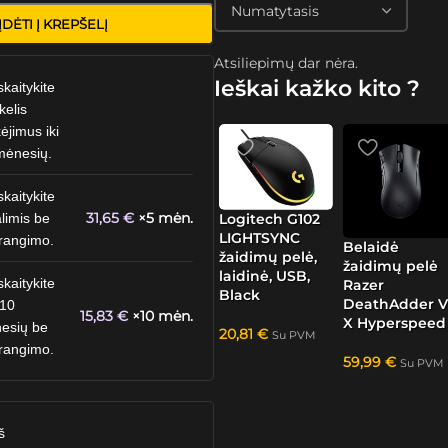
ĮDĖTI Į KREPŠELĮ
Atsiliepimų dar nėra.
Ieškai kažko kito ?
skaitykite
kelis
ėjimus iki
mėnesių.
skaitykite
31,65
€
×5 mėn.
Logitech G102
limis be
LIGHTSYNC
rangimo.
Belaidė
žaidimų pelė,
žaidimų pelė
laidinė, USB,
skaitykite
Razer
Black
DeathAdder V
 10
15,83
€
×10 mėn.
X Hyperspeed
esių be
20,81
€
Su PVM
rangimo.
59,99
€
Su PVM
š