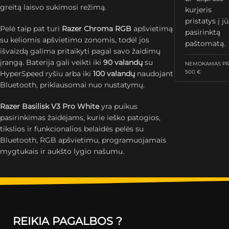
greitą laisvo sukimosi režimą.
kurjeris
pristatys į j
Pelė taip pat turi
Razer Chroma RGB
apšvietimą
pasirinktą
su keliomis apšvietimo zonomis, todėl jos
paštomatą.
išvaizdą galima pritaikyti pagal savo žaidimų
įrangą. Baterija gali veikti iki
90 valandų
su
NEMOKAMAS PRI
500 €
HyperSpeed ryšiu arba iki
100 valandų
naudojant
Bluetooth, priklausomai nuo nustatymų.
Razer Basilisk V3 Pro White
yra puikus
pasirinkimas žaidėjams, kurie ieško patogios,
tikslios ir funkcionalios belaidės pelės su
Bluetooth, RGB apšvietimu, programuojamais
mygtukais ir aukšto lygio našumu.
REIKIA PAGALBOS ?