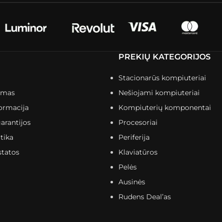
PREKIŲ KATEGORIJOS
Stacionarūs kompiuteriai
imas
Nešiojami kompiuteriai
ormacija
Kompiuterių komponentai
arantijos
Procesoriai
tika
Periferija
statos
Klaviatūros
Pelės
Ausinės
Rudens Deal’as