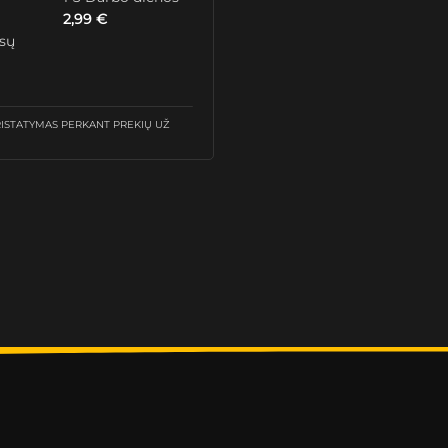
2,99
€
ūsų
STATYMAS PERKANT PREKIŲ UŽ