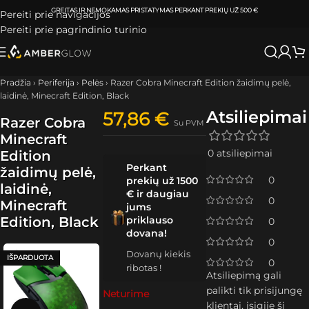
0 €
ATSIIMKITE UŽSAKYMĄ
KLAIPĖDOJE IR VILNIUJE
PER
0-3 DARBO D
Pereiti prie navigacijos
Pereiti prie pagrindinio turinio
Pradžia
›
Periferija
›
Pelės
›
Razer Cobra Minecraft Edition žaidimų pelė,
laidinė, Minecraft Edition, Black
Atsiliepimai
57,86
€
Razer Cobra
Su PVM
Minecraft
0 atsiliepimai
Edition
Perkant
žaidimų pelė,
0
prekių už 1500
laidinė,
€ ir daugiau
0
Minecraft
jums
Edition, Black
priklauso
0
dovana!
0
Dovanų kiekis
IŠPARDUOTA
0
ribotas !
Atsiliepimą gali
palikti tik prisijungę
Neturime
klientai, įsigiję šį