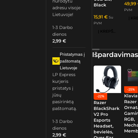
nurodytu
49,99
Black
adresu visoje
PVM
Lietuvoje!
15,91
€
Su
PVM
1-3 Darbo
Į KREPŠELĮ
dienos
2,99
€
Išpardavimas
Pristatymas į
paštomatą
Lietuvoje
LP Express
kurjeris
pristatys į
-25%
jūsų
Klavia
-22%
Razer
pasirinktą
Razer
Ornat
paštomatą.
BlackShark
Gamin
V2 Pro
RGB,
Esports
1-3 Darbo
Mech
Headset,
dienos
Memb
bevielės,
2,99
€
Over-Ear,