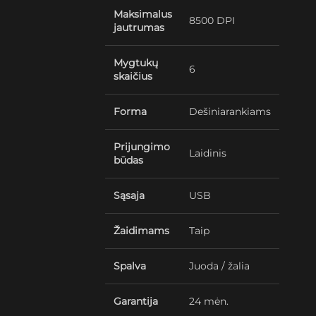
Maksimalus
8500 DPI
jautrumas
Mygtukų
6
skaičius
Forma
Dešiniarankiams
Prijungimo
Laidinis
būdas
Sąsaja
USB
Žaidimams
Taip
Spalva
Juoda / žalia
Garantija
24 mėn.