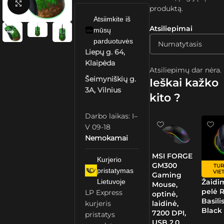
Spustelėkite, kad padidintumėte
produktą.
Atsiimkite iš
Atsiliepimai
mūsų
parduotuvės
Liepų g. 64,
Klaipėda
Atsiliepimų dar nėra.
Šeimyniškių g.
Ieškai kažko
3A, Vilnius
kito ?
Darbo laikas: I–
V 09-18
Nemokamai
MSI FORGE
Kurjerio
GM300
TUR
pristatymas
VIE
Gaming
Žaidi
Lietuvoje
Mouse,
pelė 
LP Express
optinė,
Basili
laidinė,
kurjeris
Black
7200 DPI,
pristatys
USB 2.0,