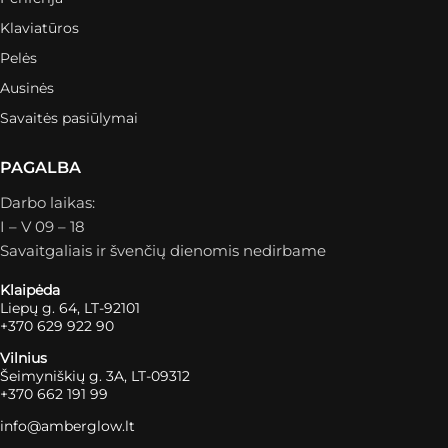
Klaviatūros
Pelės
Ausinės
Savaitės pasiūlymai
PAGALBA
Darbo laikas:
I – V 09 – 18
Savaitgaliais ir švenčių dienomis nedirbame
Klaipėda
Liepų g. 64, LT-92101
+370 629 922 90
Vilnius
Šeimyniškių g. 3A, LT-09312
+370 662 191 99
info@amberglow.lt