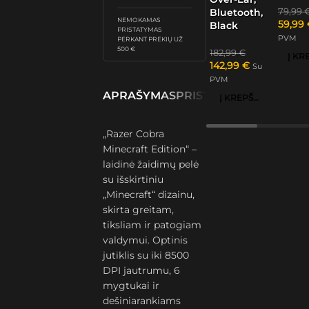
79,99
Bluetooth,
NEMOKAMAS
59,99
Black
PRISTATYMAS
PVM
PERKANT PREKIŲ UŽ
500 €
182,99
€
142,99
€
Su
PVM
APRAŠYMAS
PRISTATYMAS IR GRĄŽ
Į KREPŠELĮ
„Razer Cobra
Minecraft Edition“ –
laidinė žaidimų pelė
su išskirtiniu
„Minecraft“ dizainu,
skirta greitam,
tiksliam ir patogiam
valdymui. Optinis
jutiklis su iki 8500
DPI jautrumu, 6
mygtukai ir
dešiniarankiams