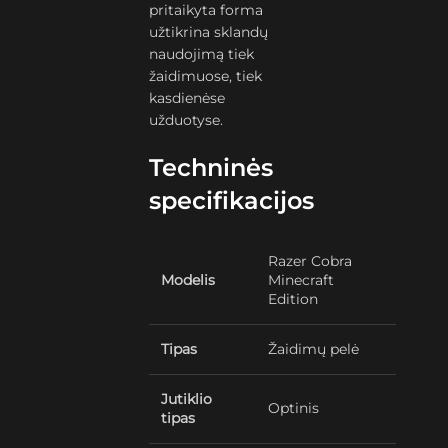
pritaikyta forma
užtikrina sklandų
naudojimą tiek
žaidimuose, tiek
kasdienėse
užduotyse.
Techninės
specifikacijos
Razer Cobra
Modelis
Minecraft
Edition
Tipas
Žaidimų pelė
Jutiklio
Optinis
tipas