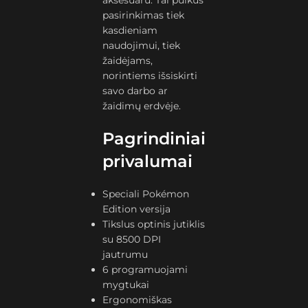
aksesuaru. Tai puikus
pasirinkimas tiek
kasdieniam
naudojimui, tiek
žaidėjams,
norintiems išsiskirti
savo darbo ar
žaidimų erdvėje.
Pagrindiniai
privalumai
Speciali Pokémon
Edition versija
Tikslus optinis jutiklis
su 8500 DPI
jautrumu
6 programuojami
mygtukai
Ergonomiškas