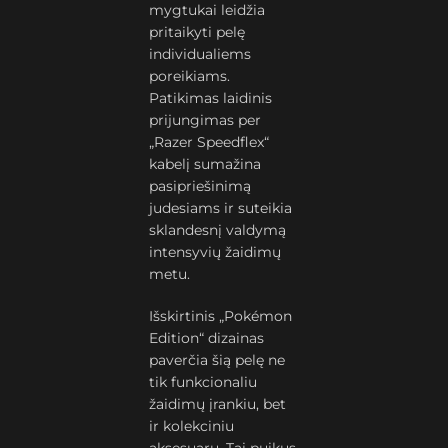
mygtukai leidžia
pritaikyti pelę
individualiems
poreikiams.
Patikimas laidinis
prijungimas per
„Razer Speedflex“
kabelį sumažina
pasipriešinimą
judesiams ir suteikia
sklandesnį valdymą
intensyvių žaidimų
metu.
Išskirtinis „Pokémon
Edition“ dizainas
paverčia šią pelę ne
tik funkcionaliu
žaidimų įrankiu, bet
ir kolekciniu