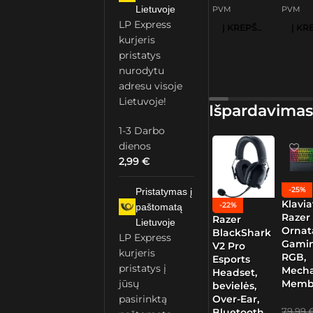
Lietuvoje
PVM
PVM
LP Express
Į KREPŠELĮ
kurjeris
pristatys
nurodytu
adresu visoje
Lietuvoje!
Išpardavimas
1-3 Darbo
dienos
2,99
€
-25%
Pristatymas į
Klavia
-22%
paštomatą
Razer
Razer
Lietuvoje
Ornat
BlackShark
LP Express
Gamin
V2 Pro
kurjeris
RGB,
Esports
pristatys į
Mech
Headset,
Memb
jūsų
bevielės,
pasirinktą
Over-Ear,
79,99
Bluetooth,