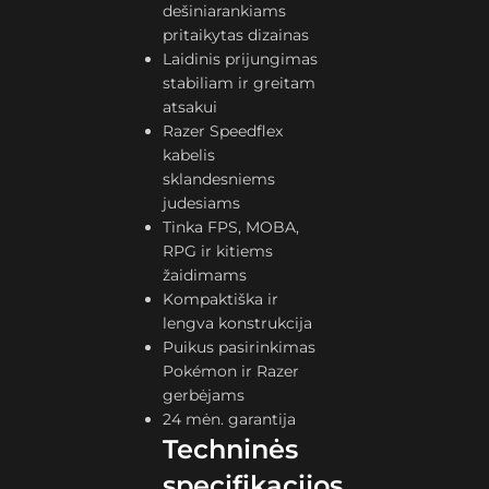
dešiniarankiams
pritaikytas dizainas
Laidinis prijungimas
stabiliam ir greitam
atsakui
Razer Speedflex
kabelis
sklandesniems
judesiams
Tinka FPS, MOBA,
RPG ir kitiems
žaidimams
Kompaktiška ir
lengva konstrukcija
Puikus pasirinkimas
Pokémon ir Razer
gerbėjams
24 mėn. garantija
Techninės
specifikacijos