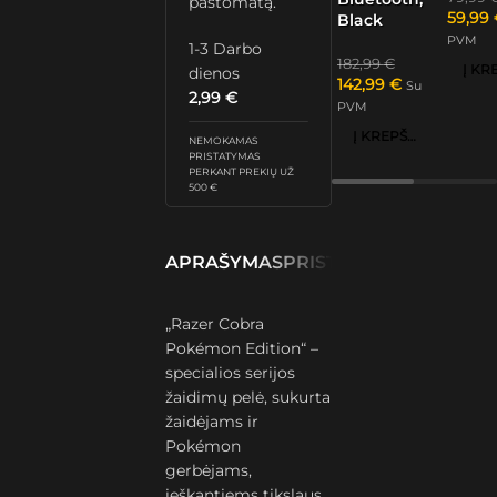
paštomatą.
59,99
Black
PVM
1-3 Darbo
182,99
€
dienos
142,99
€
Su
2,99
€
PVM
Į KREPŠELĮ
NEMOKAMAS
PRISTATYMAS
PERKANT PREKIŲ UŽ
500 €
APRAŠYMAS
PRISTATYMAS IR GRĄŽ
„Razer Cobra
Pokémon Edition“ –
specialios serijos
žaidimų pelė, sukurta
žaidėjams ir
Pokémon
gerbėjams,
ieškantiems tikslaus