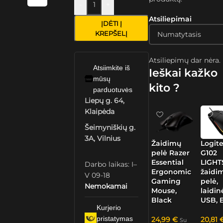
-
+
Atsiliepimai
ĮDĖTI Į
KREPŠELĮ
Atsiliepimų dar nėra.
Atsiimkite iš
Ieškai kažko
mūsų
kito ?
parduotuvės
Liepų g. 64,
Klaipėda
Šeimyniškių g.
3A, Vilnius
Žaidimų
Logit
pelė Razer
G102
Essential
LIGH
Darbo laikas: I–
Ergonomic
žaidi
V 09-18
Gaming
pelė,
Nemokamai
Mouse,
laidin
Black
USB, 
Kurjerio
pristatymas
24,99
€
20,81
Su