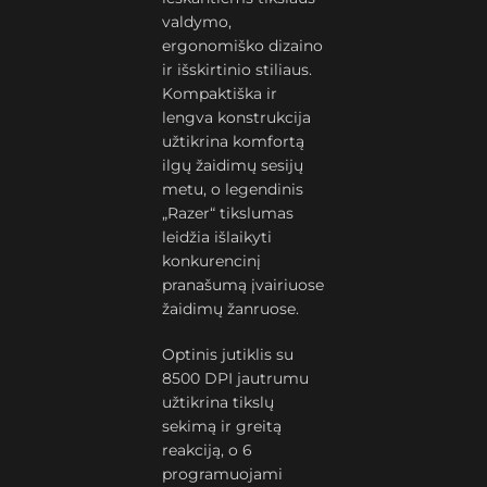
valdymo,
ergonomiško dizaino
ir išskirtinio stiliaus.
Kompaktiška ir
lengva konstrukcija
užtikrina komfortą
ilgų žaidimų sesijų
metu, o legendinis
„Razer“ tikslumas
leidžia išlaikyti
konkurencinį
pranašumą įvairiuose
žaidimų žanruose.
Optinis jutiklis su
8500 DPI jautrumu
užtikrina tikslų
sekimą ir greitą
reakciją, o 6
programuojami