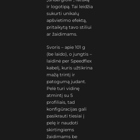
ir logotipą. Tai leidžia
sukurti unikalų
apšvietimo efektą,
pritaikytą tavo stiliui
ar žaidimams.
Svoris – apie 101 g
(be laido), o jungtis –
laidinė per Speedflex
kabelį, kuris užtikrina
mažą trintį ir
patogumą judant.
Pelė turi vidinę
atmintį su 5
profiliais, tad
konfigūracijas gali
pasikrauti tiesiai į
pelę ir naudoti
skirtingiems
žaidimams be