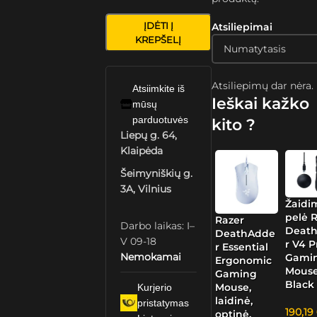
ĮDĖTI Į
Atsiliepimai
KREPŠELĮ
Atsiliepimų dar nėra.
Atsiimkite iš
Ieškai kažko
mūsų
parduotuvės
kito ?
Liepų g. 64,
Klaipėda
Šeimyniškių g.
3A, Vilnius
Žaidi
pelė 
Razer
Darbo laikas: I–
Deat
DeathAdde
V 09-18
r V4 P
r Essential
Nemokamai
Gami
Ergonomic
Mouse
Gaming
Black
Mouse,
Kurjerio
laidinė,
pristatymas
190,19
optinė,