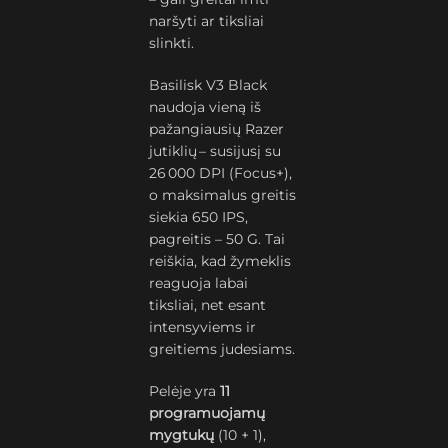
naršyti ar tiksliai
slinkti.
Basilisk V3 Black
naudoja vieną iš
pažangiausių Razer
jutiklių – susijusį su
26 000 DPI (Focus+),
o maksimalus greitis
siekia 650 IPS,
pagreitis – 50 G. Tai
reiškia, kad žymeklis
reaguoja labai
tiksliai, net esant
intensyviems ir
greitiems judesiams.
Pelėje yra
11
programuojamų
mygtukų
(10 + 1),