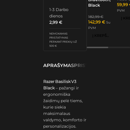
59,99
Black
1-3 Darbo
PVM
dienos
182,99
€
142,99
€
2,99
€
Su
PVM
NEMOKAMAS
Į KREPŠELĮ
PRISTATYMAS
PERKANT PREKIŲ UŽ
500 €
APRAŠYMAS
PRISTATYMAS IR GRĄŽ
Razer Basilisk V3
Black
– pažangi ir
ergonomiška
žaidimų pelė tiems,
kurie siekia
maksimalaus
valdymo, komforto ir
personalizacijos.