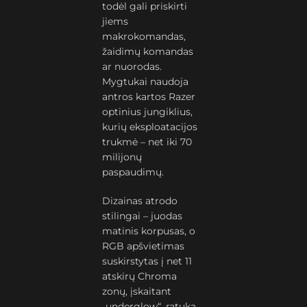
todėl gali priskirti
jiems
makrokomandas,
žaidimų komandas
ar nuorodas.
Mygtukai naudoja
antros kartos Razer
optinius jungiklius,
kurių eksploatacijos
trukmė – net iki 70
milijonų
paspaudimų.
Dizainas atrodo
stilingai – juodas
matinis korpusas, o
RGB apšvietimas
suskirstytas į net 11
atskirų Chroma
zonų, įskaitant
„underglow“, ratuką