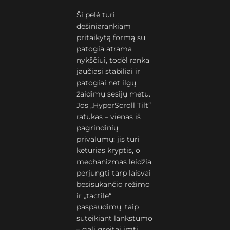
Ši pelė turi
dešiniarankiam
pritaikytą formą su
patogia atrama
nykščiui, todėl ranka
jaučiasi stabiliai ir
patogiai net ilgų
žaidimų sesijų metu.
Jos „HyperScroll Tilt“
ratukas – vienas iš
pagrindinių
privalumų: jis turi
keturias kryptis, o
mechanizmas leidžia
perjungti tarp laisvai
besisukančio režimo
ir „tactile“
paspaudimų, taip
suteikiant lankstumo
– gali greitai imti