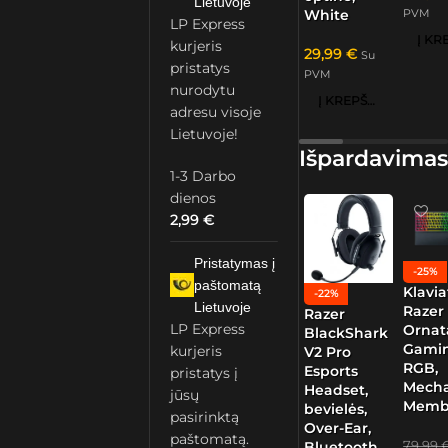
Lietuvoje
White
PVM
LP Express
kurjeris
29,99
€
Su
pristatys
PVM
nurodytu
Į KREPŠELĮ
adresu visoje
Lietuvoje!
Išpardavimas
1-3 Darbo
dienos
2,99
€
Pristatymas į
-25%
paštomatą
Klavia
-22%
Lietuvoje
Razer
Razer
LP Express
Ornat
BlackShark
Gamin
kurjeris
V2 Pro
RGB,
Esports
pristatys į
Mech
Headset,
jūsų
Memb
bevielės,
pasirinktą
Over-Ear,
paštomatą.
79,99
Bluetooth,