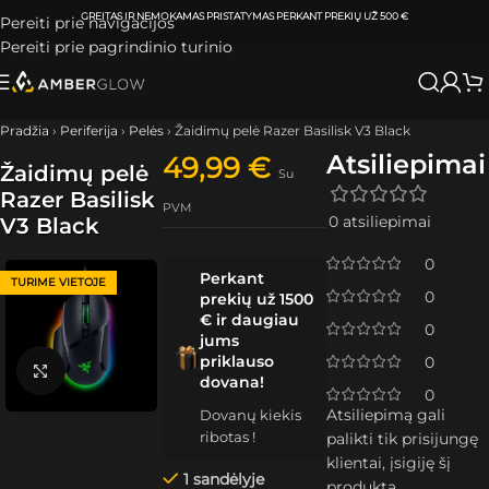
ATSIIMKITE UŽSAKYMĄ
KLAIPĖDOJE IR VILNIUJE
PER
0-3 DARBO DIENAS.
Pereiti prie navigacijos
Pereiti prie pagrindinio turinio
Pradžia
›
Periferija
›
Pelės
›
Žaidimų pelė Razer Basilisk V3 Black
Atsiliepimai
49,99
€
Žaidimų pelė
Su
Razer Basilisk
PVM
0 atsiliepimai
V3 Black
0
Perkant
TURIME VIETOJE
0
prekių už 1500
€ ir daugiau
0
jums
priklauso
0
Spustelėkite, kad padidintumėte
dovana!
0
Atsiliepimą gali
Dovanų kiekis
ribotas !
palikti tik prisijungę
klientai, įsigiję šį
1 sandėlyje
produktą.