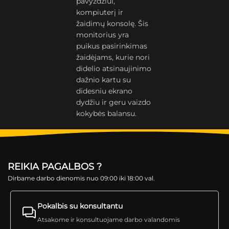
pavyzdžiui,
kompiuterį ir
žaidimų konsolę. Šis
monitorius yra
puikus pasirinkimas
žaidėjams, kurie nori
didelio atsinaujinimo
dažnio kartu su
didesniu ekrano
dydžiu ir geru vaizdo
kokybės balansu.
REIKIA PAGALBOS ?
Dirbame darbo dienomis nuo 09:00 iki 18:00 val.
Pokalbis su konsultantu
Atsakome ir konsultuojame darbo valandomis