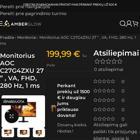
ATSIIMKITE UŽSAKYMĄ
KLAIPĖDOJE IR VILNIUJE
PER
0-3 DARBO DIENAS.
Pereiti prie navigacijos
Pereiti prie pagrindinio turinio
Pradžia
›
Monitoriai
›
Monitorius AOC C27G4ZXU 27 ” , VA, FHD, 280 Hz, 1
ms
Atsiliepimai
199,99
€
Monitorius
Su
AOC
PVM
0 atsiliepimai
C27G4ZXU 27
” , VA, FHD,
0
280 Hz, 1 ms
Perkant
0
prekių už 1500
€ ir daugiau
0
IŠPARDUOTA
jums
priklauso
0
dovana!
Spustelėkite, kad padidintumėte
0
Atsiliepimą gali
Dovanų kiekis
ribotas !
palikti tik prisijungę
klientai, įsigiję šį