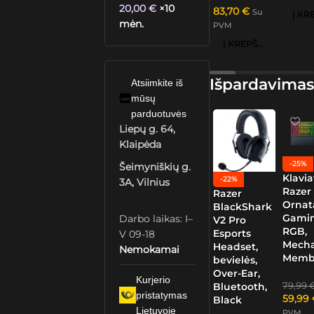
20,00
€
×10
83,70
€
Su
mėn.
PVM
Į KREPŠELĮ
Išpardavimas
Atsiimkite iš
mūsų
parduotuvės
Liepų g. 64,
Klaipėda
-25%
Šeimyniškių g.
Klavia
-22%
3A, Vilnius
Razer
Razer
Ornat
BlackShark
Gamin
Darbo laikas: I–
V2 Pro
RGB,
Esports
V 09-18
Mech
Headset,
Nemokamai
Memb
bevielės,
Over-Ear,
Kurjerio
79,99
Bluetooth,
pristatymas
59,99
Black
Lietuvoje
PVM