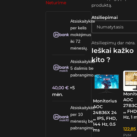
Neturime
produktą.
Atsiliepimai
Atsiskaitykite
per kelis
mokėjimus
iki 72
Atsiliepimų dar nėra.
mėnesių.
Ieškai kažko
kito ?
Atsiskaitykite
5 dalimis be
pabrangimo.
40,00
€
×5
Monit
mėn.
AOC
Monitorius
27B3C
AOC
Atsiskaitykite
„, FHD
24B36X 24
per 10
Hz, 1 
„, IPS, FHD,
mėnesių be
144 Hz, 0.5
pabrangimo.
122,8
ms
PVM