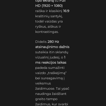
tipo ekraną
su
Full
HD (1920 × 1080)
raiška ir klasikinį
16:9
kraštinių santykį,
todėl vaizdas yra
ryškus, aiškus ir
kontrastingas.
Didelis
280 Hz
atsinaujinimo dažnis
suteikia itin sklandų
vizualinį judesį, o
1
ms reakcijos laikas
padeda sumažinti
vaizdo „traškėjimą“
bei sureagavimą į
veiksmus
žaidimuose. Tai ypač
naudinga žaidžiant
greito tempo
žaidimus, kur svarbi