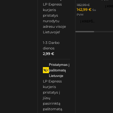
LP Express
182,99
€
142,99
€
kurjeris
Su
PVM
pristatys
nurodytu
Į KREPŠELĮ
adresu visoje
Lietuvoje!
1-3 Darbo
dienos
2,99
€
Pristatymas į
paštomatą
Lietuvoje
LP Express
kurjeris
pristatys į
jūsų
pasirinktą
paštomatą.