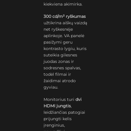
kiekviena akimirka.
300 cd/m² ryškumas
užtikrina aiškų vaizdą
net ryškesnėje
aplinkoje. VA panelė
pasižymi geru
kontrasto lygiu, kuris
suteikia gilesnes
juodas zonas ir
sodresnes spalvas,
todėl filmai ir
žaidimai atrodo
gyviau.
Monitorius turi
dvi
HDMI jungtis
,
leidžiančias patogiai
prijungti kelis
įrenginius,