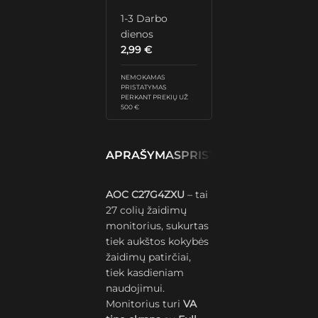
1-3 Darbo
dienos
2,99
€
NEMOKAMAS
PRISTATYMAS
PERKANT PREKIŲ UŽ
500 €
APRAŠYMAS
PRISTATYMAS IR GRĄŽ
AOC C27G4ZXU
– tai
27 colių žaidimų
monitorius, sukurtas
tiek aukštos kokybės
žaidimų patirčiai,
tiek kasdieniam
naudojimui.
Monitorius turi
VA