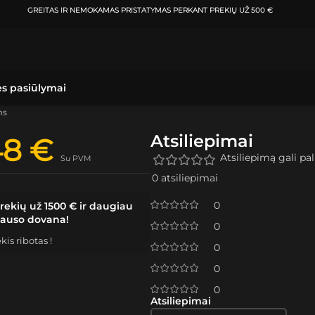
GREITAS IR NEMOKAMAS PRISTATYMAS
PERKANT PREKIŲ UŽ 500 €
ės pasiūlymai
ms
Atsiliepimai
48
€
Atsiliepimą gali pali
Su PVM
0 atsiliepimai
0
rekių už 1500 € ir daugiau
lauso dovana!
0
is ribotas !
0
0
0
Atsiliepimai