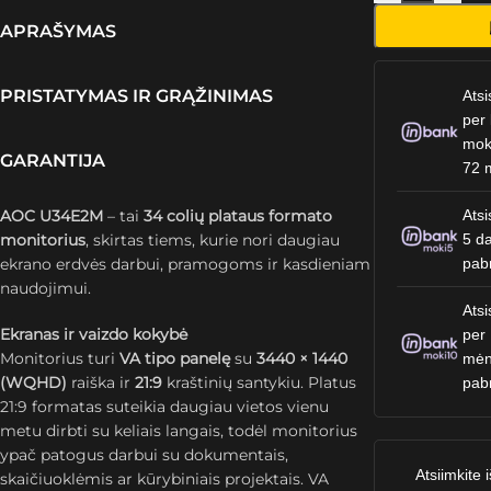
APRAŠYMAS
PRISTATYMAS IR GRĄŽINIMAS
Atsi
per 
mok
GARANTIJA
72 
AOC U34E2M
– tai
34 colių plataus formato
Atsi
monitorius
, skirtas tiems, kurie nori daugiau
5 da
ekrano erdvės darbui, pramogoms ir kasdieniam
pab
naudojimui.
Atsi
Ekranas ir vaizdo kokybė
per
Monitorius turi
VA tipo panelę
su
3440 × 1440
mėn
(WQHD)
raiška ir
21:9
kraštinių santykiu. Platus
pab
21:9 formatas suteikia daugiau vietos vienu
metu dirbti su keliais langais, todėl monitorius
ypač patogus darbui su dokumentais,
Atsiimkite i
skaičiuoklėmis ar kūrybiniais projektais. VA