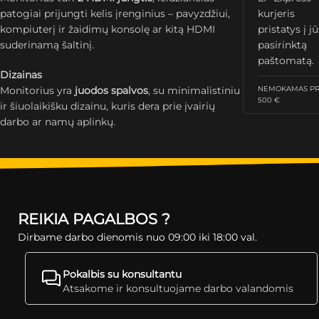
patogiai prijungti kelis įrenginius – pavyzdžiui,
kurjeris
kompiuterį ir žaidimų konsolę ar kitą HDMI
pristatys į j
suderinamą šaltinį.
pasirinktą
paštomatą.
Dizainas
Monitorius yra
juodos spalvos
, su minimalistiniu
NEMOKAMAS PRI
500 €
ir šiuolaikišku dizainu, kuris dera prie įvairių
darbo ar namų aplinkų.
REIKIA PAGALBOS ?
Dirbame darbo dienomis nuo 09:00 iki 18:00 val.
Pokalbis su konsultantu
Atsakome ir konsultuojame darbo valandomis