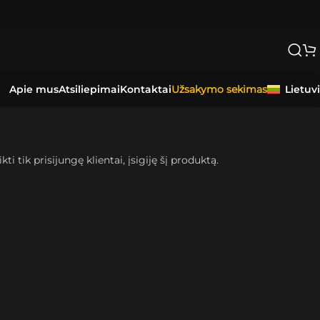
Apie mus
Atsiliepimai
Kontaktai
Lietuv
Užsakymo sekimas
kti tik prisijungę klientai, įsigiję šį produktą.