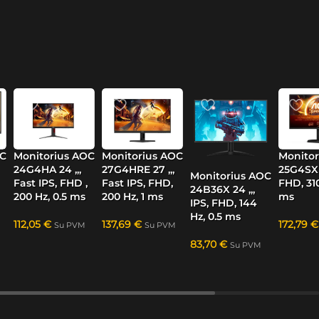
OC
Monitorius AOC
Monitorius AOC
Monitor
24G4HA 24 „,
27G4HRE 27 „,
25G4SXU
Monitorius AOC
Fast IPS, FHD ,
Fast IPS, FHD,
FHD, 310
24B36X 24 „,
200 Hz, 0.5 ms
200 Hz, 1 ms
ms
IPS, FHD, 144
Hz, 0.5 ms
112,05
€
137,69
€
172,79
€
Su PVM
Su PVM
83,70
€
Su PVM