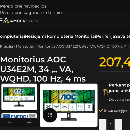
Pereiti prie navigacijos
Pereiti prie pagrindinio turinio
ompiuteriai
Nešiojami kompiuteriai
Monitoriai
Periferija
Savait
Pradžia
›
Monitoriai
›
Monitorius AOC U34E2M, 34 „, VA, WQHD, 100 Hz, 4 
Monitorius AOC
207,
U34E2M, 34 „, VA,
WQHD, 100 Hz, 4 ms
Perkant p
jums prik
Dovanų kiek
5 sandėlyje
Spustelėkite, kad padidintumėte
-
+