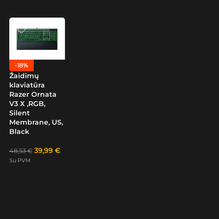
-18%
Žaidimų
klaviatūra
Razer Ornata
V3 X ,RGB,
Silent
Membrane, US,
Black
39,99
€
48,53
€
Su PVM