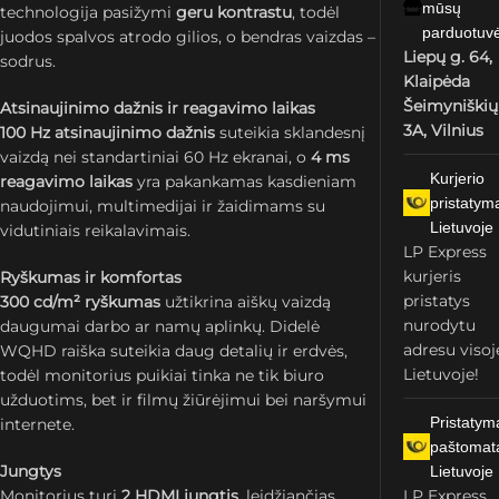
mūsų
technologija pasižymi
geru kontrastu
, todėl
parduotuv
juodos spalvos atrodo gilios, o bendras vaizdas –
Liepų g. 64,
sodrus.
Klaipėda
Šeimyniškių
Atsinaujinimo dažnis ir reagavimo laikas
3A, Vilnius
100 Hz atsinaujinimo dažnis
suteikia sklandesnį
vaizdą nei standartiniai 60 Hz ekranai, o
4 ms
Kurjerio
reagavimo laikas
yra pakankamas kasdieniam
pristatym
naudojimui, multimedijai ir žaidimams su
Lietuvoje
vidutiniais reikalavimais.
LP Express
kurjeris
Ryškumas ir komfortas
pristatys
300 cd/m² ryškumas
užtikrina aiškų vaizdą
nurodytu
daugumai darbo ar namų aplinkų. Didelė
adresu visoj
WQHD raiška suteikia daug detalių ir erdvės,
Lietuvoje!
todėl monitorius puikiai tinka ne tik biuro
užduotims, bet ir filmų žiūrėjimui bei naršymui
Pristatym
internete.
paštomat
Jungtys
Lietuvoje
Monitorius turi
2 HDMI jungtis
, leidžiančias
LP Express