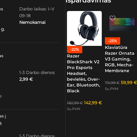
Išpardavimas
Darbo laikas: I–V
ės
09-18
Nemokamai
 g.
-25%
Klaviatūra
-22%
Razer Ornata
as
Razer
V3 Gaming,
BlackShark V2
RGB, Mecha-
Pro Esports
Membrane
1-3 Darbo dienos
Headset,
2,99
€
bevielės, Over-
59,99
€
79,99
€
Ear, Bluetooth,
Su PVM
Black
e
142,99
€
182,99
€
Su PVM
as į
ą
1-3 Darbo dienos