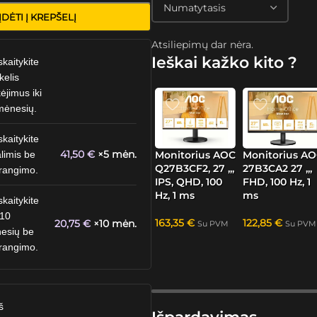
ĮDĖTI Į KREPŠELĮ
Atsiliepimų dar nėra.
Ieškai kažko kito ?
skaitykite
kelis
ėjimus iki
mėnesių.
skaitykite
41,50
€
×5 mėn.
Monitorius AOC
Monitorius A
limis be
Q27B3CF2, 27 „,
27B3CA2 27 „,
rangimo.
IPS, QHD, 100
FHD, 100 Hz, 1
Hz, 1 ms
ms
skaitykite
 10
163,35
€
122,85
€
20,75
€
×10 mėn.
Su PVM
Su PVM
esių be
rangimo.
š