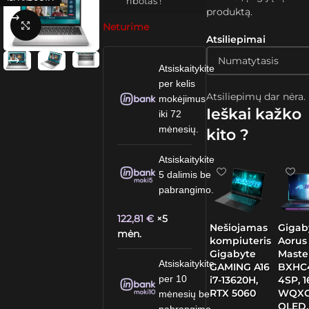
ribotas !
produktą.
Spustelėkite, kad padidintumėte
Neturime
Atsiliepimai
Atsiskaitykite
per kelis
Atsiliepimų dar nėra.
mokėjimus
Ieškai kažko
iki 72
mėnesių.
kito ?
Atsiskaitykite
5 dalimis be
pabrangimo.
122,81
€
×5
Nešiojamas
Gigab
mėn.
kompiuteris
Aorus
Gigabyte
Maste
Atsiskaitykite
GAMING A16
BXHC
per 10
i7-13620H,
4SP, 1
RTX 5060
WQX
mėnesių be
OLED, 