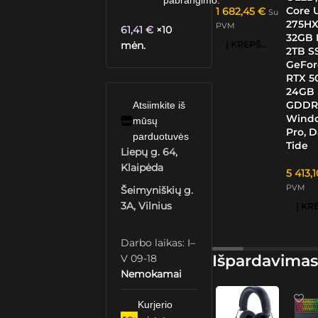
pabrangimo.
Core U
1 682,45
€
Su
275HX
PVM
61,41
€
×10
32GB 
Į KREPŠELĮ
mėn.
2TB S
GeFor
RTX 5
24GB
GDDR
Atsiimkite iš
Windo
mūsų
Pro, 
parduotuvės
Tide
Liepų g. 64,
Klaipėda
5 413,
PVM
Šeimyniškių g.
3A, Vilnius
Darbo laikas: I–
Išpardavimas
V 09-18
Nemokamai
Kurjerio