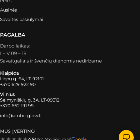
Pelės
Ausinės
Savaitės pasiūlymai
PAGALBA
Darbo laikas:
I – V 09 – 18
Savaitgaliais ir švenčių dienomis nedirbame
Klaipėda
Liepų g. 64, LT-92101
+370 629 922 90
Vilnius
Šeimyniškių g. 3A, LT-09312
+370 662 191 99
info@amberglow.lt
MUS ĮVERTINO
4.9
(152 Atsiliepimai)