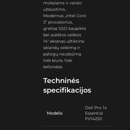
mokslams ir verslo
užduotims.
Modernus „Intel Core
3“ procesorius,
greitas SSD kaupiklis
bei aukštos raiškos
14″ ekranas užtikrina
sklandų veikimą ir
patogų naudojimą
tiek biure, tiek
kelionėse.
Techninės
specifikacijos
Dell Pro 14
Modelis
Essential
PV14250