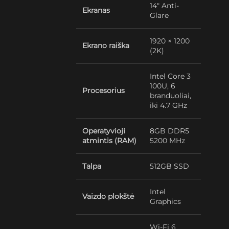
14″ Anti-
Ekranas
Glare
1920 × 1200
Ekrano raiška
(2K)
Intel Core 3
100U, 6
Procesorius
branduoliai,
iki 4.7 GHz
Operatyvioji
8GB DDR5
atmintis (RAM)
5200 MHz
Talpa
512GB SSD
Intel
Vaizdo plokštė
Graphics
Wi-Fi 6