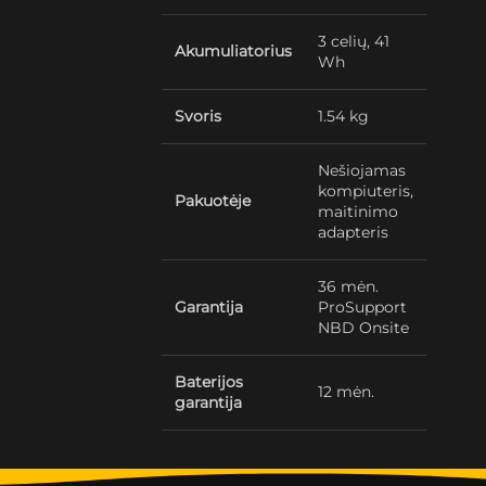
3 celių, 41
Akumuliatorius
Wh
Svoris
1.54 kg
Nešiojamas
kompiuteris,
Pakuotėje
maitinimo
adapteris
36 mėn.
Garantija
ProSupport
NBD Onsite
Baterijos
12 mėn.
garantija