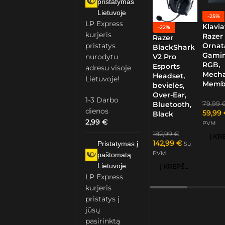
pristatymas
Lietuvoje
-25%
LP Express
Klavia
-22%
kurjeris
Razer
Razer
Ornat
pristatys
BlackShark
Gamin
nurodytu
V2 Pro
RGB,
Esports
adresu visoje
Mech
Headset,
Lietuvoje!
Memb
bevielės,
Over-Ear,
1-3 Darbo
79,99
Bluetooth,
dienos
59,99
Black
2,99
€
PVM
182,99
€
142,99
€
Pristatymas į
Su
PVM
paštomatą
Lietuvoje
Į KREPŠELĮ
LP Express
kurjeris
pristatys į
jūsų
pasirinktą