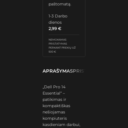
paštomatą.
1-3 Darbo
dienos
2,99
€
NEMOKAMAS
PRISTATYMAS
PERKANT PREKIŲ UŽ
500 €
APRAŠYMAS
PRISTATYMAS IR GRĄŽ
„Dell Pro 14
Essential“ –
patikimas ir
kompaktiškas
nešiojamas
kompiuteris
kasdieniam darbui,