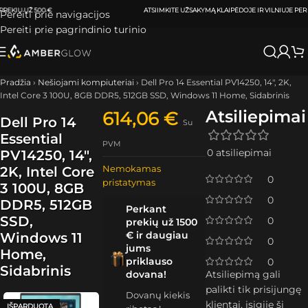
ATSIIMKITE UŽSAKYMĄ
KLAIPĖDOJE IR VILNIUJE
PER
0-3 DARBO DIENAS.
Pereiti prie navigacijos
Pereiti prie pagrindinio turinio
Pradžia
›
Nešiojami kompiuteriai
›
Dell Pro 14 Essential PV14250, 14″, 2K,
Intel Core 3 100U, 8GB DDR5, 512GB SSD, Windows 11 Home, Sidabrinis
Atsiliepimai
614,06
€
Dell Pro 14
Su
Essential
PVM
0 atsiliepimai
PV14250, 14″,
Nemokamas
2K, Intel Core
0
pristatymas
3 100U, 8GB
0
DDR5, 512GB
Perkant
SSD,
0
prekių už 1500
€ ir daugiau
Windows 11
0
jums
Home,
priklauso
0
Sidabrinis
dovana!
Atsiliepimą gali
palikti tik prisijungę
Dovanų kiekis
klientai, įsigiję šį
IŠPARDUOTA