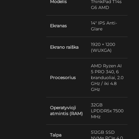
Modelis
ThinkPad T14s
G6 AMD
14″ IPS Anti-
Ekranas
Glare
1920 × 1200
Ekrano raiška
(WUXGA)
AMD Ryzen AI
5 PRO 340, 6
Procesorius
branduoliai, 2.0
GHz / iki 4.8
GHz
32GB
Operatyvioji
LPDDR5x 7500
atmintis (RAM)
MHz
512GB SSD
Talpa
NVMe PCIe 4.0