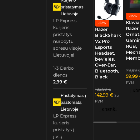
Kurjerio
pristatymas
Lietuvoje
-25%
LP Express
Klavia
-22%
kurjeris
Razer
Razer
Ornat
pristatys
BlackShark
Gamin
nurodytu
V2 Pro
RGB,
Esports
adresu visoje
Mech
Headset,
Lietuvoje!
Memb
bevielės,
Over-Ear,
1-3 Darbo
79,99
Bluetooth,
dienos
59,99
Black
2,99
€
PVM
182,99
€
142,99
€
Pristatymas į
Su
PVM
paštomatą
Lietuvoje
Į KREPŠELĮ
LP Express
kurjeris
pristatys į
jūsų