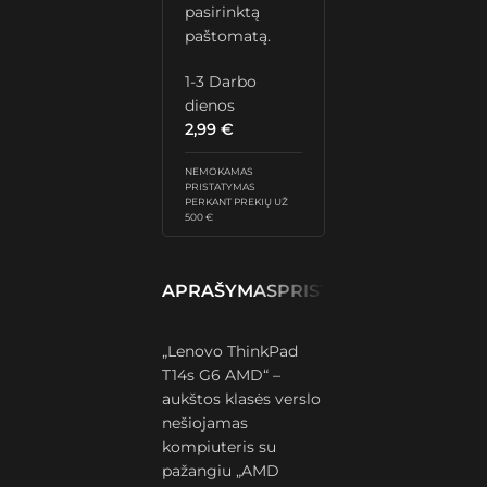
pasirinktą
paštomatą.
1-3 Darbo
dienos
2,99
€
NEMOKAMAS
PRISTATYMAS
PERKANT PREKIŲ UŽ
500 €
APRAŠYMAS
PRISTATYMAS IR GRĄŽ
„Lenovo ThinkPad
T14s G6 AMD“ –
aukštos klasės verslo
nešiojamas
kompiuteris su
pažangiu „AMD