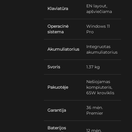
EN layout,
Klaviatūra
apšviečiama
Operacinė
Windows 11
sistema
Pro
Integruotas
Akumuliatorius
akumuliatorius
Svoris
1.37 kg
Nešiojamas
Pakuotėje
kompiuteris,
65W kroviklis
36 mėn.
Garantija
Premier
Baterijos
12 mėn.