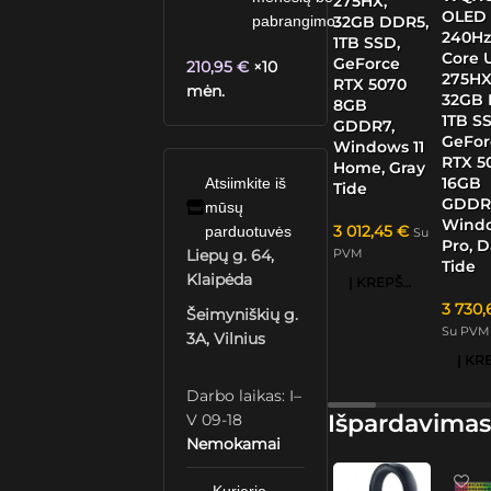
275HX,
OLED
32GB DDR5,
pabrangimo.
240Hz,
1TB SSD,
Core U
GeForce
210,95
€
×10
275HX
RTX 5070
mėn.
32GB 
8GB
1TB S
GDDR7,
GeFor
Windows 11
RTX 5
Home, Gray
16GB
Atsiimkite iš
Tide
GDDR
mūsų
Windo
3 012,45
€
parduotuvės
Su
Pro, 
PVM
Liepų g. 64,
Tide
Klaipėda
Į KREPŠELĮ
3 730
Šeimyniškių g.
Su PVM
3A, Vilnius
Darbo laikas: I–
Išpardavimas
V 09-18
Nemokamai