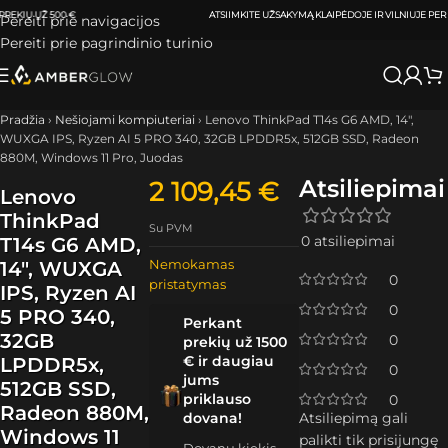
ATSIIMKITE UŽSAKYMĄ
KLAIPĖDOJE IR VILNIUJE
PER
0-3 DARBO DIENAS.
Pereiti prie navigacijos
Pereiti prie pagrindinio turinio
Pradžia
›
Nešiojami kompiuteriai
›
Lenovo ThinkPad T14s G6 AMD, 14″,
WUXGA IPS, Ryzen AI 5 PRO 340, 32GB LPDDR5x, 512GB SSD, Radeon
880M, Windows 11 Pro, Juodas
Atsiliepimai
2 109,45
€
Lenovo
ThinkPad
Su PVM
0 atsiliepimai
T14s G6 AMD,
Nemokamas
14″, WUXGA
0
pristatymas
IPS, Ryzen AI
0
5 PRO 340,
Perkant
32GB
0
prekių už 1500
€ ir daugiau
LPDDR5x,
0
jums
512GB SSD,
priklauso
0
Radeon 880M,
dovana!
Atsiliepimą gali
Windows 11
palikti tik prisijungę