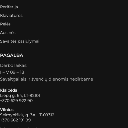
Periferija
Klaviatūros
Pelės
Ausinės
Savaitės pasiūlymai
PAGALBA
Darbo laikas:
I – V 09 – 18
Savaitgaliais ir švenčių dienomis nedirbame
Klaipėda
Liepų g. 64, LT-92101
+370 629 922 90
Vilnius
Šeimyniškių g. 3A, LT-09312
+370 662 191 99