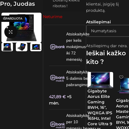
Dovanų kiekis
Pro, Juodas
klientai, įsigiję šį
ribotas !
produktą.
Neturime
IŠPARDUOTA
Atsiliepimai
Spustelėkite, kad padidintumėte
Atsiskaitykite
per kelis
Atsiliepimų dar nėra.
mokėjimus
Ieškai kažko
iki 72
mėnesių.
kito ?
Atsiskaitykite
5 dalimis be
pabrangimo.
Gigabyte
Aorus Elite
421,89
€
×5
Gigab
Gaming
mėn.
Aorus
BWH, 16″,
Maste
WQXGA IPS
Atsiskaitykite
Gami
165Hz, Intel
per 10
BYH, 1
Core Ultra 9
WQX
mėnesių be